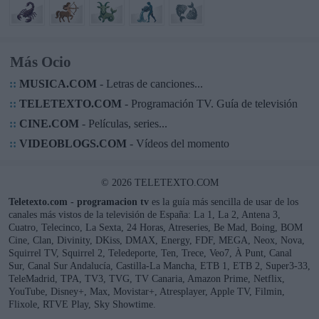
Más Ocio
::
MUSICA.COM
- Letras de canciones...
::
TELETEXTO.COM
- Programación TV. Guía de televisión
::
CINE.COM
- Películas, series...
::
VIDEOBLOGS.COM
- Vídeos del momento
© 2026 TELETEXTO.COM
Teletexto.com - programacion tv
es la guía más sencilla de usar de los
canales más vistos de la televisión de España: La 1, La 2, Antena 3,
Cuatro, Telecinco, La Sexta, 24 Horas, Atreseries, Be Mad, Boing, BOM
Cine, Clan, Divinity, DKiss, DMAX, Energy, FDF, MEGA, Neox, Nova,
Squirrel TV, Squirrel 2, Teledeporte, Ten, Trece, Veo7, À Punt, Canal
Sur, Canal Sur Andalucía, Castilla-La Mancha, ETB 1, ETB 2, Super3-33,
TeleMadrid, TPA, TV3, TVG, TV Canaria, Amazon Prime, Netflix,
YouTube, Disney+, Max, Movistar+, Atresplayer, Apple TV, Filmin,
Flixole, RTVE Play, Sky Showtime.