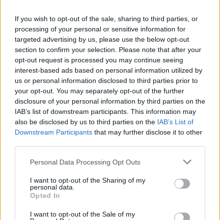
Toda la actualidad de la televisión y el streaming en España.
If you wish to opt-out of the sale, sharing to third parties, or
AUDIENCIAS
ESTRENOS
STREAMING
processing of your personal or sensitive information for
targeted advertising by us, please use the below opt-out
GENTE TV
CONCURSOS
REALITIES
section to confirm your selection. Please note that after your
opt-out request is processed you may continue seeing
interest-based ads based on personal information utilized by
us or personal information disclosed to third parties prior to
your opt-out. You may separately opt-out of the further
@teletextopuntocom
Ver perfil
Ver perfil
disclosure of your personal information by third parties on the
IAB’s list of downstream participants. This information may
also be disclosed by us to third parties on the
IAB’s List of
Downstream Participants
that may further disclose it to other
third parties.
Personal Data Processing Opt Outs
I want to opt-out of the Sharing of my
personal data.
Opted In
I want to opt-out of the Sale of my
🏆🎬🎾MEJORES Series de DEPORTES