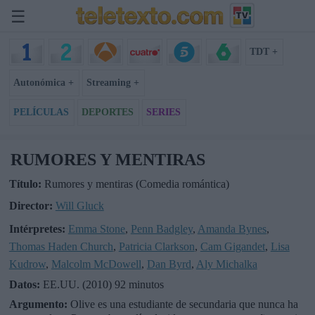
☰
TDT +
Autonómica +
Streaming +
PELÍCULAS
DEPORTES
SERIES
RUMORES Y MENTIRAS
Título:
Rumores y mentiras (Comedia romántica)
Director:
Will Gluck
Intérpretes:
Emma Stone
,
Penn Badgley
,
Amanda Bynes
,
Thomas Haden Church
,
Patricia Clarkson
,
Cam Gigandet
,
Lisa
Kudrow
,
Malcolm McDowell
,
Dan Byrd
,
Aly Michalka
Datos:
EE.UU. (2010) 92 minutos
Argumento:
Olive es una estudiante de secundaria que nunca ha