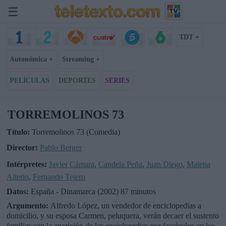
☰
TDT +
Autonómica +
Streaming +
PELÍCULAS
DEPORTES
SERIES
TORREMOLINOS 73
Título:
Torremolinos 73 (Comedia)
Director:
Pablo Berger
Intérpretes:
Javier Cámara
,
Candela Peña
,
Juan Diego
,
Malena
Alterio
,
Fernando Tejero
Datos:
España - Dinamarca (2002) 87 minutos
Argumento:
Alfredo López, un vendedor de enciclopedias a
domicilio, y su esposa Carmen, peluquera, verán decaer el sustento
familiar con la aparición de las enciclopedias por fascículos en los