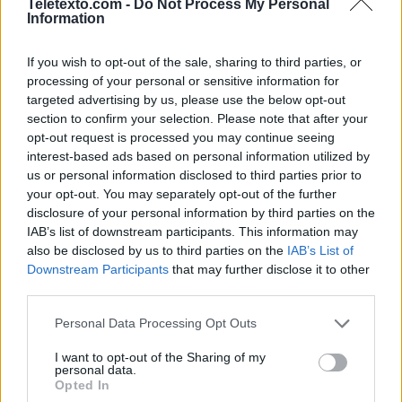
Teletexto.com -
Do Not Process My Personal
Information
Noticias de Televisión
If you wish to opt-out of the sale, sharing to third parties, or
Toda la actualidad de la televisión y el streaming en España.
processing of your personal or sensitive information for
targeted advertising by us, please use the below opt-out
AUDIENCIAS
ESTRENOS
STREAMING
section to confirm your selection. Please note that after your
opt-out request is processed you may continue seeing
GENTE TV
CONCURSOS
REALITIES
interest-based ads based on personal information utilized by
us or personal information disclosed to third parties prior to
your opt-out. You may separately opt-out of the further
disclosure of your personal information by third parties on the
@teletextopuntocom
Ver perfil
Ver perfil
IAB’s list of downstream participants. This information may
also be disclosed by us to third parties on the
IAB’s List of
Downstream Participants
that may further disclose it to other
third parties.
Personal Data Processing Opt Outs
I want to opt-out of the Sharing of my
personal data.
Opted In