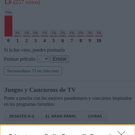
1,6
(257 votos)
75%
3%
1%
0%
1%
1%
2%
1%
3%
3%
5%
0
1
2
3
4
5
6
7
8
9
10
Si la has visto, puedes puntuarla
Puntuar película:
Torremolinos 73 en cine.com
Juegos y Concursos de TV
Ponte a prueba con los mejores pasatiempos y concursos inspirados
en tus programas favoritos.
DESAFÍO A-Z
EL GRAN PANEL
CIFRAS
LETRAS
PALABRA OCULTA
SOPA DE LETRAS TV