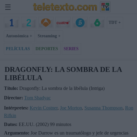
☰
TDT +
Autonómica +
Streaming +
PELÍCULAS
DEPORTES
SERIES
DRAGONFLY: LA SOMBRA DE LA
LIBÉLULA
Título:
Dragonfly: La sombra de la libélula (Intriga)
Director:
Tom Shadyac
Intérpretes:
Kevin Costner
,
Joe Morton
,
Susanna Thompson
,
Ron
Rifkin
Datos:
EE.UU. (2002) 99 minutos
Argumento:
Joe Darrow es un traumatólogo y jefe de urgencias