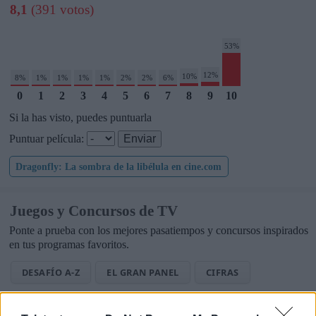
8,1
(391 votos)
53%
12%
10%
8%
1%
1%
1%
1%
2%
2%
6%
0
1
2
3
4
5
6
7
8
9
10
Si la has visto, puedes puntuarla
Puntuar película:
Dragonfly: La sombra de la libélula en cine.com
Juegos y Concursos de TV
Ponte a prueba con los mejores pasatiempos y concursos inspirados
en tus programas favoritos.
DESAFÍO A-Z
EL GRAN PANEL
CIFRAS
LETRAS
PALABRA OCULTA
SOPA DE LETRAS TV