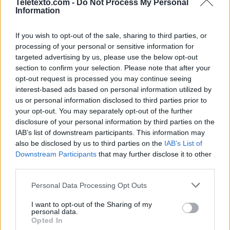
Teletexto.com -
Do Not Process My Personal
Information
Noticias de Televisión
If you wish to opt-out of the sale, sharing to third parties, or
Toda la actualidad de la televisión y el streaming en España.
processing of your personal or sensitive information for
targeted advertising by us, please use the below opt-out
AUDIENCIAS
ESTRENOS
STREAMING
section to confirm your selection. Please note that after your
opt-out request is processed you may continue seeing
GENTE TV
CONCURSOS
REALITIES
interest-based ads based on personal information utilized by
us or personal information disclosed to third parties prior to
your opt-out. You may separately opt-out of the further
disclosure of your personal information by third parties on the
@teletextopuntocom
Ver perfil
Ver perfil
IAB’s list of downstream participants. This information may
also be disclosed by us to third parties on the
IAB’s List of
Downstream Participants
that may further disclose it to other
third parties.
Personal Data Processing Opt Outs
I want to opt-out of the Sharing of my
personal data.
Opted In