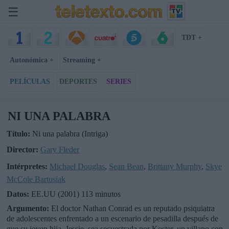
☰
TDT +
Autonómica +
Streaming +
PELÍCULAS
DEPORTES
SERIES
NI UNA PALABRA
Título:
Ni una palabra (Intriga)
Director:
Gary Fleder
Intérpretes:
Michael Douglas
,
Sean Bean
,
Brittany Murphy
,
Skye
McCole Bartusiak
Datos:
EE.UU (2001) 113 minutos
Argumento:
El doctor Nathan Conrad es un reputado psiquiatra
de adolescentes enfrentado a un escenario de pesadilla después de
que su joven hija, Jessie, sea secuestrada por Koster, un villano con