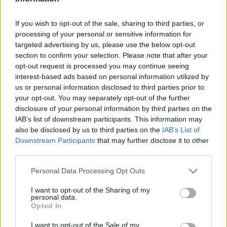
Noticias de Televisión
Toda la actualidad de la televisión y el streaming en España.
If you wish to opt-out of the sale, sharing to third parties, or
processing of your personal or sensitive information for
AUDIENCIAS
ESTRENOS
STREAMING
targeted advertising by us, please use the below opt-out
section to confirm your selection. Please note that after your
GENTE TV
CONCURSOS
REALITIES
opt-out request is processed you may continue seeing
interest-based ads based on personal information utilized by
us or personal information disclosed to third parties prior to
your opt-out. You may separately opt-out of the further
@teletextopuntocom
Ver perfil
Ver perfil
disclosure of your personal information by third parties on the
IAB’s list of downstream participants. This information may
also be disclosed by us to third parties on the
IAB’s List of
Downstream Participants
that may further disclose it to other
third parties.
Personal Data Processing Opt Outs
I want to opt-out of the Sharing of my
personal data.
Opted In
I want to opt-out of the Sale of my