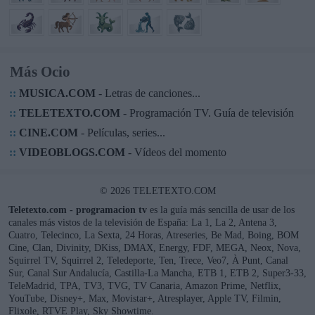
Más Ocio
::
MUSICA.COM
- Letras de canciones...
::
TELETEXTO.COM
- Programación TV. Guía de televisión
::
CINE.COM
- Películas, series...
::
VIDEOBLOGS.COM
- Vídeos del momento
© 2026 TELETEXTO.COM
Teletexto.com - programacion tv
es la guía más sencilla de usar de los
canales más vistos de la televisión de España: La 1, La 2, Antena 3,
Cuatro, Telecinco, La Sexta, 24 Horas, Atreseries, Be Mad, Boing, BOM
Cine, Clan, Divinity, DKiss, DMAX, Energy, FDF, MEGA, Neox, Nova,
Squirrel TV, Squirrel 2, Teledeporte, Ten, Trece, Veo7, À Punt, Canal
Sur, Canal Sur Andalucía, Castilla-La Mancha, ETB 1, ETB 2, Super3-33,
TeleMadrid, TPA, TV3, TVG, TV Canaria, Amazon Prime, Netflix,
YouTube, Disney+, Max, Movistar+, Atresplayer, Apple TV, Filmin,
Flixole, RTVE Play, Sky Showtime.