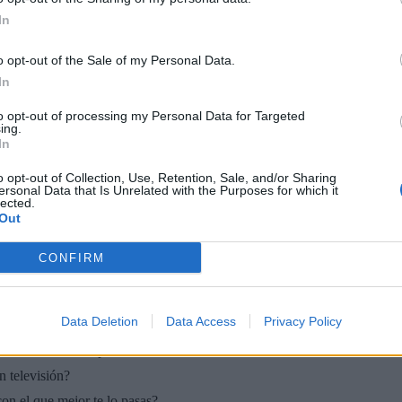
In
o opt-out of the Sale of my Personal Data.
In
to opt-out of processing my Personal Data for Targeted
ing.
In
🏆🎬🎾MEJORES Series de DEPORTES
o opt-out of Collection, Use, Retention, Sale, and/or Sharing
en Streaming ⚽🍿🏀
ersonal Data that Is Unrelated with the Purposes for which it
El deporte no ocurre solo en el campo! ⚽🏈🏀
lected.
Out
Descubre las series y docuseries más adictivas del
streaming que te mantendrán pegado a la
pantalla. 💥 De dramas épicos a risas puras. 🏆
CONFIRM
¡Guarda esta colección para tu próximo
Añadir un comentario ...
maratón! 🍿🎬🎟️
Data Deletion
Data Access
Privacy Policy
 que se emite en España?
n televisión?
on el que mejor te lo pasas?