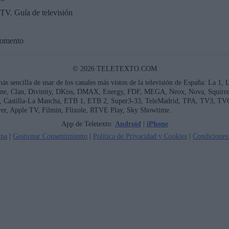
TV. Guía de televisión
momento
© 2026 TELETEXTO.COM
más sencilla de usar de los canales más vistos de la televisión de España: La 1,
ne, Clan, Divinity, DKiss, DMAX, Energy, FDF, MEGA, Neox, Nova, Squirrel 
ía, Castilla-La Mancha, ETB 1, ETB 2, Super3-33, TeleMadrid, TPA, TV3, TV
er, Apple TV, Filmin, Flixole, RTVE Play, Sky Showtime.
App de Teletexto:
Android
|
iPhone
ina
|
Gestionar Consentimiento
|
Política de Privacidad y Cookies
|
Condiciones