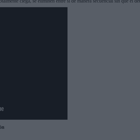
otalmente ciega, se eliminen entre sí de manera secuencial sin que él 
ón