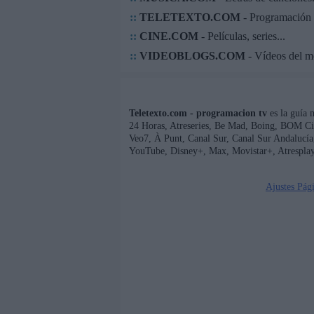
::
TELETEXTO.COM
- Programación 
::
CINE.COM
- Películas, series...
::
VIDEOBLOGS.COM
- Vídeos del 
Teletexto.com - programacion tv
es la guía 
24 Horas, Atreseries, Be Mad, Boing, BOM Ci
Veo7, À Punt, Canal Sur, Canal Sur Andaluc
YouTube, Disney+, Max, Movistar+, Atresplay
Ajustes Pág