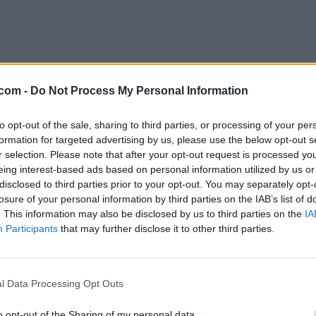
os y concursos inspirados en tus programas favoritos.
.com -
Do Not Process My Personal Information
CIFRAS
LETRAS
PALABRA OCULTA
SOPA DE LETRAS
to opt-out of the sale, sharing to third parties, or processing of your per
formation for targeted advertising by us, please use the below opt-out s
r selection. Please note that after your opt-out request is processed y
eing interest-based ads based on personal information utilized by us or
treaming en España.
disclosed to third parties prior to your opt-out. You may separately opt-
REAMING
GENTE TV
CONCURSOS
REALITIES
losure of your personal information by third parties on the IAB’s list of
. This information may also be disclosed by us to third parties on the
IA
Participants
that may further disclose it to other third parties.
@teletextopuntocom
Ver perfil
Ver perfil
l Data Processing Opt Outs
o opt-out of the Sharing of my personal data.