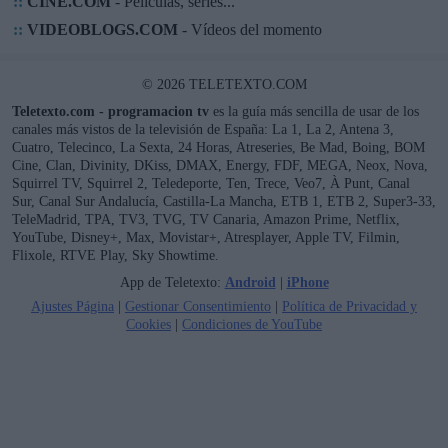
::
CINE.COM
- Películas, series...
::
VIDEOBLOGS.COM
- Vídeos del momento
© 2026 TELETEXTO.COM
Teletexto.com - programacion tv
es la guía más sencilla de usar de los
canales más vistos de la televisión de España: La 1, La 2, Antena 3,
Cuatro, Telecinco, La Sexta, 24 Horas, Atreseries, Be Mad, Boing, BOM
Cine, Clan, Divinity, DKiss, DMAX, Energy, FDF, MEGA, Neox, Nova,
Squirrel TV, Squirrel 2, Teledeporte, Ten, Trece, Veo7, À Punt, Canal
Sur, Canal Sur Andalucía, Castilla-La Mancha, ETB 1, ETB 2, Super3-33,
TeleMadrid, TPA, TV3, TVG, TV Canaria, Amazon Prime, Netflix,
YouTube, Disney+, Max, Movistar+, Atresplayer, Apple TV, Filmin,
Flixole, RTVE Play, Sky Showtime.
App de Teletexto:
Android
|
iPhone
Ajustes Página
|
Gestionar Consentimiento
|
Política de Privacidad y
Cookies
|
Condiciones de YouTube