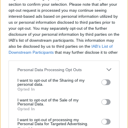
@teletextopuntocom
section to confirm your selection. Please note that after your
Ver perfil
Ver perfil
opt-out request is processed you may continue seeing
interest-based ads based on personal information utilized by
us or personal information disclosed to third parties prior to
your opt-out. You may separately opt-out of the further
disclosure of your personal information by third parties on the
IAB’s list of downstream participants. This information may
also be disclosed by us to third parties on the
IAB’s List of
Downstream Participants
that may further disclose it to other
third parties.
Personal Data Processing Opt Outs
🏆🎬🎾MEJORES Series de DEPORTES
I want to opt-out of the Sharing of my
personal data.
en Streaming ⚽🍿🏀
Opted In
El deporte no ocurre solo en el campo! ⚽🏈🏀
Descubre las series y docuseries más adictivas del
I want to opt-out of the Sale of my
streaming que te mantendrán pegado a la
Personal Data.
pantalla. 💥 De dramas épicos a risas puras. 🏆
Opted In
¡Guarda esta colección para tu próximo
Añadir un comentario ...
maratón! 🍿🎬🎟️
I want to opt-out of processing my
Personal Data for Targeted Advertising.