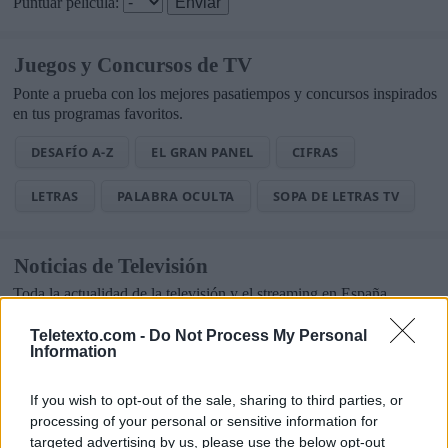
Puntuar película:
Juegos y Concursos de TV
Ponte a prueba con los mejores pasatiempos y concursos inspirados
en tus programas favoritos.
DESAFÍO A-Z
EL GRAN PANEL
CIFRAS
LETRAS
PALABRA OCULTA
SOPA DE LETRAS TV
Noticias de Televisión
Toda la actualidad de la televisión y el streaming en España.
AUDIENCIAS
ESTRENOS
STREAMING
Teletexto.com -
Do Not Process My Personal
Information
GENTE TV
CONCURSOS
REALITIES
If you wish to opt-out of the sale, sharing to third parties, or
processing of your personal or sensitive information for
targeted advertising by us, please use the below opt-out