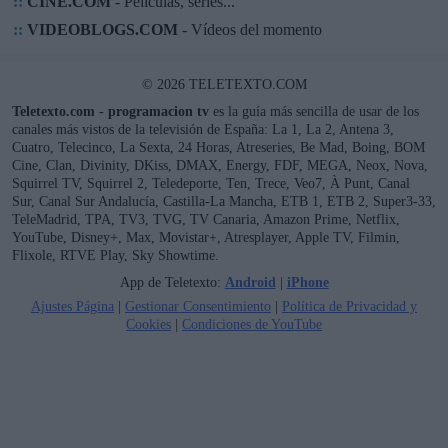
::
CINE.COM
- Películas, series...
::
VIDEOBLOGS.COM
- Vídeos del momento
© 2026 TELETEXTO.COM
Teletexto.com - programacion tv
es la guía más sencilla de usar de los
canales más vistos de la televisión de España: La 1, La 2, Antena 3,
Cuatro, Telecinco, La Sexta, 24 Horas, Atreseries, Be Mad, Boing, BOM
Cine, Clan, Divinity, DKiss, DMAX, Energy, FDF, MEGA, Neox, Nova,
Squirrel TV, Squirrel 2, Teledeporte, Ten, Trece, Veo7, À Punt, Canal
Sur, Canal Sur Andalucía, Castilla-La Mancha, ETB 1, ETB 2, Super3-33,
TeleMadrid, TPA, TV3, TVG, TV Canaria, Amazon Prime, Netflix,
YouTube, Disney+, Max, Movistar+, Atresplayer, Apple TV, Filmin,
Flixole, RTVE Play, Sky Showtime.
App de Teletexto:
Android
|
iPhone
Ajustes Página
|
Gestionar Consentimiento
|
Política de Privacidad y
Cookies
|
Condiciones de YouTube