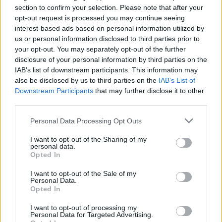
@teletextopuntocom
section to confirm your selection. Please note that after your
Ver perfil
Ver perfil
opt-out request is processed you may continue seeing
interest-based ads based on personal information utilized by
us or personal information disclosed to third parties prior to
your opt-out. You may separately opt-out of the further
disclosure of your personal information by third parties on the
IAB’s list of downstream participants. This information may
also be disclosed by us to third parties on the
IAB’s List of
Downstream Participants
that may further disclose it to other
third parties.
Personal Data Processing Opt Outs
🏆🎬🎾MEJORES Series de DEPORTES
I want to opt-out of the Sharing of my
personal data.
en Streaming ⚽🍿🏀
Opted In
El deporte no ocurre solo en el campo! ⚽🏈🏀
Descubre las series y docuseries más adictivas del
I want to opt-out of the Sale of my
streaming que te mantendrán pegado a la
Personal Data.
pantalla. 💥 De dramas épicos a risas puras. 🏆
Opted In
¡Guarda esta colección para tu próximo
Añadir un comentario ...
maratón! 🍿🎬🎟️
I want to opt-out of processing my
Personal Data for Targeted Advertising.