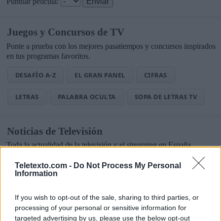
Puntuar película:
Juegos y Concursos de TV
Ponte a prueba con los mejores pasatiempos y concursos inspirados
en tus programas favoritos.
DESAFÍO A-Z
EL GRAN PANEL
CIFRAS
LETRAS
PALABRA OCULTA
SOPA DE LETRAS TV
Noticias de Televisión
Toda la actualidad de la televisión y el streaming en España.
AUDIENCIAS
ESTRENOS
STREAMING
Teletexto.com -
Do Not Process My Personal
Information
GENTE TV
CONCURSOS
REALITIES
If you wish to opt-out of the sale, sharing to third parties, or
processing of your personal or sensitive information for
targeted advertising by us, please use the below opt-out