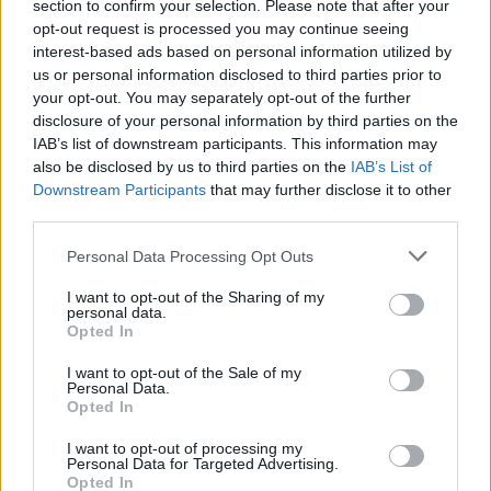
section to confirm your selection. Please note that after your
opt-out request is processed you may continue seeing
interest-based ads based on personal information utilized by
us or personal information disclosed to third parties prior to
your opt-out. You may separately opt-out of the further
disclosure of your personal information by third parties on the
IAB’s list of downstream participants. This information may
also be disclosed by us to third parties on the
IAB’s List of
Downstream Participants
that may further disclose it to other
third parties.
Personal Data Processing Opt Outs
🏆🎬🎾MEJORES Series de DEPORTES
I want to opt-out of the Sharing of my
en Streaming ⚽🍿🏀
personal data.
El deporte no ocurre solo en el campo! ⚽🏈🏀
Opted In
Descubre las series y docuseries más adictivas del
streaming que te mantendrán pegado a la
I want to opt-out of the Sale of my
pantalla. 💥 De dramas épicos a risas puras. 🏆
Personal Data.
¡Guarda esta colección para tu próximo
Opted In
Añadir un comentario ...
maratón! 🍿🎬🎟️
I want to opt-out of processing my
Personal Data for Targeted Advertising.
Opina de Tele
Opted In