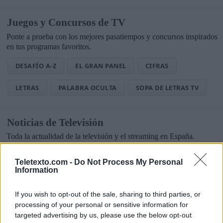
Juegos y Concursos de TV
Ponte a prueba con los mejores pasatiempos y concursos inspirados
en tus programas favoritos.
DESAFÍO A-Z
EL GRAN PANEL
CIFRAS
LETRAS
PALABRA OCULTA
SOPA DE LETRAS TV
Noticias de Televisión
Toda la actualidad de la televisión y el streaming en España.
AUDIENCIAS
ESTRENOS
STREAMING
Teletexto.com -
Do Not Process My Personal
Information
GENTE TV
CONCURSOS
REALITIES
If you wish to opt-out of the sale, sharing to third parties, or
processing of your personal or sensitive information for
targeted advertising by us, please use the below opt-out
@teletextopuntocom
Ver perfil
Ver perfil