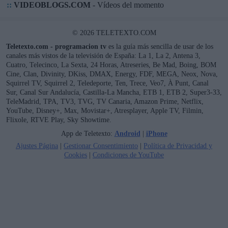
::
VIDEOBLOGS.COM
- Vídeos del momento
© 2026 TELETEXTO.COM
Teletexto.com - programacion tv
es la guía más sencilla de usar de los
canales más vistos de la televisión de España: La 1, La 2, Antena 3,
Cuatro, Telecinco, La Sexta, 24 Horas, Atreseries, Be Mad, Boing, BOM
Cine, Clan, Divinity, DKiss, DMAX, Energy, FDF, MEGA, Neox, Nova,
Squirrel TV, Squirrel 2, Teledeporte, Ten, Trece, Veo7, À Punt, Canal
Sur, Canal Sur Andalucía, Castilla-La Mancha, ETB 1, ETB 2, Super3-33,
TeleMadrid, TPA, TV3, TVG, TV Canaria, Amazon Prime, Netflix,
YouTube, Disney+, Max, Movistar+, Atresplayer, Apple TV, Filmin,
Flixole, RTVE Play, Sky Showtime.
App de Teletexto:
Android
|
iPhone
Ajustes Página
|
Gestionar Consentimiento
|
Política de Privacidad y
Cookies
|
Condiciones de YouTube