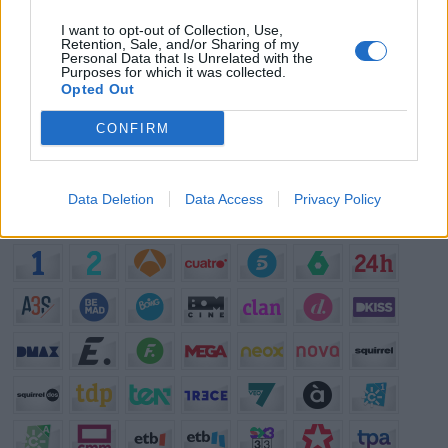
¿?
Para ti, ¿cuál es la mejor serie de TV que se emite en España?
I want to opt-out of Collection, Use,
Retention, Sale, and/or Sharing of my
¿?
¿Qué serie te gustaría que repusieran en televisión?
Personal Data that Is Unrelated with the
Purposes for which it was collected.
¿?
¿Cuál es el personaje de serie cómica con el que mejor te lo
Opted Out
pasas?
¿?
¿Qué anuncio te gusta más de los que se emiten actualmente en
CONFIRM
TV?
¿?
¿Cuál crees que es el mejor programa que hay en la televisión?
Data Deletion
Data Access
Privacy Policy
Programación de Televisión