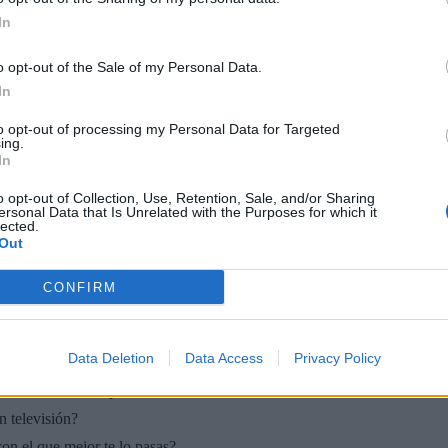
In
o opt-out of the Sale of my Personal Data.
In
to opt-out of processing my Personal Data for Targeted
ing.
In
🏆🎬🎾MEJORES Series de DEPORTES
o opt-out of Collection, Use, Retention, Sale, and/or Sharing
en Streaming ⚽🍿🏀
ersonal Data that Is Unrelated with the Purposes for which it
El deporte no ocurre solo en el campo! ⚽🏈🏀
lected.
Out
Descubre las series y docuseries más adictivas del
streaming que te mantendrán pegado a la
pantalla. 💥 De dramas épicos a risas puras. 🏆
CONFIRM
¡Guarda esta colección para tu próximo
Añadir un comentario ...
maratón! 🍿🎬🎟️
Data Deletion
Data Access
Privacy Policy
 que se emite en España?
n televisión?
on el que mejor te lo pasas?