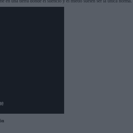
barie en una tierra donde el silencio y el miedo suelen ser la única norma.
ón