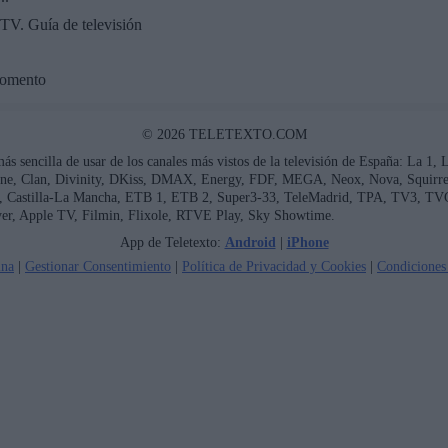
TV. Guía de televisión
momento
© 2026 TELETEXTO.COM
más sencilla de usar de los canales más vistos de la televisión de España: La 1,
ne, Clan, Divinity, DKiss, DMAX, Energy, FDF, MEGA, Neox, Nova, Squirrel 
ía, Castilla-La Mancha, ETB 1, ETB 2, Super3-33, TeleMadrid, TPA, TV3, TV
er, Apple TV, Filmin, Flixole, RTVE Play, Sky Showtime.
App de Teletexto:
Android
|
iPhone
ina
|
Gestionar Consentimiento
|
Política de Privacidad y Cookies
|
Condiciones