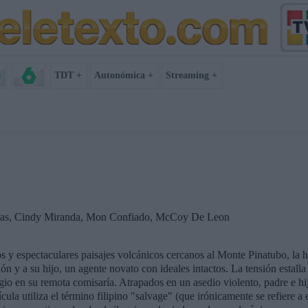
TDT +
Autonómica +
Streaming +
las, Cindy Miranda, Mon Confiado, McCoy De Leon
y espectaculares paisajes volcánicos cercanos al Monte Pinatubo, la his
ción y a su hijo, un agente novato con ideales intactos. La tensión estal
io en su remota comisaría. Atrapados en un asedio violento, padre e hij
ícula utiliza el término filipino "salvage" (que irónicamente se refiere a