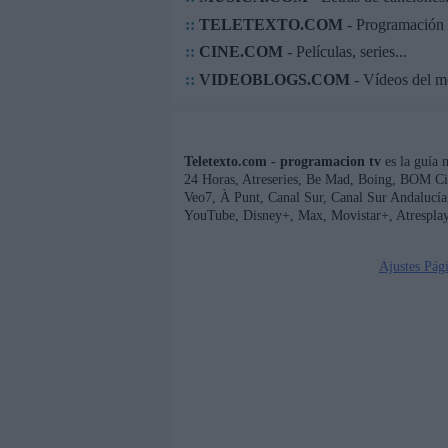
::
TELETEXTO.COM
- Programación 
::
CINE.COM
- Películas, series...
::
VIDEOBLOGS.COM
- Vídeos del 
Teletexto.com - programacion tv
es la guía 
24 Horas, Atreseries, Be Mad, Boing, BOM Ci
Veo7, À Punt, Canal Sur, Canal Sur Andaluc
YouTube, Disney+, Max, Movistar+, Atresplay
Ajustes Pág