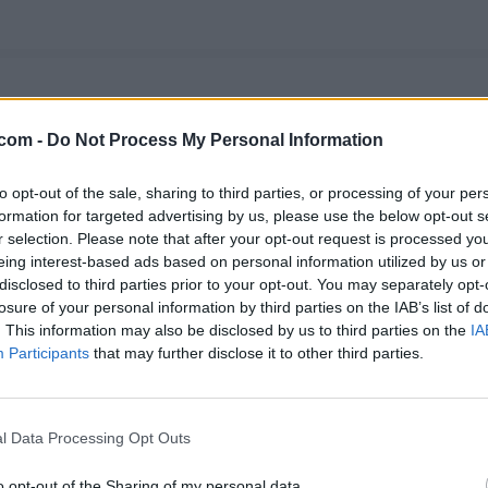
os y concursos inspirados en tus programas favoritos.
.com -
Do Not Process My Personal Information
CIFRAS
LETRAS
PALABRA OCULTA
SOPA DE LETRAS
to opt-out of the sale, sharing to third parties, or processing of your per
formation for targeted advertising by us, please use the below opt-out s
r selection. Please note that after your opt-out request is processed y
eing interest-based ads based on personal information utilized by us or
treaming en España.
disclosed to third parties prior to your opt-out. You may separately opt-
REAMING
GENTE TV
CONCURSOS
REALITIES
losure of your personal information by third parties on the IAB’s list of
. This information may also be disclosed by us to third parties on the
IA
Participants
that may further disclose it to other third parties.
@teletextopuntocom
Ver perfil
Ver perfil
l Data Processing Opt Outs
o opt-out of the Sharing of my personal data.