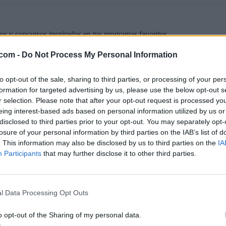
os y concursos inspirados en tus programas favoritos.
CIFRAS
LETRAS
PALABRA OCULTA
SOPA DE LETRAS
.com -
Do Not Process My Personal Information
to opt-out of the sale, sharing to third parties, or processing of your per
formation for targeted advertising by us, please use the below opt-out s
r selection. Please note that after your opt-out request is processed y
treaming en España.
eing interest-based ads based on personal information utilized by us or
disclosed to third parties prior to your opt-out. You may separately opt-
REAMING
GENTE TV
CONCURSOS
REALITIES
losure of your personal information by third parties on the IAB’s list of
. This information may also be disclosed by us to third parties on the
IA
Participants
that may further disclose it to other third parties.
@teletextopuntocom
Ver perfil
Ver perfil
l Data Processing Opt Outs
o opt-out of the Sharing of my personal data.