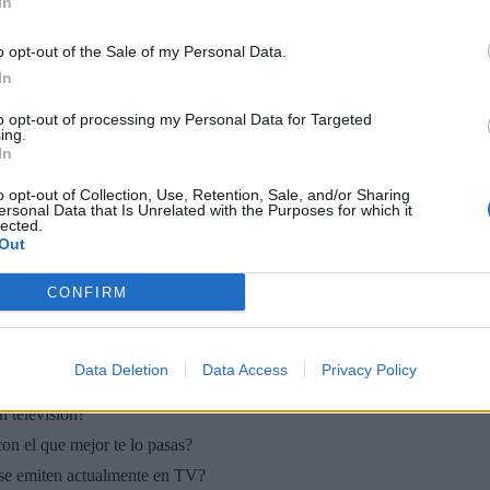
In
o opt-out of the Sale of my Personal Data.
In
to opt-out of processing my Personal Data for Targeted
ing.
🏆🎬🎾MEJORES Series de DEPORTES
In
en Streaming ⚽🍿🏀
o opt-out of Collection, Use, Retention, Sale, and/or Sharing
El deporte no ocurre solo en el campo! ⚽🏈🏀
ersonal Data that Is Unrelated with the Purposes for which it
Descubre las series y docuseries más adictivas del
lected.
streaming que te mantendrán pegado a la
Out
pantalla. 💥 De dramas épicos a risas puras. 🏆
¡Guarda esta colección para tu próximo
Añadir un comentario ...
CONFIRM
maratón! 🍿🎬🎟️
Data Deletion
Data Access
Privacy Policy
 que se emite en España?
n televisión?
on el que mejor te lo pasas?
 se emiten actualmente en TV?