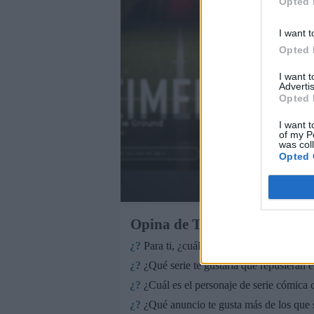
Opted 
I want t
Opted 
I want 
Advertis
Opted 
Home Ground
I want t
Filmin
of my P
was col
Añadir un comentario ...
Opted 
Opina de Tele
¿?
Para ti, ¿cuál es la mejor serie de TV
¿?
¿Qué serie te gustaría que repusieran e
¿?
¿Cuál es el personaje de serie cómica c
¿?
¿Qué anuncio te gusta más de los que