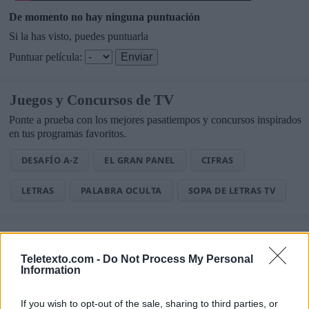
De momento no hay ninguna puntuación
Si la has visto, puedes puntuarla
Puntuar película:
Juegos y Concursos de TV
Ponte a prueba con los mejores pasatiempos y concursos inspirados
en tus programas favoritos.
DESAFÍO A-Z
EL GRAN PANEL
CIFRAS
LETRAS
PALABRA OCULTA
SOPA DE LETRAS TV
Noticias de Televisión
Toda la actualidad de la televisión y el streaming en España.
Teletexto.com -
Do Not Process My Personal
Information
AUDIENCIAS
ESTRENOS
STREAMING
If you wish to opt-out of the sale, sharing to third parties, or