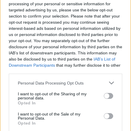
GENTE TV
CONCURSOS
REALITIES
processing of your personal or sensitive information for
targeted advertising by us, please use the below opt-out
section to confirm your selection. Please note that after your
opt-out request is processed you may continue seeing
@teletextopuntocom
interest-based ads based on personal information utilized by
Ver perfil
Ver perfil
us or personal information disclosed to third parties prior to
your opt-out. You may separately opt-out of the further
disclosure of your personal information by third parties on the
IAB’s list of downstream participants. This information may
also be disclosed by us to third parties on the
IAB’s List of
Downstream Participants
that may further disclose it to other
third parties.
Personal Data Processing Opt Outs
I want to opt-out of the Sharing of my
personal data.
🏆🎬🎾MEJORES Series de DEPORTES
Opted In
en Streaming ⚽🍿🏀
I want to opt-out of the Sale of my
El deporte no ocurre solo en el campo! ⚽🏈🏀
Personal Data.
Descubre las series y docuseries más adictivas del
Opted In
streaming que te mantendrán pegado a la