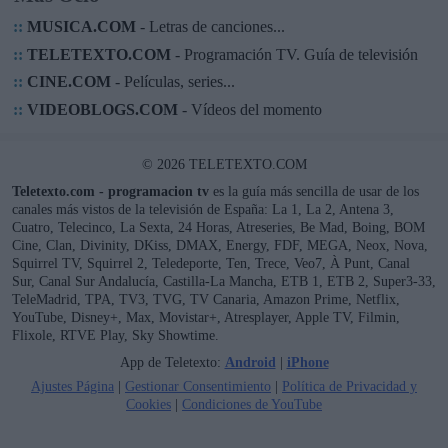
::
MUSICA.COM
- Letras de canciones...
::
TELETEXTO.COM
- Programación TV. Guía de televisión
::
CINE.COM
- Películas, series...
::
VIDEOBLOGS.COM
- Vídeos del momento
© 2026 TELETEXTO.COM
Teletexto.com - programacion tv
es la guía más sencilla de usar de los
canales más vistos de la televisión de España: La 1, La 2, Antena 3,
Cuatro, Telecinco, La Sexta, 24 Horas, Atreseries, Be Mad, Boing, BOM
Cine, Clan, Divinity, DKiss, DMAX, Energy, FDF, MEGA, Neox, Nova,
Squirrel TV, Squirrel 2, Teledeporte, Ten, Trece, Veo7, À Punt, Canal
Sur, Canal Sur Andalucía, Castilla-La Mancha, ETB 1, ETB 2, Super3-33,
TeleMadrid, TPA, TV3, TVG, TV Canaria, Amazon Prime, Netflix,
YouTube, Disney+, Max, Movistar+, Atresplayer, Apple TV, Filmin,
Flixole, RTVE Play, Sky Showtime.
App de Teletexto:
Android
|
iPhone
Ajustes Página
|
Gestionar Consentimiento
|
Política de Privacidad y
Cookies
|
Condiciones de YouTube