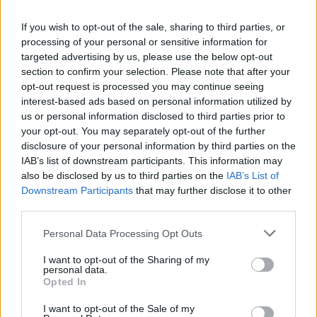
Toda la actualidad de la televisión y el streaming en España.
If you wish to opt-out of the sale, sharing to third parties, or
AUDIENCIAS
ESTRENOS
STREAMING
processing of your personal or sensitive information for
targeted advertising by us, please use the below opt-out
GENTE TV
CONCURSOS
REALITIES
section to confirm your selection. Please note that after your
opt-out request is processed you may continue seeing
interest-based ads based on personal information utilized by
us or personal information disclosed to third parties prior to
your opt-out. You may separately opt-out of the further
@teletextopuntocom
Ver perfil
Ver perfil
disclosure of your personal information by third parties on the
IAB’s list of downstream participants. This information may
also be disclosed by us to third parties on the
IAB’s List of
Downstream Participants
that may further disclose it to other
third parties.
Personal Data Processing Opt Outs
I want to opt-out of the Sharing of my
personal data.
Opted In
I want to opt-out of the Sale of my
🏆🎬🎾MEJORES Series de DEPORTES