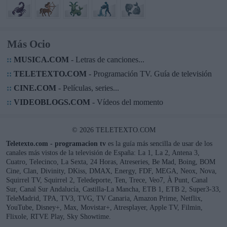
Más Ocio
::
MUSICA.COM
- Letras de canciones...
::
TELETEXTO.COM
- Programación TV. Guía de televisión
::
CINE.COM
- Películas, series...
::
VIDEOBLOGS.COM
- Vídeos del momento
© 2026 TELETEXTO.COM
Teletexto.com - programacion tv
es la guía más sencilla de usar de los
canales más vistos de la televisión de España: La 1, La 2, Antena 3,
Cuatro, Telecinco, La Sexta, 24 Horas, Atreseries, Be Mad, Boing, BOM
Cine, Clan, Divinity, DKiss, DMAX, Energy, FDF, MEGA, Neox, Nova,
Squirrel TV, Squirrel 2, Teledeporte, Ten, Trece, Veo7, À Punt, Canal
Sur, Canal Sur Andalucía, Castilla-La Mancha, ETB 1, ETB 2, Super3-33,
TeleMadrid, TPA, TV3, TVG, TV Canaria, Amazon Prime, Netflix,
YouTube, Disney+, Max, Movistar+, Atresplayer, Apple TV, Filmin,
Flixole, RTVE Play, Sky Showtime.