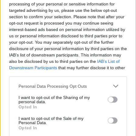
GENTE TV
CONCURSOS
REALITIES
processing of your personal or sensitive information for
targeted advertising by us, please use the below opt-out
section to confirm your selection. Please note that after your
opt-out request is processed you may continue seeing
@teletextopuntocom
interest-based ads based on personal information utilized by
Ver perfil
Ver perfil
us or personal information disclosed to third parties prior to
your opt-out. You may separately opt-out of the further
disclosure of your personal information by third parties on the
IAB’s list of downstream participants. This information may
also be disclosed by us to third parties on the
IAB’s List of
Downstream Participants
that may further disclose it to other
third parties.
Personal Data Processing Opt Outs
I want to opt-out of the Sharing of my
personal data.
🏆🎬🎾MEJORES Series de DEPORTES
Opted In
en Streaming ⚽🍿🏀
I want to opt-out of the Sale of my
El deporte no ocurre solo en el campo! ⚽🏈🏀
Personal Data.
Descubre las series y docuseries más adictivas del
Opted In
streaming que te mantendrán pegado a la