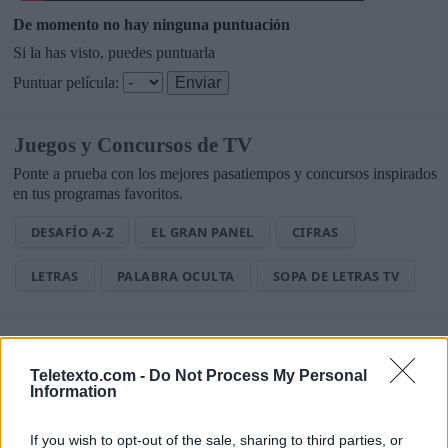
De momento no hay ninguna puntuación
Si la has visto, puedes puntuarla
Puntuar película:
Juegos y Concursos de TV
Ponte a prueba con los mejores pasatiempos y concursos inspirados
en tus programas favoritos.
DESAFÍO A-Z
EL GRAN PANEL
CIFRAS
LETRAS
PALABRA OCULTA
SOPA DE LETRAS TV
Noticias de Televisión
Toda la actualidad de la televisión y el streaming en España.
Teletexto.com -
Do Not Process My Personal
Information
AUDIENCIAS
ESTRENOS
STREAMING
If you wish to opt-out of the sale, sharing to third parties, or