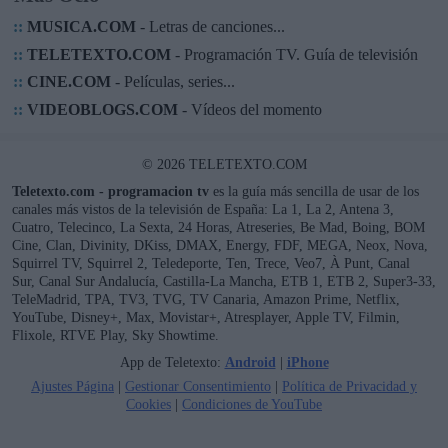
::
MUSICA.COM
- Letras de canciones...
::
TELETEXTO.COM
- Programación TV. Guía de televisión
::
CINE.COM
- Películas, series...
::
VIDEOBLOGS.COM
- Vídeos del momento
© 2026 TELETEXTO.COM
Teletexto.com - programacion tv
es la guía más sencilla de usar de los
canales más vistos de la televisión de España: La 1, La 2, Antena 3,
Cuatro, Telecinco, La Sexta, 24 Horas, Atreseries, Be Mad, Boing, BOM
Cine, Clan, Divinity, DKiss, DMAX, Energy, FDF, MEGA, Neox, Nova,
Squirrel TV, Squirrel 2, Teledeporte, Ten, Trece, Veo7, À Punt, Canal
Sur, Canal Sur Andalucía, Castilla-La Mancha, ETB 1, ETB 2, Super3-33,
TeleMadrid, TPA, TV3, TVG, TV Canaria, Amazon Prime, Netflix,
YouTube, Disney+, Max, Movistar+, Atresplayer, Apple TV, Filmin,
Flixole, RTVE Play, Sky Showtime.
App de Teletexto:
Android
|
iPhone
Ajustes Página
|
Gestionar Consentimiento
|
Política de Privacidad y
Cookies
|
Condiciones de YouTube