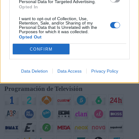
Personal Data for Targeted Advertising.
Opted In
Opina de Tele
I want to opt-out of Collection, Use,
Retention, Sale, and/or Sharing of my
¿?
Para ti, ¿cuál es la mejor serie de TV que se emite en España?
Personal Data that Is Unrelated with the
Purposes for which it was collected.
¿?
¿Qué serie te gustaría que repusieran en televisión?
Opted Out
¿?
¿Cuál es el personaje de serie cómica con el que mejor te lo
pasas?
CONFIRM
¿?
¿Qué anuncio te gusta más de los que se emiten actualmente en
TV?
¿?
¿Cuál crees que es el mejor programa que hay en la televisión?
Data Deletion
Data Access
Privacy Policy
Programación de Televisión