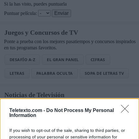
Si la has visto, puedes puntuarla
Puntuar película:
Juegos y Concursos de TV
Ponte a prueba con los mejores pasatiempos y concursos inspirados
en tus programas favoritos.
DESAFÍO A-Z
EL GRAN PANEL
CIFRAS
LETRAS
PALABRA OCULTA
SOPA DE LETRAS TV
Noticias de Televisión
Toda la actualidad de la televisión y el streaming en España.
Teletexto.com -
Do Not Process My Personal
Information
AUDIENCIAS
ESTRENOS
STREAMING
GENTE TV
CONCURSOS
REALITIES
If you wish to opt-out of the sale, sharing to third parties, or
processing of your personal or sensitive information for