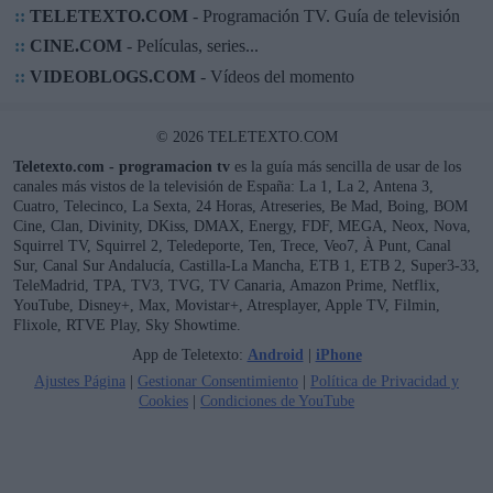
::
TELETEXTO.COM
- Programación TV. Guía de televisión
::
CINE.COM
- Películas, series...
::
VIDEOBLOGS.COM
- Vídeos del momento
© 2026 TELETEXTO.COM
Teletexto.com - programacion tv
es la guía más sencilla de usar de los
canales más vistos de la televisión de España: La 1, La 2, Antena 3,
Cuatro, Telecinco, La Sexta, 24 Horas, Atreseries, Be Mad, Boing, BOM
Cine, Clan, Divinity, DKiss, DMAX, Energy, FDF, MEGA, Neox, Nova,
Squirrel TV, Squirrel 2, Teledeporte, Ten, Trece, Veo7, À Punt, Canal
Sur, Canal Sur Andalucía, Castilla-La Mancha, ETB 1, ETB 2, Super3-33,
TeleMadrid, TPA, TV3, TVG, TV Canaria, Amazon Prime, Netflix,
YouTube, Disney+, Max, Movistar+, Atresplayer, Apple TV, Filmin,
Flixole, RTVE Play, Sky Showtime.
App de Teletexto:
Android
|
iPhone
Ajustes Página
|
Gestionar Consentimiento
|
Política de Privacidad y
Cookies
|
Condiciones de YouTube