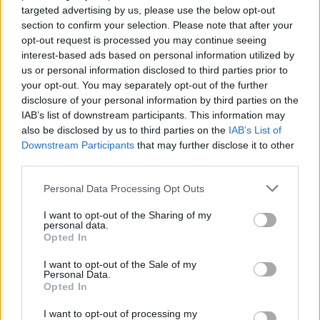
targeted advertising by us, please use the below opt-out
section to confirm your selection. Please note that after your
@teletextopuntocom
opt-out request is processed you may continue seeing
Ver perfil
Ver perfil
interest-based ads based on personal information utilized by
us or personal information disclosed to third parties prior to
your opt-out. You may separately opt-out of the further
disclosure of your personal information by third parties on the
IAB’s list of downstream participants. This information may
also be disclosed by us to third parties on the
IAB’s List of
Downstream Participants
that may further disclose it to other
third parties.
Personal Data Processing Opt Outs
I want to opt-out of the Sharing of my
🏆🎬🎾MEJORES Series de DEPORTES
personal data.
Opted In
en Streaming ⚽🍿🏀
El deporte no ocurre solo en el campo! ⚽🏈🏀
I want to opt-out of the Sale of my
Descubre las series y docuseries más adictivas del
Personal Data.
streaming que te mantendrán pegado a la
Opted In
pantalla. 💥 De dramas épicos a risas puras. 🏆
¡Guarda esta colección para tu próximo
Añadir un comentario ...
I want to opt-out of processing my
maratón! 🍿🎬🎟️