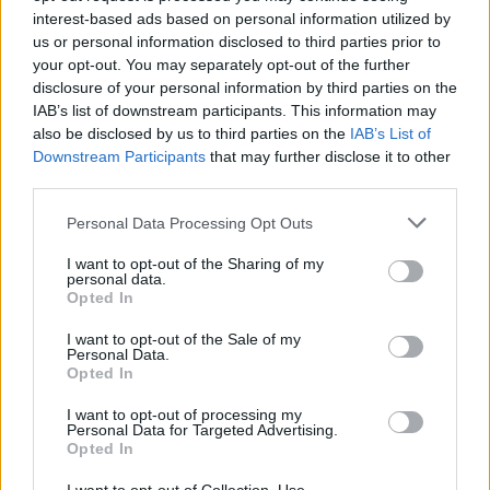
interest-based ads based on personal information utilized by
us or personal information disclosed to third parties prior to
your opt-out. You may separately opt-out of the further
disclosure of your personal information by third parties on the
IAB’s list of downstream participants. This information may
also be disclosed by us to third parties on the
IAB’s List of
Downstream Participants
that may further disclose it to other
third parties.
🏆🎬🎾MEJORES Series de DEPORTES
Personal Data Processing Opt Outs
en Streaming ⚽🍿🏀
El deporte no ocurre solo en el campo! ⚽🏈🏀
I want to opt-out of the Sharing of my
personal data.
Descubre las series y docuseries más adictivas del
Opted In
streaming que te mantendrán pegado a la
pantalla. 💥 De dramas épicos a risas puras. 🏆
I want to opt-out of the Sale of my
¡Guarda esta colección para tu próximo
Añadir un comentario ...
Personal Data.
maratón! 🍿🎬🎟️
Opted In
Opina de Tele
I want to opt-out of processing my
Personal Data for Targeted Advertising.
¿?
Para ti, ¿cuál es la mejor serie de TV que se emite en España?
Opted In
¿?
¿Qué serie te gustaría que repusieran en televisión?