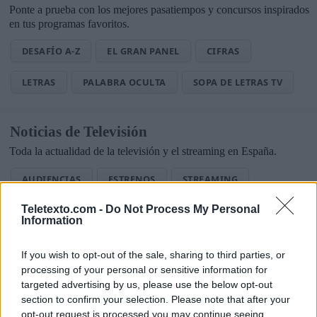
Ponte a prueba con los mejores pasatiempos y concursos inspirados
en tus programas favoritos.
DESAFÍO A-Z
EL GRAN PANEL
CIFRAS
LETRAS
PALABRA OCULTA
SOPA DE LETRAS TV
Noticias de Televisión
Toda la actualidad de la televisión y el streaming en España.
AUDIENCIAS
ESTRENOS
STREAMING
Teletexto.com -
Do Not Process My Personal
GENTE TV
CONCURSOS
REALITIES
Information
If you wish to opt-out of the sale, sharing to third parties, or
processing of your personal or sensitive information for
@teletextopuntocom
Ver perfil
Ver perfil
targeted advertising by us, please use the below opt-out
section to confirm your selection. Please note that after your
opt-out request is processed you may continue seeing