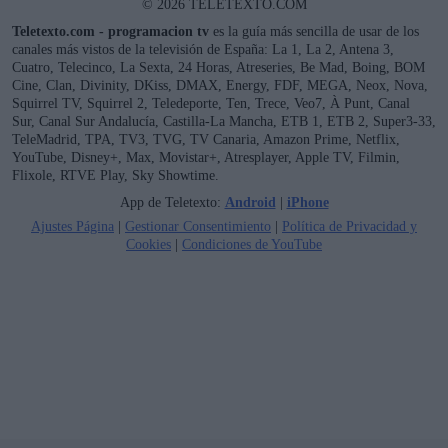
© 2026 TELETEXTO.COM
Teletexto.com - programacion tv
es la guía más sencilla de usar de los
canales más vistos de la televisión de España: La 1, La 2, Antena 3,
Cuatro, Telecinco, La Sexta, 24 Horas, Atreseries, Be Mad, Boing, BOM
Cine, Clan, Divinity, DKiss, DMAX, Energy, FDF, MEGA, Neox, Nova,
Squirrel TV, Squirrel 2, Teledeporte, Ten, Trece, Veo7, À Punt, Canal
Sur, Canal Sur Andalucía, Castilla-La Mancha, ETB 1, ETB 2, Super3-33,
TeleMadrid, TPA, TV3, TVG, TV Canaria, Amazon Prime, Netflix,
YouTube, Disney+, Max, Movistar+, Atresplayer, Apple TV, Filmin,
Flixole, RTVE Play, Sky Showtime.
App de Teletexto:
Android
|
iPhone
Ajustes Página
|
Gestionar Consentimiento
|
Política de Privacidad y
Cookies
|
Condiciones de YouTube