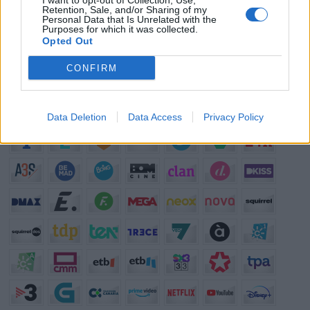
I want to opt-out of Collection, Use,
¿?
¿Cuál es el personaje de serie cómica con el que mejor te lo
Retention, Sale, and/or Sharing of my
Personal Data that Is Unrelated with the
pasas?
Purposes for which it was collected.
Opted Out
¿?
¿Qué anuncio te gusta más de los que se emiten actualmente en
TV?
CONFIRM
¿?
¿Cuál crees que es el mejor programa que hay en la televisión?
Programación de Televisión
Data Deletion
Data Access
Privacy Policy