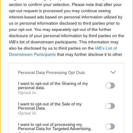
@teletextopuntocom
section to confirm your selection. Please note that after your
Ver perfil
Ver perfil
opt-out request is processed you may continue seeing
interest-based ads based on personal information utilized by
us or personal information disclosed to third parties prior to
your opt-out. You may separately opt-out of the further
disclosure of your personal information by third parties on the
IAB’s list of downstream participants. This information may
also be disclosed by us to third parties on the
IAB’s List of
Downstream Participants
that may further disclose it to other
third parties.
Personal Data Processing Opt Outs
🏆🎬🎾MEJORES Series de DEPORTES
I want to opt-out of the Sharing of my
personal data.
en Streaming ⚽🍿🏀
Opted In
El deporte no ocurre solo en el campo! ⚽🏈🏀
Descubre las series y docuseries más adictivas del
I want to opt-out of the Sale of my
streaming que te mantendrán pegado a la
Personal Data.
pantalla. 💥 De dramas épicos a risas puras. 🏆
Opted In
¡Guarda esta colección para tu próximo
Añadir un comentario ...
maratón! 🍿🎬🎟️
I want to opt-out of processing my
Personal Data for Targeted Advertising.