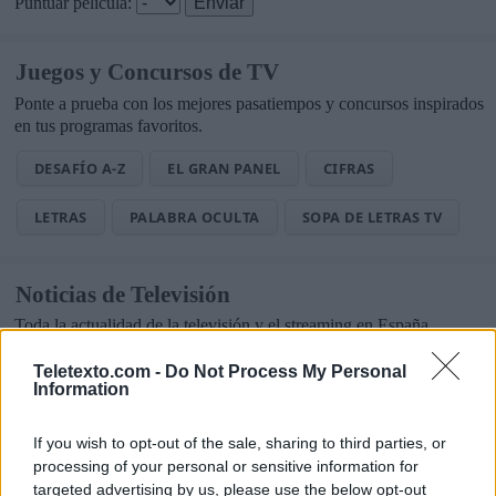
Puntuar película:
Juegos y Concursos de TV
Ponte a prueba con los mejores pasatiempos y concursos inspirados
en tus programas favoritos.
DESAFÍO A-Z
EL GRAN PANEL
CIFRAS
LETRAS
PALABRA OCULTA
SOPA DE LETRAS TV
Noticias de Televisión
Toda la actualidad de la televisión y el streaming en España.
AUDIENCIAS
ESTRENOS
STREAMING
Teletexto.com -
Do Not Process My Personal
Information
GENTE TV
CONCURSOS
REALITIES
If you wish to opt-out of the sale, sharing to third parties, or
processing of your personal or sensitive information for
targeted advertising by us, please use the below opt-out