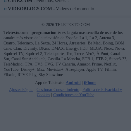
::
CINE.COM
- Películas, series...
::
VIDEOBLOGS.COM
- Vídeos del momento
© 2026 TELETEXTO.COM
Teletexto.com - programacion tv
es la guía más sencilla de usar de los
canales más vistos de la televisión de España: La 1, La 2, Antena 3,
Cuatro, Telecinco, La Sexta, 24 Horas, Atreseries, Be Mad, Boing, BOM
Cine, Clan, Divinity, DKiss, DMAX, Energy, FDF, MEGA, Neox, Nova,
Squirrel TV, Squirrel 2, Teledeporte, Ten, Trece, Veo7, À Punt, Canal
Sur, Canal Sur Andalucía, Castilla-La Mancha, ETB 1, ETB 2, Super3-33,
TeleMadrid, TPA, TV3, TVG, TV Canaria, Amazon Prime, Netflix,
YouTube, Disney+, Max, Movistar+, Atresplayer, Apple TV, Filmin,
Flixole, RTVE Play, Sky Showtime.
App de Teletexto:
Android
|
iPhone
Ajustes Página
|
Gestionar Consentimiento
|
Política de Privacidad y
Cookies
|
Condiciones de YouTube