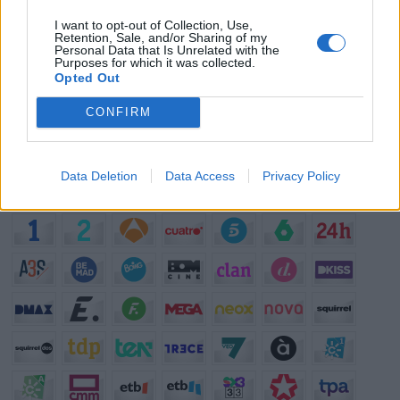
¿?
Para ti, ¿cuál es la mejor serie de TV que se emite en España?
I want to opt-out of Collection, Use,
¿?
¿Qué serie te gustaría que repusieran en televisión?
Retention, Sale, and/or Sharing of my
Personal Data that Is Unrelated with the
¿?
¿Cuál es el personaje de serie cómica con el que mejor te lo
Purposes for which it was collected.
Opted Out
pasas?
¿?
¿Qué anuncio te gusta más de los que se emiten actualmente en
CONFIRM
TV?
¿?
¿Cuál crees que es el mejor programa que hay en la televisión?
Data Deletion
Data Access
Privacy Policy
Programación de Televisión