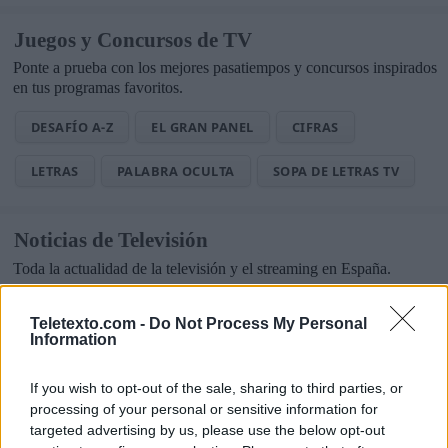
Juegos y Concursos de TV
Ponte a prueba con los mejores pasatiempos y concursos inspirados
en tus programas favoritos.
DESAFÍO A-Z
EL GRAN PANEL
CIFRAS
LETRAS
PALABRA OCULTA
SOPA DE LETRAS TV
Noticias de Televisión
Toda la actualidad de la televisión y el streaming en España.
AUDIENCIAS
ESTRENOS
STREAMING
Teletexto.com -
Do Not Process My Personal
Information
GENTE TV
CONCURSOS
REALITIES
If you wish to opt-out of the sale, sharing to third parties, or
processing of your personal or sensitive information for
targeted advertising by us, please use the below opt-out
@teletextopuntocom
Ver perfil
Ver perfil