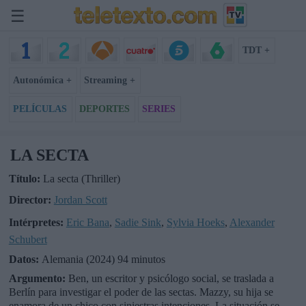
☰
TDT +
Autonómica +
Streaming +
PELÍCULAS
DEPORTES
SERIES
LA SECTA
Título:
La secta (Thriller)
Director:
Jordan Scott
Intérpretes:
Eric Bana
,
Sadie Sink
,
Sylvia Hoeks
,
Alexander
Schubert
Datos:
Alemania (2024) 94 minutos
Argumento:
Ben, un escritor y psicólogo social, se traslada a
Berlín para investigar el poder de las sectas. Mazzy, su hija se
enamora de un chico con siniestras intenciones. La situación se