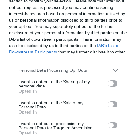
section to confirm your selection. Please note that after your
opt-out request is processed you may continue seeing
interest-based ads based on personal information utilized by
us or personal information disclosed to third parties prior to
your opt-out. You may separately opt-out of the further
disclosure of your personal information by third parties on the
IAB’s list of downstream participants. This information may
also be disclosed by us to third parties on the
IAB’s List of
Downstream Participants
that may further disclose it to other
third parties.
Personal Data Processing Opt Outs
🏆🎬🎾MEJORES Series de DEPORTES
I want to opt-out of the Sharing of my
en Streaming ⚽🍿🏀
personal data.
El deporte no ocurre solo en el campo! ⚽🏈🏀
Opted In
Descubre las series y docuseries más adictivas del
streaming que te mantendrán pegado a la
I want to opt-out of the Sale of my
pantalla. 💥 De dramas épicos a risas puras. 🏆
Personal Data.
¡Guarda esta colección para tu próximo
Opted In
Añadir un comentario ...
maratón! 🍿🎬🎟️
I want to opt-out of processing my
Personal Data for Targeted Advertising.
Opina de Tele
Opted In