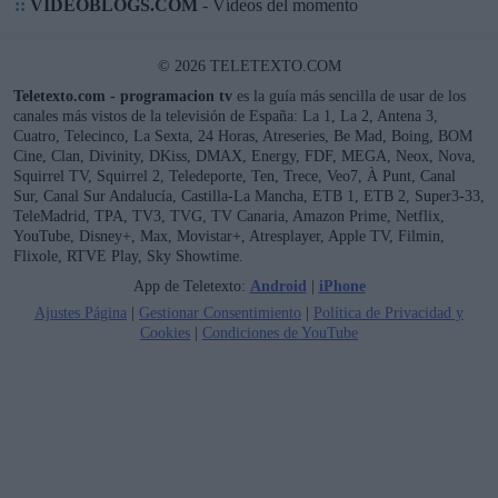
::
VIDEOBLOGS.COM
- Vídeos del momento
© 2026 TELETEXTO.COM
Teletexto.com - programacion tv
es la guía más sencilla de usar de los
canales más vistos de la televisión de España: La 1, La 2, Antena 3,
Cuatro, Telecinco, La Sexta, 24 Horas, Atreseries, Be Mad, Boing, BOM
Cine, Clan, Divinity, DKiss, DMAX, Energy, FDF, MEGA, Neox, Nova,
Squirrel TV, Squirrel 2, Teledeporte, Ten, Trece, Veo7, À Punt, Canal
Sur, Canal Sur Andalucía, Castilla-La Mancha, ETB 1, ETB 2, Super3-33,
TeleMadrid, TPA, TV3, TVG, TV Canaria, Amazon Prime, Netflix,
YouTube, Disney+, Max, Movistar+, Atresplayer, Apple TV, Filmin,
Flixole, RTVE Play, Sky Showtime.
App de Teletexto:
Android
|
iPhone
Ajustes Página
|
Gestionar Consentimiento
|
Política de Privacidad y
Cookies
|
Condiciones de YouTube