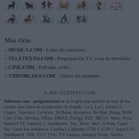
Más Ocio
::
MUSICA.COM
- Letras de canciones...
::
TELETEXTO.COM
- Programación TV. Guía de televisión
::
CINE.COM
- Películas, series...
::
VIDEOBLOGS.COM
- Vídeos del momento
© 2026 TELETEXTO.COM
Teletexto.com - programacion tv
es la guía más sencilla de usar de los
canales más vistos de la televisión de España: La 1, La 2, Antena 3,
Cuatro, Telecinco, La Sexta, 24 Horas, Atreseries, Be Mad, Boing, BOM
Cine, Clan, Divinity, DKiss, DMAX, Energy, FDF, MEGA, Neox, Nova,
Squirrel TV, Squirrel 2, Teledeporte, Ten, Trece, Veo7, À Punt, Canal
Sur, Canal Sur Andalucía, Castilla-La Mancha, ETB 1, ETB 2, Super3-33,
TeleMadrid, TPA, TV3, TVG, TV Canaria, Amazon Prime, Netflix,