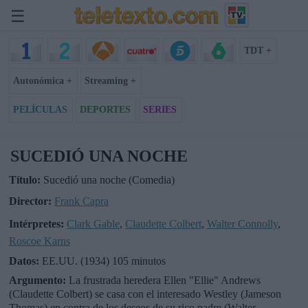
☰
TDT +
Autonómica +
Streaming +
PELÍCULAS
DEPORTES
SERIES
SUCEDIÓ UNA NOCHE
Título:
Sucedió una noche (Comedia)
Director:
Frank Capra
Intérpretes:
Clark Gable
,
Claudette Colbert
,
Walter Connolly
,
Roscoe Karns
Datos:
EE.UU. (1934) 105 minutos
Argumento:
La frustrada heredera Ellen "Ellie" Andrews
(Claudette Colbert) se casa con el interesado Westley (Jameson
Thomas) en contra de los deseos de su rico padre (Walter