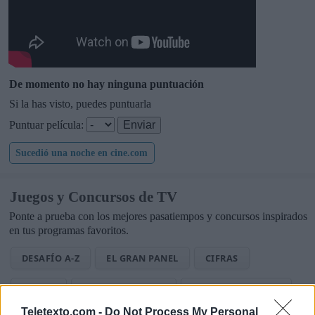
De momento no hay ninguna puntuación
Si la has visto, puedes puntuarla
Puntuar película:
Sucedió una noche en cine.com
Juegos y Concursos de TV
Ponte a prueba con los mejores pasatiempos y concursos inspirados
en tus programas favoritos.
DESAFÍO A-Z
EL GRAN PANEL
CIFRAS
LETRAS
PALABRA OCULTA
SOPA DE LETRAS TV
Teletexto.com -
Do Not Process My Personal