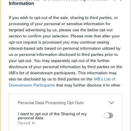
Information
Noticias de Televisión
If you wish to opt-out of the sale, sharing to third parties, or
Toda la actualidad de la televisión y el streaming en España.
processing of your personal or sensitive information for
AUDIENCIAS
ESTRENOS
STREAMING
targeted advertising by us, please use the below opt-out
section to confirm your selection. Please note that after your
GENTE TV
CONCURSOS
REALITIES
opt-out request is processed you may continue seeing
interest-based ads based on personal information utilized by
us or personal information disclosed to third parties prior to
your opt-out. You may separately opt-out of the further
disclosure of your personal information by third parties on the
@teletextopuntocom
Ver perfil
Ver perfil
IAB’s list of downstream participants. This information may
also be disclosed by us to third parties on the
IAB’s List of
Downstream Participants
that may further disclose it to other
third parties.
Personal Data Processing Opt Outs
I want to opt-out of the Sharing of my
personal data.
Opted In