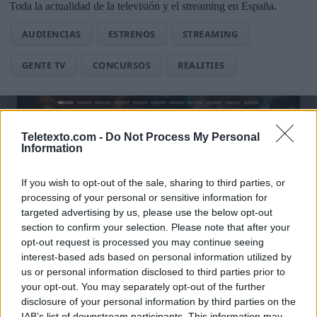
Toda la actualidad de la televisión y el streaming en España.
AUDIENCIAS
ESTRENOS
STREAMING
GENTE TV
CONCURSOS
REALITIES
@teletextopuntocom
Ver perfil
Ver perfil
Teletexto.com -
Do Not Process My Personal
Information
If you wish to opt-out of the sale, sharing to third parties, or
processing of your personal or sensitive information for
targeted advertising by us, please use the below opt-out
section to confirm your selection. Please note that after your
opt-out request is processed you may continue seeing
interest-based ads based on personal information utilized by
us or personal information disclosed to third parties prior to
your opt-out. You may separately opt-out of the further
disclosure of your personal information by third parties on the
🏆🎬🎾MEJORES Series de DEPORTES
IAB’s list of downstream participants. This information may