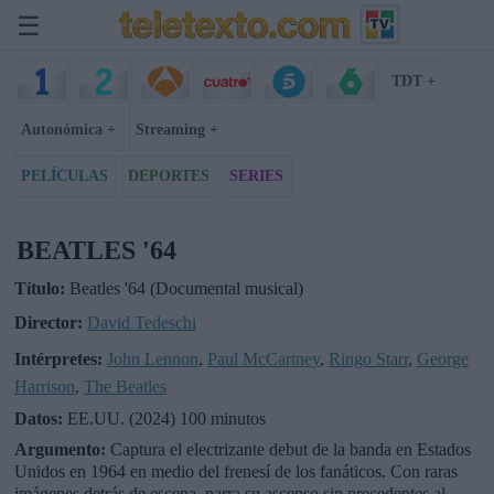
☰
TDT +
Autonómica +
Streaming +
PELÍCULAS
DEPORTES
SERIES
BEATLES '64
Título:
Beatles '64 (Documental musical)
Director:
David Tedeschi
Intérpretes:
John Lennon
,
Paul McCartney
,
Ringo Starr
,
George
Harrison
,
The Beatles
Datos:
EE.UU. (2024) 100 minutos
Argumento:
Captura el electrizante debut de la banda en Estados
Unidos en 1964 en medio del frenesí de los fanáticos. Con raras
imágenes detrás de escena, narra su ascenso sin precedentes al