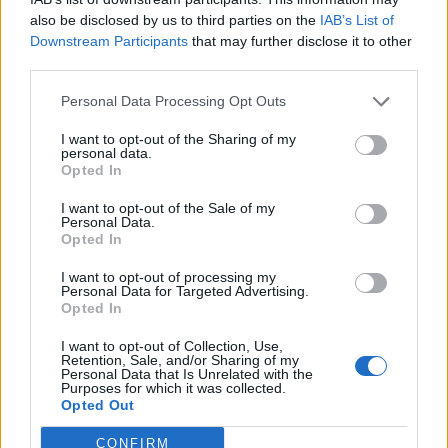
en Streaming ⚽🍿🏀
also be disclosed by us to third parties on the
IAB’s List of
El deporte no ocurre solo en el campo! ⚽🏈🏀
Downstream Participants
that may further disclose it to other
Descubre las series y docuseries más adictivas del
third parties.
streaming que te mantendrán pegado a la
pantalla. 💥 De dramas épicos a risas puras. 🏆
Personal Data Processing Opt Outs
¡Guarda esta colección para tu próximo
Añadir un comentario ...
maratón! 🍿🎬🎟️
I want to opt-out of the Sharing of my
personal data.
Opina de Tele
Opted In
¿?
Para ti, ¿cuál es la mejor serie de TV que se emite en España?
I want to opt-out of the Sale of my
Personal Data.
¿?
¿Qué serie te gustaría que repusieran en televisión?
Opted In
¿?
¿Cuál es el personaje de serie cómica con el que mejor te lo
pasas?
I want to opt-out of processing my
Personal Data for Targeted Advertising.
¿?
¿Qué anuncio te gusta más de los que se emiten actualmente en
Opted In
TV?
I want to opt-out of Collection, Use,
¿?
¿Cuál crees que es el mejor programa que hay en la televisión?
Retention, Sale, and/or Sharing of my
Personal Data that Is Unrelated with the
Purposes for which it was collected.
Opted Out
Programación de Televisión
CONFIRM