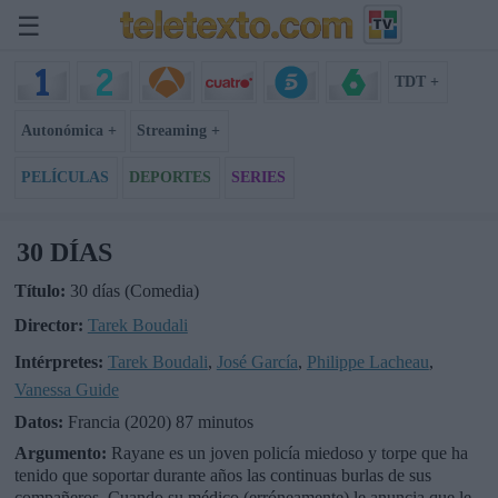
☰
TDT +
Autonómica +
Streaming +
PELÍCULAS
DEPORTES
SERIES
30 DÍAS
Título:
30 días (Comedia)
Director:
Tarek Boudali
Intérpretes:
Tarek Boudali
,
José García
,
Philippe Lacheau
,
Vanessa Guide
Datos:
Francia (2020) 87 minutos
Argumento:
Rayane es un joven policía miedoso y torpe que ha
tenido que soportar durante años las continuas burlas de sus
compañeros. Cuando su médico (erróneamente) le anuncia que le