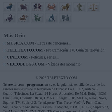
Más Ocio
::
MUSICA.COM
- Letras de canciones...
::
TELETEXTO.COM
- Programación TV. Guía de televisión
::
CINE.COM
- Películas, series...
::
VIDEOBLOGS.COM
- Vídeos del momento
© 2026 TELETEXTO.COM
Teletexto.com - programacion tv
es la guía más sencilla de usar de los
canales más vistos de la televisión de España: La 1, La 2, Antena 3,
Cuatro, Telecinco, La Sexta, 24 Horas, Atreseries, Be Mad, Boing, BOM
Cine, Clan, Divinity, DKiss, DMAX, Energy, FDF, MEGA, Neox, Nova,
Squirrel TV, Squirrel 2, Teledeporte, Ten, Trece, Veo7, À Punt, Canal
Sur, Canal Sur Andalucía, Castilla-La Mancha, ETB 1, ETB 2, Super3-33,
TeleMadrid, TPA, TV3, TVG, TV Canaria, Amazon Prime, Netflix,