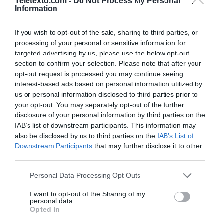
Teletexto.com -
Do Not Process My Personal
Information
Noticias de Televisión
If you wish to opt-out of the sale, sharing to third parties, or
Toda la actualidad de la televisión y el streaming en España.
processing of your personal or sensitive information for
targeted advertising by us, please use the below opt-out
AUDIENCIAS
ESTRENOS
STREAMING
section to confirm your selection. Please note that after your
opt-out request is processed you may continue seeing
GENTE TV
CONCURSOS
REALITIES
interest-based ads based on personal information utilized by
us or personal information disclosed to third parties prior to
your opt-out. You may separately opt-out of the further
disclosure of your personal information by third parties on the
@teletextopuntocom
Ver perfil
Ver perfil
IAB’s list of downstream participants. This information may
also be disclosed by us to third parties on the
IAB’s List of
Downstream Participants
that may further disclose it to other
third parties.
Personal Data Processing Opt Outs
I want to opt-out of the Sharing of my
personal data.
Opted In