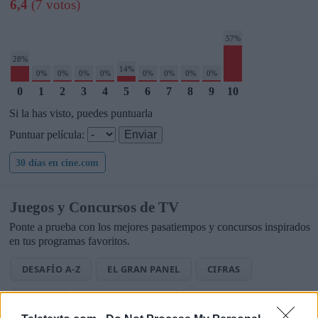
6,4
(7 votos)
57%
28%
14%
0%
0%
0%
0%
0%
0%
0%
0%
0
1
2
3
4
5
6
7
8
9
10
Si la has visto, puedes puntuarla
Puntuar película:
30 días en cine.com
Juegos y Concursos de TV
Ponte a prueba con los mejores pasatiempos y concursos inspirados
en tus programas favoritos.
DESAFÍO A-Z
EL GRAN PANEL
CIFRAS
LETRAS
PALABRA OCULTA
SOPA DE LETRAS TV