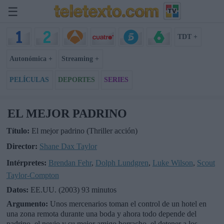
☰
TDT +
Autonómica +
Streaming +
PELÍCULAS
DEPORTES
SERIES
EL MEJOR PADRINO
Título:
El mejor padrino (Thriller acción)
Director:
Shane Dax Taylor
Intérpretes:
Brendan Fehr
,
Dolph Lundgren
,
Luke Wilson
,
Scout
Taylor-Compton
Datos:
EE.UU. (2003) 93 minutos
Argumento:
Unos mercenarios toman el control de un hotel en
una zona remota durante una boda y ahora todo depende del
padrino, el novio y su mejor amigo borracho, el detener a los