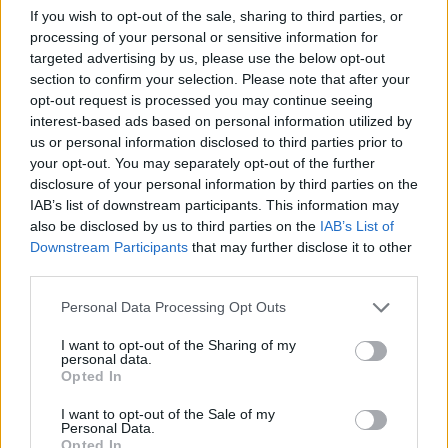
AUDIENCIAS
ESTRENOS
STREAMING
If you wish to opt-out of the sale, sharing to third parties, or
processing of your personal or sensitive information for
GENTE TV
CONCURSOS
REALITIES
targeted advertising by us, please use the below opt-out
section to confirm your selection. Please note that after your
opt-out request is processed you may continue seeing
interest-based ads based on personal information utilized by
@teletextopuntocom
us or personal information disclosed to third parties prior to
Ver perfil
Ver perfil
your opt-out. You may separately opt-out of the further
disclosure of your personal information by third parties on the
IAB’s list of downstream participants. This information may
also be disclosed by us to third parties on the
IAB’s List of
Downstream Participants
that may further disclose it to other
third parties.
Personal Data Processing Opt Outs
I want to opt-out of the Sharing of my
personal data.
Opted In
🏆🎬🎾MEJORES Series de DEPORTES
I want to opt-out of the Sale of my
en Streaming ⚽🍿🏀
Personal Data.
Opted In
El deporte no ocurre solo en el campo! ⚽🏈🏀