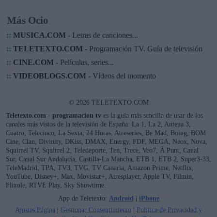
Más Ocio
::
MUSICA.COM
- Letras de canciones...
::
TELETEXTO.COM
- Programación TV. Guía de televisión
::
CINE.COM
- Películas, series...
::
VIDEOBLOGS.COM
- Vídeos del momento
© 2026 TELETEXTO.COM
Teletexto.com - programacion tv
es la guía más sencilla de usar de los
canales más vistos de la televisión de España: La 1, La 2, Antena 3,
Cuatro, Telecinco, La Sexta, 24 Horas, Atreseries, Be Mad, Boing, BOM
Cine, Clan, Divinity, DKiss, DMAX, Energy, FDF, MEGA, Neox, Nova,
Squirrel TV, Squirrel 2, Teledeporte, Ten, Trece, Veo7, À Punt, Canal
Sur, Canal Sur Andalucía, Castilla-La Mancha, ETB 1, ETB 2, Super3-33,
TeleMadrid, TPA, TV3, TVG, TV Canaria, Amazon Prime, Netflix,
YouTube, Disney+, Max, Movistar+, Atresplayer, Apple TV, Filmin,
Flixole, RTVE Play, Sky Showtime.
App de Teletexto:
Android
|
iPhone
Ajustes Página
|
Gestionar Consentimiento
|
Política de Privacidad y