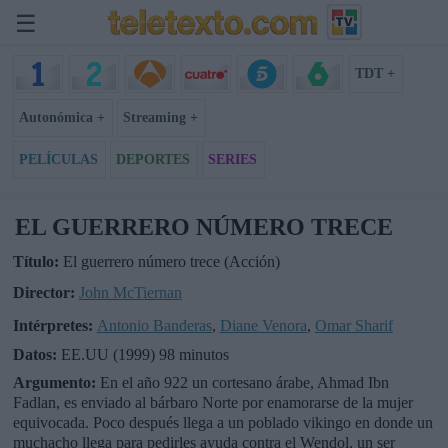
☰
TDT +
Autonómica +
Streaming +
PELÍCULAS
DEPORTES
SERIES
EL GUERRERO NÚMERO TRECE
Título:
El guerrero número trece (Acción)
Director:
John McTiernan
Intérpretes:
Antonio Banderas
,
Diane Venora
,
Omar Sharif
Datos:
EE.UU (1999) 98 minutos
Argumento:
En el año 922 un cortesano árabe, Ahmad Ibn
Fadlan, es enviado al bárbaro Norte por enamorarse de la mujer
equivocada. Poco después llega a un poblado vikingo en donde un
muchacho llega para pedirles ayuda contra el Wendol, un ser