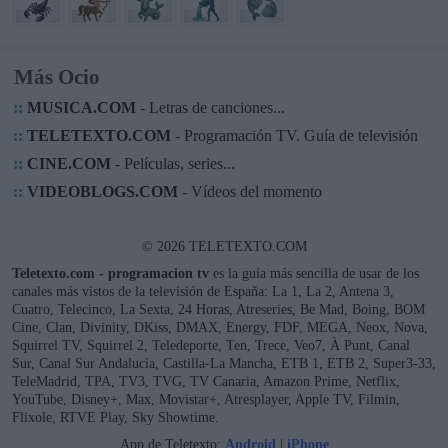
Más Ocio
::
MUSICA.COM
- Letras de canciones...
::
TELETEXTO.COM
- Programación TV. Guía de televisión
::
CINE.COM
- Películas, series...
::
VIDEOBLOGS.COM
- Vídeos del momento
© 2026 TELETEXTO.COM
Teletexto.com - programacion tv
es la guía más sencilla de usar de los
canales más vistos de la televisión de España: La 1, La 2, Antena 3,
Cuatro, Telecinco, La Sexta, 24 Horas, Atreseries, Be Mad, Boing, BOM
Cine, Clan, Divinity, DKiss, DMAX, Energy, FDF, MEGA, Neox, Nova,
Squirrel TV, Squirrel 2, Teledeporte, Ten, Trece, Veo7, À Punt, Canal
Sur, Canal Sur Andalucía, Castilla-La Mancha, ETB 1, ETB 2, Super3-33,
TeleMadrid, TPA, TV3, TVG, TV Canaria, Amazon Prime, Netflix,
YouTube, Disney+, Max, Movistar+, Atresplayer, Apple TV, Filmin,
Flixole, RTVE Play, Sky Showtime.
App de Teletexto:
Android
|
iPhone