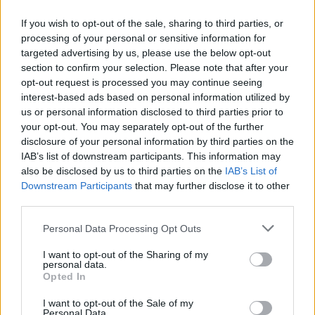
Toda la actualidad de la televisión y el streaming en España.
If you wish to opt-out of the sale, sharing to third parties, or
AUDIENCIAS
ESTRENOS
STREAMING
processing of your personal or sensitive information for
targeted advertising by us, please use the below opt-out
GENTE TV
CONCURSOS
REALITIES
section to confirm your selection. Please note that after your
opt-out request is processed you may continue seeing
interest-based ads based on personal information utilized by
us or personal information disclosed to third parties prior to
@teletextopuntocom
your opt-out. You may separately opt-out of the further
Ver perfil
Ver perfil
disclosure of your personal information by third parties on the
IAB’s list of downstream participants. This information may
also be disclosed by us to third parties on the
IAB’s List of
Downstream Participants
that may further disclose it to other
third parties.
Personal Data Processing Opt Outs
I want to opt-out of the Sharing of my
personal data.
Opted In
I want to opt-out of the Sale of my
🏆🎬🎾MEJORES Series de DEPORTES
Personal Data.