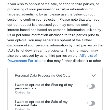
AUDIENCIAS
ESTRENOS
STREAMING
If you wish to opt-out of the sale, sharing to third parties, or
processing of your personal or sensitive information for
GENTE TV
CONCURSOS
REALITIES
targeted advertising by us, please use the below opt-out
section to confirm your selection. Please note that after your
opt-out request is processed you may continue seeing
interest-based ads based on personal information utilized by
@teletextopuntocom
us or personal information disclosed to third parties prior to
Ver perfil
Ver perfil
your opt-out. You may separately opt-out of the further
disclosure of your personal information by third parties on the
IAB’s list of downstream participants. This information may
also be disclosed by us to third parties on the
IAB’s List of
Downstream Participants
that may further disclose it to other
third parties.
Personal Data Processing Opt Outs
I want to opt-out of the Sharing of my
personal data.
Opted In
🏆🎬🎾MEJORES Series de DEPORTES
I want to opt-out of the Sale of my
en Streaming ⚽🍿🏀
Personal Data.
Opted In
El deporte no ocurre solo en el campo! ⚽🏈🏀