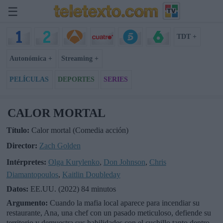
☰
TDT +
Autonómica +
Streaming +
PELÍCULAS
DEPORTES
SERIES
CALOR MORTAL
Título:
Calor mortal (Comedia acción)
Director:
Zach Golden
Intérpretes:
Olga Kurylenko
,
Don Johnson
,
Chris
Diamantopoulos
,
Kaitlin Doubleday
Datos:
EE.UU. (2022) 84 minutos
Argumento:
Cuando la mafia local aparece para incendiar su
restaurante, Ana, una chef con un pasado meticuloso, defiende su
territorio y demuestra sus habilidades con el cuchillo tanto dentro