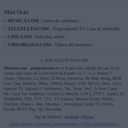
Más Ocio
::
MUSICA.COM
- Letras de canciones...
::
TELETEXTO.COM
- Programación TV. Guía de televisión
::
CINE.COM
- Películas, series...
::
VIDEOBLOGS.COM
- Vídeos del momento
© 2026 TELETEXTO.COM
Teletexto.com - programacion tv
es la guía más sencilla de usar de los
canales más vistos de la televisión de España: La 1, La 2, Antena 3,
Cuatro, Telecinco, La Sexta, 24 Horas, Atreseries, Be Mad, Boing, BOM
Cine, Clan, Divinity, DKiss, DMAX, Energy, FDF, MEGA, Neox, Nova,
Squirrel TV, Squirrel 2, Teledeporte, Ten, Trece, Veo7, À Punt, Canal
Sur, Canal Sur Andalucía, Castilla-La Mancha, ETB 1, ETB 2, Super3-33,
TeleMadrid, TPA, TV3, TVG, TV Canaria, Amazon Prime, Netflix,
YouTube, Disney+, Max, Movistar+, Atresplayer, Apple TV, Filmin,
Flixole, RTVE Play, Sky Showtime.
App de Teletexto:
Android
|
iPhone
Ajustes Página
|
Gestionar Consentimiento
|
Política de Privacidad y