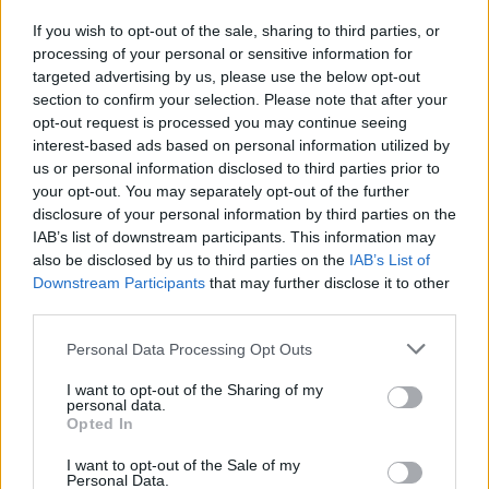
If you wish to opt-out of the sale, sharing to third parties, or
AUDIENCIAS
ESTRENOS
STREAMING
processing of your personal or sensitive information for
targeted advertising by us, please use the below opt-out
GENTE TV
CONCURSOS
REALITIES
section to confirm your selection. Please note that after your
opt-out request is processed you may continue seeing
interest-based ads based on personal information utilized by
us or personal information disclosed to third parties prior to
@teletextopuntocom
Ver perfil
Ver perfil
your opt-out. You may separately opt-out of the further
disclosure of your personal information by third parties on the
IAB’s list of downstream participants. This information may
also be disclosed by us to third parties on the
IAB’s List of
Downstream Participants
that may further disclose it to other
third parties.
Personal Data Processing Opt Outs
I want to opt-out of the Sharing of my
personal data.
Opted In
🏆🎬🎾MEJORES Series de DEPORTES
I want to opt-out of the Sale of my
Personal Data.