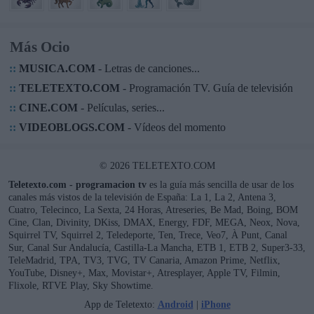
Más Ocio
::
MUSICA.COM
- Letras de canciones...
::
TELETEXTO.COM
- Programación TV. Guía de televisión
::
CINE.COM
- Películas, series...
::
VIDEOBLOGS.COM
- Vídeos del momento
© 2026 TELETEXTO.COM
Teletexto.com - programacion tv
es la guía más sencilla de usar de los
canales más vistos de la televisión de España: La 1, La 2, Antena 3,
Cuatro, Telecinco, La Sexta, 24 Horas, Atreseries, Be Mad, Boing, BOM
Cine, Clan, Divinity, DKiss, DMAX, Energy, FDF, MEGA, Neox, Nova,
Squirrel TV, Squirrel 2, Teledeporte, Ten, Trece, Veo7, À Punt, Canal
Sur, Canal Sur Andalucía, Castilla-La Mancha, ETB 1, ETB 2, Super3-33,
TeleMadrid, TPA, TV3, TVG, TV Canaria, Amazon Prime, Netflix,
YouTube, Disney+, Max, Movistar+, Atresplayer, Apple TV, Filmin,
Flixole, RTVE Play, Sky Showtime.
App de Teletexto:
Android
|
iPhone