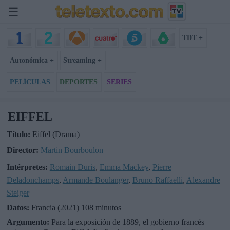
☰
TDT +
Autonómica +
Streaming +
PELÍCULAS
DEPORTES
SERIES
EIFFEL
Título:
Eiffel (Drama)
Director:
Martin Bourboulon
Intérpretes:
Romain Duris
,
Emma Mackey
,
Pierre
Deladonchamps
,
Armande Boulanger
,
Bruno Raffaelli
,
Alexandre
Steiger
Datos:
Francia (2021) 108 minutos
Argumento:
Para la exposición de 1889, el gobierno francés