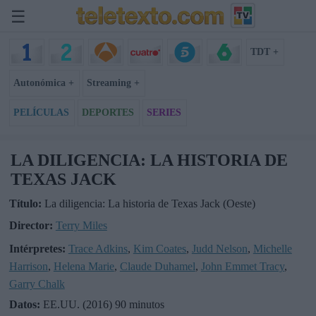
☰
TDT +
Autonómica +
Streaming +
PELÍCULAS
DEPORTES
SERIES
LA DILIGENCIA: LA HISTORIA DE
TEXAS JACK
Título:
La diligencia: La historia de Texas Jack (Oeste)
Director:
Terry Miles
Intérpretes:
Trace Adkins
,
Kim Coates
,
Judd Nelson
,
Michelle
Harrison
,
Helena Marie
,
Claude Duhamel
,
John Emmet Tracy
,
Garry Chalk
Datos:
EE.UU. (2016) 90 minutos