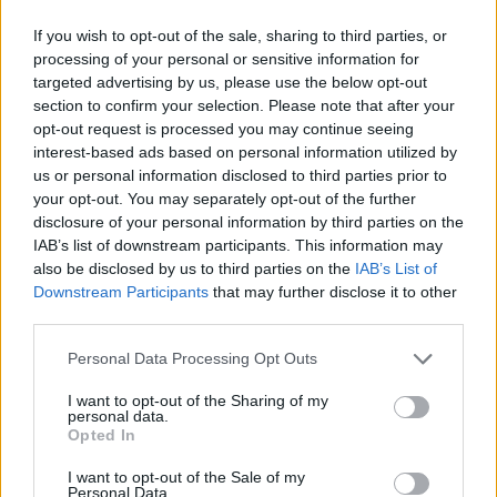
Toda la actualidad de la televisión y el streaming en España.
If you wish to opt-out of the sale, sharing to third parties, or
AUDIENCIAS
ESTRENOS
STREAMING
processing of your personal or sensitive information for
targeted advertising by us, please use the below opt-out
GENTE TV
CONCURSOS
REALITIES
section to confirm your selection. Please note that after your
opt-out request is processed you may continue seeing
interest-based ads based on personal information utilized by
us or personal information disclosed to third parties prior to
@teletextopuntocom
Ver perfil
Ver perfil
your opt-out. You may separately opt-out of the further
disclosure of your personal information by third parties on the
IAB’s list of downstream participants. This information may
also be disclosed by us to third parties on the
IAB’s List of
Downstream Participants
that may further disclose it to other
third parties.
Personal Data Processing Opt Outs
I want to opt-out of the Sharing of my
personal data.
Opted In
I want to opt-out of the Sale of my
🏆🎬🎾MEJORES Series de DEPORTES
Personal Data.