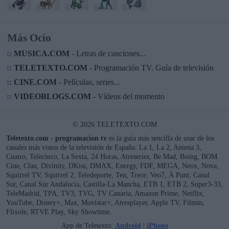
Más Ocio
::
MUSICA.COM
- Letras de canciones...
::
TELETEXTO.COM
- Programación TV. Guía de televisión
::
CINE.COM
- Películas, series...
::
VIDEOBLOGS.COM
- Vídeos del momento
© 2026 TELETEXTO.COM
Teletexto.com - programacion tv
es la guía más sencilla de usar de los
canales más vistos de la televisión de España: La 1, La 2, Antena 3,
Cuatro, Telecinco, La Sexta, 24 Horas, Atreseries, Be Mad, Boing, BOM
Cine, Clan, Divinity, DKiss, DMAX, Energy, FDF, MEGA, Neox, Nova,
Squirrel TV, Squirrel 2, Teledeporte, Ten, Trece, Veo7, À Punt, Canal
Sur, Canal Sur Andalucía, Castilla-La Mancha, ETB 1, ETB 2, Super3-33,
TeleMadrid, TPA, TV3, TVG, TV Canaria, Amazon Prime, Netflix,
YouTube, Disney+, Max, Movistar+, Atresplayer, Apple TV, Filmin,
Flixole, RTVE Play, Sky Showtime.
App de Teletexto:
Android
|
iPhone