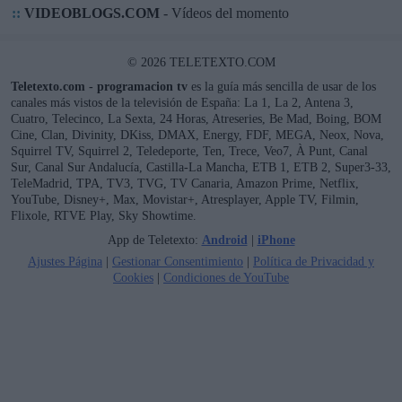
::
VIDEOBLOGS.COM
- Vídeos del momento
© 2026 TELETEXTO.COM
Teletexto.com - programacion tv
es la guía más sencilla de usar de los
canales más vistos de la televisión de España: La 1, La 2, Antena 3,
Cuatro, Telecinco, La Sexta, 24 Horas, Atreseries, Be Mad, Boing, BOM
Cine, Clan, Divinity, DKiss, DMAX, Energy, FDF, MEGA, Neox, Nova,
Squirrel TV, Squirrel 2, Teledeporte, Ten, Trece, Veo7, À Punt, Canal
Sur, Canal Sur Andalucía, Castilla-La Mancha, ETB 1, ETB 2, Super3-33,
TeleMadrid, TPA, TV3, TVG, TV Canaria, Amazon Prime, Netflix,
YouTube, Disney+, Max, Movistar+, Atresplayer, Apple TV, Filmin,
Flixole, RTVE Play, Sky Showtime.
App de Teletexto:
Android
|
iPhone
Ajustes Página
|
Gestionar Consentimiento
|
Política de Privacidad y
Cookies
|
Condiciones de YouTube