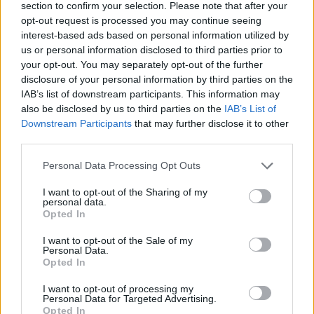
Ver perfil
Ver perfil
section to confirm your selection. Please note that after your
opt-out request is processed you may continue seeing
interest-based ads based on personal information utilized by
us or personal information disclosed to third parties prior to
your opt-out. You may separately opt-out of the further
disclosure of your personal information by third parties on the
IAB’s list of downstream participants. This information may
also be disclosed by us to third parties on the
IAB’s List of
Downstream Participants
that may further disclose it to other
third parties.
Personal Data Processing Opt Outs
🏆🎬🎾MEJORES Series de DEPORTES
I want to opt-out of the Sharing of my
en Streaming ⚽🍿🏀
personal data.
Opted In
El deporte no ocurre solo en el campo! ⚽🏈🏀
Descubre las series y docuseries más adictivas del
streaming que te mantendrán pegado a la
I want to opt-out of the Sale of my
pantalla. 💥 De dramas épicos a risas puras. 🏆
Personal Data.
Opted In
¡Guarda esta colección para tu próximo
Añadir un comentario ...
maratón! 🍿🎬🎟️
I want to opt-out of processing my
Personal Data for Targeted Advertising.
Opina de Tele
Opted In