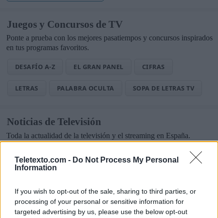
Juegos y Concursos de TV
Ponte a prueba con los mejores pasatiempos y concursos inspirados
en tus programas favoritos.
DESAFÍO A-Z
EL GRAN PANEL
CIFRAS
LETRAS
PALABRA OCULTA
SOPA DE LETRAS TV
Noticias de Televisión
Toda la actualidad de la televisión y el streaming en España.
AUDIENCIAS
ESTRENOS
STREAMING
Teletexto.com -
Do Not Process My Personal
Information
GENTE TV
CONCURSOS
REALITIES
If you wish to opt-out of the sale, sharing to third parties, or
processing of your personal or sensitive information for
targeted advertising by us, please use the below opt-out
@teletextopuntocom