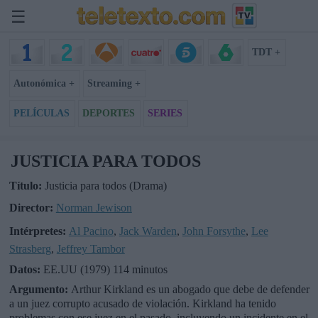
☰
TDT +
Autonómica +
Streaming +
PELÍCULAS
DEPORTES
SERIES
JUSTICIA PARA TODOS
Título:
Justicia para todos (Drama)
Director:
Norman Jewison
Intérpretes:
Al Pacino
,
Jack Warden
,
John Forsythe
,
Lee
Strasberg
,
Jeffrey Tambor
Datos:
EE.UU (1979) 114 minutos
Argumento:
Arthur Kirkland es un abogado que debe de defender
a un juez corrupto acusado de violación. Kirkland ha tenido
problemas con ese juez en el pasado, incluyendo un incidente en el