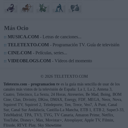
Más Ocio
::
MUSICA.COM
- Letras de canciones...
::
TELETEXTO.COM
- Programación TV. Guía de televisión
::
CINE.COM
- Películas, series...
::
VIDEOBLOGS.COM
- Vídeos del momento
© 2026 TELETEXTO.COM
Teletexto.com - programacion tv
es la guía más sencilla de usar de los
canales más vistos de la televisión de España: La 1, La 2, Antena 3,
Cuatro, Telecinco, La Sexta, 24 Horas, Atreseries, Be Mad, Boing, BOM
Cine, Clan, Divinity, DKiss, DMAX, Energy, FDF, MEGA, Neox, Nova,
Squirrel TV, Squirrel 2, Teledeporte, Ten, Trece, Veo7, À Punt, Canal
Sur, Canal Sur Andalucía, Castilla-La Mancha, ETB 1, ETB 2, Super3-33,
TeleMadrid, TPA, TV3, TVG, TV Canaria, Amazon Prime, Netflix,
YouTube, Disney+, Max, Movistar+, Atresplayer, Apple TV, Filmin,
Flixole, RTVE Play, Sky Showtime.