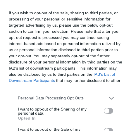
Toda la actualidad de la televisión y el streaming en España.
If you wish to opt-out of the sale, sharing to third parties, or
processing of your personal or sensitive information for
AUDIENCIAS
ESTRENOS
STREAMING
targeted advertising by us, please use the below opt-out
section to confirm your selection. Please note that after your
GENTE TV
CONCURSOS
REALITIES
opt-out request is processed you may continue seeing
interest-based ads based on personal information utilized by
us or personal information disclosed to third parties prior to
your opt-out. You may separately opt-out of the further
@teletextopuntocom
Ver perfil
Ver perfil
disclosure of your personal information by third parties on the
IAB’s list of downstream participants. This information may
also be disclosed by us to third parties on the
IAB’s List of
Downstream Participants
that may further disclose it to other
third parties.
Personal Data Processing Opt Outs
I want to opt-out of the Sharing of my
personal data.
Opted In
I want to opt-out of the Sale of my