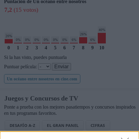
Puntación de Un océano entre nosotros
7,2
(15 votos)
40%
26%
20%
0%
0%
0%
0%
0%
0%
6%
6%
0
1
2
3
4
5
6
7
8
9
10
Si la has visto, puedes puntuarla
Puntuar película:
Un océano entre nosotros en cine.com
Juegos y Concursos de TV
Ponte a prueba con los mejores pasatiempos y concursos inspirados
en tus programas favoritos.
DESAFÍO A-Z
EL GRAN PANEL
CIFRAS
LETRAS
PALABRA OCULTA
SOPA DE LETRAS TV