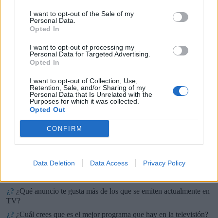
I want to opt-out of the Sale of my
Personal Data.
Opted In
🏆🎬🎾MEJORES Series de DEPORTES
I want to opt-out of processing my
en Streaming ⚽🍿🏀
Personal Data for Targeted Advertising.
El deporte no ocurre solo en el campo! ⚽🏈🏀
Opted In
Descubre las series y docuseries más adictivas del
streaming que te mantendrán pegado a la
I want to opt-out of Collection, Use,
pantalla. 💥 De dramas épicos a risas puras. 🏆
Retention, Sale, and/or Sharing of my
Personal Data that Is Unrelated with the
¡Guarda esta colección para tu próximo
Añadir un comentario ...
Purposes for which it was collected.
maratón! 🍿🎬🎟️
Opted Out
Opina de Tele
CONFIRM
¿?
Para ti, ¿cuál es la mejor serie de TV que se emite en España?
¿?
¿Qué serie te gustaría que repusieran en televisión?
Data Deletion
Data Access
Privacy Policy
¿?
¿Cuál es el personaje de serie cómica con el que mejor te lo
pasas?
¿?
¿Qué anuncio te gusta más de los que se emiten actualmente en
TV?
¿?
¿Cuál crees que es el mejor programa que hay en la televisión?