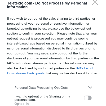
Teletexto.com -
Do Not Process My Personal
Information
Noticias de Televisión
If you wish to opt-out of the sale, sharing to third parties, or
Toda la actualidad de la televisión y el streaming en España.
processing of your personal or sensitive information for
targeted advertising by us, please use the below opt-out
AUDIENCIAS
ESTRENOS
STREAMING
section to confirm your selection. Please note that after your
opt-out request is processed you may continue seeing
GENTE TV
CONCURSOS
REALITIES
interest-based ads based on personal information utilized by
us or personal information disclosed to third parties prior to
your opt-out. You may separately opt-out of the further
disclosure of your personal information by third parties on the
@teletextopuntocom
IAB’s list of downstream participants. This information may
Ver perfil
Ver perfil
also be disclosed by us to third parties on the
IAB’s List of
Downstream Participants
that may further disclose it to other
third parties.
Personal Data Processing Opt Outs
I want to opt-out of the Sharing of my
personal data.
Opted In