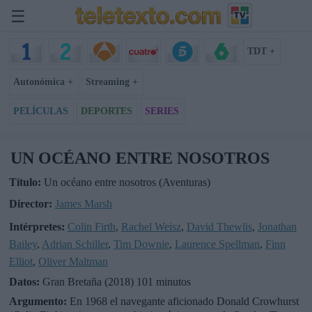
☰
TDT +
Autonómica +
Streaming +
PELÍCULAS
DEPORTES
SERIES
UN OCÉANO ENTRE NOSOTROS
Título:
Un océano entre nosotros (Aventuras)
Director:
James Marsh
Intérpretes:
Colin Firth
,
Rachel Weisz
,
David Thewlis
,
Jonathan
Bailey
,
Adrian Schiller
,
Tim Downie
,
Laurence Spellman
,
Finn
Elliot
,
Oliver Maltman
Datos:
Gran Bretaña (2018) 101 minutos
Argumento:
En 1968 el navegante aficionado Donald Crowhurst