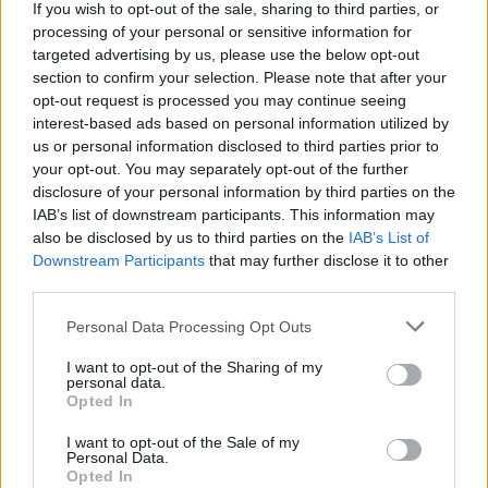
If you wish to opt-out of the sale, sharing to third parties, or
processing of your personal or sensitive information for
GENTE TV
CONCURSOS
REALITIES
targeted advertising by us, please use the below opt-out
section to confirm your selection. Please note that after your
opt-out request is processed you may continue seeing
interest-based ads based on personal information utilized by
@teletextopuntocom
Ver perfil
Ver perfil
us or personal information disclosed to third parties prior to
your opt-out. You may separately opt-out of the further
disclosure of your personal information by third parties on the
IAB’s list of downstream participants. This information may
also be disclosed by us to third parties on the
IAB’s List of
Downstream Participants
that may further disclose it to other
third parties.
Personal Data Processing Opt Outs
I want to opt-out of the Sharing of my
personal data.
Opted In
🏆🎬🎾MEJORES Series de DEPORTES
I want to opt-out of the Sale of my
en Streaming ⚽🍿🏀
Personal Data.
El deporte no ocurre solo en el campo! ⚽🏈🏀
Opted In