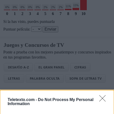
15%
11%
6%
0%
0%
0%
0%
2%
2%
2%
0
1
2
3
4
5
6
7
8
9
10
Si la has visto, puedes puntuarla
Puntuar película:
Juegos y Concursos de TV
Ponte a prueba con los mejores pasatiempos y concursos inspirados
en tus programas favoritos.
DESAFÍO A-Z
EL GRAN PANEL
CIFRAS
LETRAS
PALABRA OCULTA
SOPA DE LETRAS TV
Noticias de Televisión
Teletexto.com -
Do Not Process My Personal
Toda la actualidad de la televisión y el streaming en España.
Information
AUDIENCIAS
ESTRENOS
STREAMING