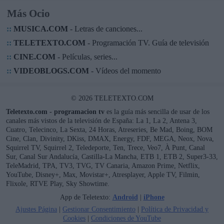
Más Ocio
::
MUSICA.COM
- Letras de canciones...
::
TELETEXTO.COM
- Programación TV. Guía de televisión
::
CINE.COM
- Películas, series...
::
VIDEOBLOGS.COM
- Vídeos del momento
© 2026 TELETEXTO.COM
Teletexto.com - programacion tv
es la guía más sencilla de usar de los
canales más vistos de la televisión de España: La 1, La 2, Antena 3,
Cuatro, Telecinco, La Sexta, 24 Horas, Atreseries, Be Mad, Boing, BOM
Cine, Clan, Divinity, DKiss, DMAX, Energy, FDF, MEGA, Neox, Nova,
Squirrel TV, Squirrel 2, Teledeporte, Ten, Trece, Veo7, À Punt, Canal
Sur, Canal Sur Andalucía, Castilla-La Mancha, ETB 1, ETB 2, Super3-33,
TeleMadrid, TPA, TV3, TVG, TV Canaria, Amazon Prime, Netflix,
YouTube, Disney+, Max, Movistar+, Atresplayer, Apple TV, Filmin,
Flixole, RTVE Play, Sky Showtime.
App de Teletexto:
Android
|
iPhone
Ajustes Página
|
Gestionar Consentimiento
|
Política de Privacidad y
Cookies
|
Condiciones de YouTube