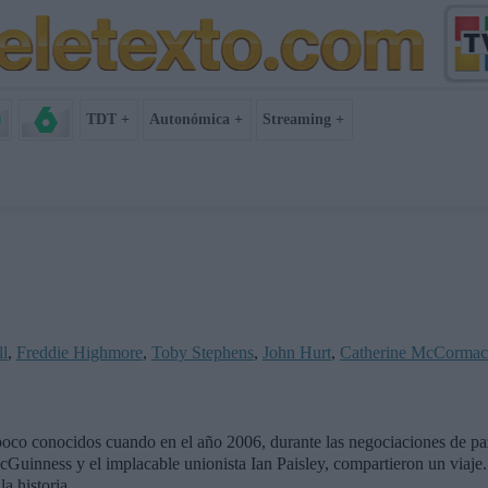
TDT +
Autonómica +
Streaming +
l
,
Freddie Highmore
,
Toby Stephens
,
John Hurt
,
Catherine McCorma
poco conocidos cuando en el año 2006, durante las negociaciones de paz
cGuinness y el implacable unionista Ian Paisley, compartieron un viaje.
a historia.