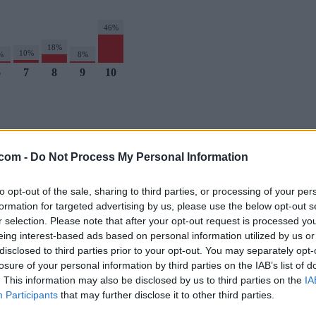
46%
18%
10%
%
8%
6
7
8
9
10
.com -
Do Not Process My Personal Information
to opt-out of the sale, sharing to third parties, or processing of your per
formation for targeted advertising by us, please use the below opt-out s
os y concursos inspirados en tus programas favoritos.
r selection. Please note that after your opt-out request is processed y
CIFRAS
LETRAS
PALABRA OCULTA
SOPA DE LETRAS
eing interest-based ads based on personal information utilized by us or
disclosed to third parties prior to your opt-out. You may separately opt-
losure of your personal information by third parties on the IAB’s list of
. This information may also be disclosed by us to third parties on the
IA
Participants
that may further disclose it to other third parties.
treaming en España.