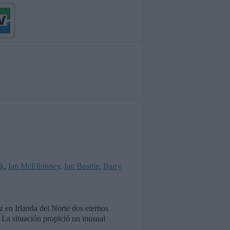
ck
,
Ian McElhinney
,
Ian Beattie
,
Barry
 en Irlanda del Norte dos eternos
 La situación propició un inusual