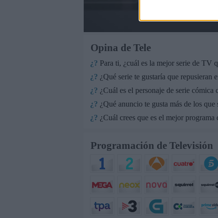
Opina de Tele
¿?
Para ti, ¿cuál es la mejor serie de TV
¿?
¿Qué serie te gustaría que repusieran e
¿?
¿Cuál es el personaje de serie cómica c
¿?
¿Qué anuncio te gusta más de los que
¿?
¿Cuál crees que es el mejor programa q
Programación de Televisión