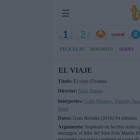
☰
PELÍCULAS
DEPORTES
SERIES
EL VIAJE
Título:
El viaje (Drama)
Director:
Nick Hamm
Intérpretes:
Colm Meaney
,
Timothy Spal
Ward
Datos:
Gran Bretaña (2016) 94 minutos
Argumento:
Inspirado en hechos reales 
enemigos, el líder del Sinn Fein Martin M
encuentro que quizá cambiara el curso de l