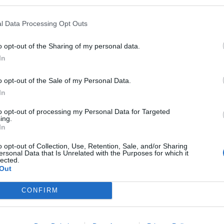
REAMING
GENTE TV
CONCURSOS
REALITIES
l Data Processing Opt Outs
o opt-out of the Sharing of my personal data.
@teletextopuntocom
Ver perfil
Ver perfil
In
o opt-out of the Sale of my Personal Data.
In
to opt-out of processing my Personal Data for Targeted
ing.
In
o opt-out of Collection, Use, Retention, Sale, and/or Sharing
ersonal Data that Is Unrelated with the Purposes for which it
lected.
Out
🏆🎬🎾MEJORES Series de DEPORTES
CONFIRM
en Streaming ⚽🍿🏀
El deporte no ocurre solo en el campo! ⚽🏈🏀
Descubre las series y docuseries más adictivas del
streaming que te mantendrán pegado a la