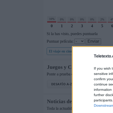
10%
0%
0%
0%
0%
2%
4
0
1
2
3
4
5
Si la has visto, puedes puntuarla
Puntuar película:
El viaje en cine.com
Teletexto
Juegos y Concursos de TV
If you wish 
sensitive in
Ponte a prueba con los mejores pasatiemp
confirm you
DESAFÍO A-Z
EL GRAN PANEL
continue se
information 
further disc
participants
Noticias de Televisión
Downstream 
Toda la actualidad de la televisión y el s