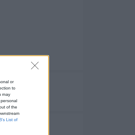
sonal or
ection to
ou may
 TV
 personal
out of the
 downstream
B’s List of