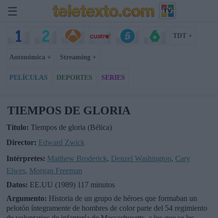
☰
TDT +
Autonómica +
Streaming +
PELÍCULAS
DEPORTES
SERIES
TIEMPOS DE GLORIA
Título:
Tiempos de gloria (Bélica)
Director:
Edward Zwick
Intérpretes:
Matthew Broderick
,
Denzel Washington
,
Cary
Elwes
,
Morgan Freeman
Datos:
EE.UU (1989) 117 minutos
Argumento:
Historia de un grupo de héroes que formaban un
pelotón íntegramente de hombres de color parte del 54 regimiento
de voluntarios de infantería de Massachusetts, a los que se les