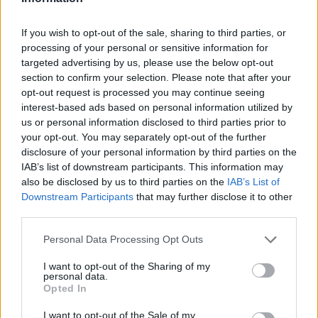
Noticias de Televisión
Toda la actualidad de la televisión y el streaming en España.
If you wish to opt-out of the sale, sharing to third parties, or
processing of your personal or sensitive information for
AUDIENCIAS
ESTRENOS
STREAMING
targeted advertising by us, please use the below opt-out
section to confirm your selection. Please note that after your
GENTE TV
CONCURSOS
REALITIES
opt-out request is processed you may continue seeing
interest-based ads based on personal information utilized by
us or personal information disclosed to third parties prior to
your opt-out. You may separately opt-out of the further
@teletextopuntocom
Ver perfil
Ver perfil
disclosure of your personal information by third parties on the
IAB’s list of downstream participants. This information may
also be disclosed by us to third parties on the
IAB’s List of
Downstream Participants
that may further disclose it to other
third parties.
Personal Data Processing Opt Outs
I want to opt-out of the Sharing of my
personal data.
Opted In
I want to opt-out of the Sale of my