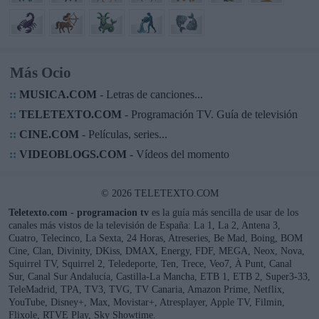
Más Ocio
::
MUSICA.COM
- Letras de canciones...
::
TELETEXTO.COM
- Programación TV. Guía de televisión
::
CINE.COM
- Películas, series...
::
VIDEOBLOGS.COM
- Vídeos del momento
© 2026 TELETEXTO.COM
Teletexto.com - programacion tv
es la guía más sencilla de usar de los
canales más vistos de la televisión de España: La 1, La 2, Antena 3,
Cuatro, Telecinco, La Sexta, 24 Horas, Atreseries, Be Mad, Boing, BOM
Cine, Clan, Divinity, DKiss, DMAX, Energy, FDF, MEGA, Neox, Nova,
Squirrel TV, Squirrel 2, Teledeporte, Ten, Trece, Veo7, À Punt, Canal
Sur, Canal Sur Andalucía, Castilla-La Mancha, ETB 1, ETB 2, Super3-33,
TeleMadrid, TPA, TV3, TVG, TV Canaria, Amazon Prime, Netflix,
YouTube, Disney+, Max, Movistar+, Atresplayer, Apple TV, Filmin,
Flixole, RTVE Play, Sky Showtime.