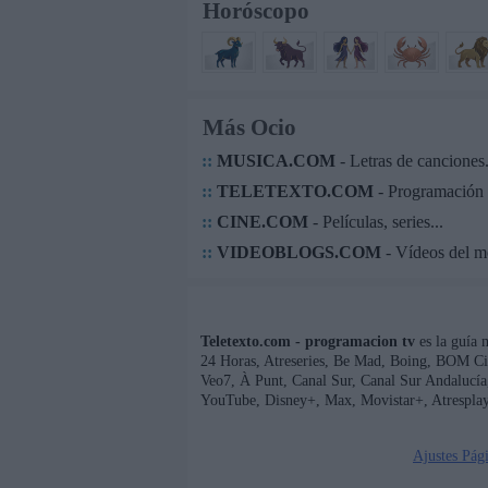
Horóscopo
Más Ocio
::
MUSICA.COM
- Letras de canciones.
::
TELETEXTO.COM
- Programación 
::
CINE.COM
- Películas, series...
::
VIDEOBLOGS.COM
- Vídeos del 
Teletexto.com - programacion tv
es la guía 
24 Horas, Atreseries, Be Mad, Boing, BOM Ci
Veo7, À Punt, Canal Sur, Canal Sur Andaluc
YouTube, Disney+, Max, Movistar+, Atresplay
Ajustes Pág