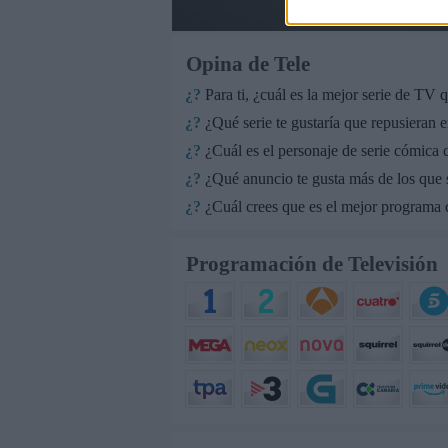
Opina de Tele
¿?
Para ti, ¿cuál es la mejor serie de TV
¿?
¿Qué serie te gustaría que repusieran e
¿?
¿Cuál es el personaje de serie cómica c
¿?
¿Qué anuncio te gusta más de los que
¿?
¿Cuál crees que es el mejor programa q
Programación de Televisión