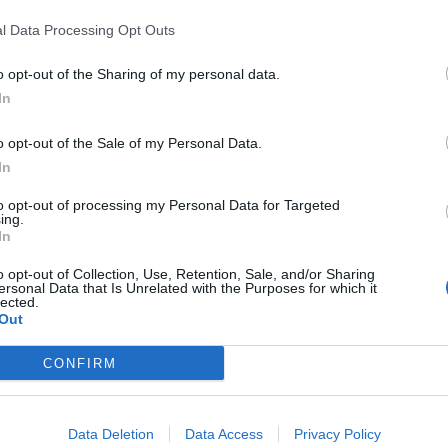
l Data Processing Opt Outs
@teletextopuntocom
o opt-out of the Sharing of my personal data.
Ver perfil
Ver perfil
In
o opt-out of the Sale of my Personal Data.
In
to opt-out of processing my Personal Data for Targeted
ing.
In
o opt-out of Collection, Use, Retention, Sale, and/or Sharing
ersonal Data that Is Unrelated with the Purposes for which it
lected.
Out
🏆🎬🎾MEJORES Series de DEPORTES
en Streaming ⚽🍿🏀
CONFIRM
El deporte no ocurre solo en el campo! ⚽🏈🏀
Descubre las series y docuseries más adictivas del
streaming que te mantendrán pegado a la
pantalla. 💥 De dramas épicos a risas puras. 🏆
Data Deletion
Data Access
Privacy Policy
¡Guarda esta colección para tu próximo