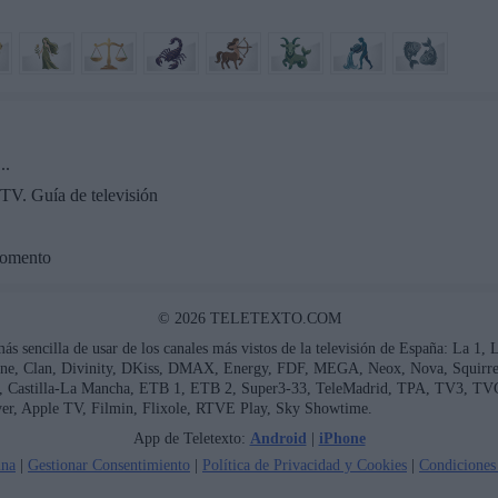
..
TV. Guía de televisión
momento
© 2026 TELETEXTO.COM
más sencilla de usar de los canales más vistos de la televisión de España: La 1,
ne, Clan, Divinity, DKiss, DMAX, Energy, FDF, MEGA, Neox, Nova, Squirrel 
ía, Castilla-La Mancha, ETB 1, ETB 2, Super3-33, TeleMadrid, TPA, TV3, TV
er, Apple TV, Filmin, Flixole, RTVE Play, Sky Showtime.
App de Teletexto:
Android
|
iPhone
ina
|
Gestionar Consentimiento
|
Política de Privacidad y Cookies
|
Condiciones