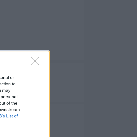
sonal or
ection to
ou may
 TV
 personal
out of the
 downstream
B’s List of