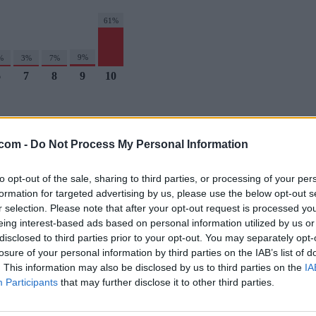
61%
9%
%
3%
7%
6
7
8
9
10
.com -
Do Not Process My Personal Information
to opt-out of the sale, sharing to third parties, or processing of your per
os y concursos inspirados en tus programas favoritos.
formation for targeted advertising by us, please use the below opt-out s
r selection. Please note that after your opt-out request is processed y
CIFRAS
LETRAS
PALABRA OCULTA
SOPA DE LETRAS
eing interest-based ads based on personal information utilized by us or
disclosed to third parties prior to your opt-out. You may separately opt-
losure of your personal information by third parties on the IAB’s list of
. This information may also be disclosed by us to third parties on the
IA
treaming en España.
Participants
that may further disclose it to other third parties.
REAMING
GENTE TV
CONCURSOS
REALITIES