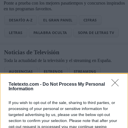
Ponte a prueba con los mejores pasatiempos y concursos inspirados
en tus programas favoritos.
DESAFÍO A-Z
EL GRAN PANEL
CIFRAS
LETRAS
PALABRA OCULTA
SOPA DE LETRAS TV
Noticias de Televisión
Toda la actualidad de la televisión y el streaming en España.
AUDIENCIAS
ESTRENOS
STREAMING
GENTE TV
CONCURSOS
REALITIES
Teletexto.com -
Do Not Process My Personal
Information
If you wish to opt-out of the sale, sharing to third parties, or
processing of your personal or sensitive information for
@teletextopuntocom
Ver perfil
Ver perfil
targeted advertising by us, please use the below opt-out
section to confirm your selection. Please note that after your
opt-out request is processed you may continue seeing