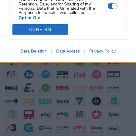
¿?
¿Cuál es el personaje de serie cómica con el que mejor te lo
Retention, Sale, and/or Sharing of my
Personal Data that Is Unrelated with the
pasas?
Purposes for which it was collected.
¿?
¿Qué anuncio te gusta más de los que se emiten actualmente en
Opted Out
TV?
CONFIRM
¿?
¿Cuál crees que es el mejor programa que hay en la televisión?
Programación de Televisión
Data Deletion
Data Access
Privacy Policy