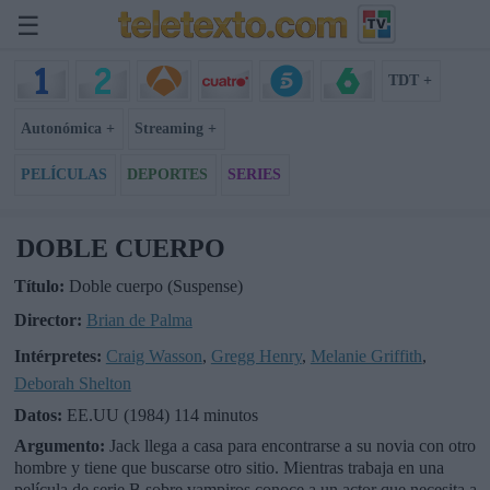
☰
TDT +
Autonómica +
Streaming +
PELÍCULAS
DEPORTES
SERIES
DOBLE CUERPO
Título:
Doble cuerpo (Suspense)
Director:
Brian de Palma
Intérpretes:
Craig Wasson
,
Gregg Henry
,
Melanie Griffith
,
Deborah Shelton
Datos:
EE.UU (1984) 114 minutos
Argumento:
Jack llega a casa para encontrarse a su novia con otro
hombre y tiene que buscarse otro sitio. Mientras trabaja en una
película de serie B sobre vampiros conoce a un actor que necesita a