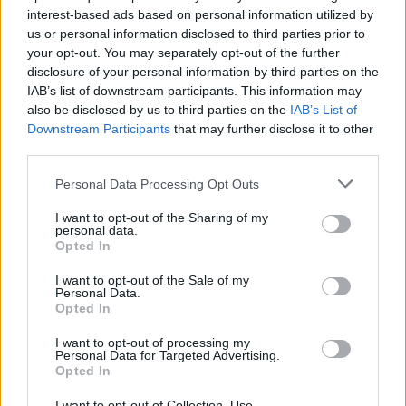
interest-based ads based on personal information utilized by
us or personal information disclosed to third parties prior to
your opt-out. You may separately opt-out of the further
disclosure of your personal information by third parties on the
IAB’s list of downstream participants. This information may
also be disclosed by us to third parties on the
IAB’s List of
Downstream Participants
that may further disclose it to other
third parties.
🏆🎬🎾MEJORES Series de DEPORTES
Personal Data Processing Opt Outs
en Streaming ⚽🍿🏀
El deporte no ocurre solo en el campo! ⚽🏈🏀
I want to opt-out of the Sharing of my
personal data.
Descubre las series y docuseries más adictivas del
Opted In
streaming que te mantendrán pegado a la
pantalla. 💥 De dramas épicos a risas puras. 🏆
¡Guarda esta colección para tu próximo
I want to opt-out of the Sale of my
Añadir un comentario ...
Personal Data.
maratón! 🍿🎬🎟️
Opted In
Opina de Tele
I want to opt-out of processing my
Personal Data for Targeted Advertising.
¿?
Para ti, ¿cuál es la mejor serie de TV que se emite en España?
Opted In
¿?
¿Qué serie te gustaría que repusieran en televisión?
I want to opt-out of Collection, Use,