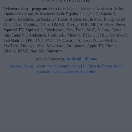
© 2026 TELETEXTO.COM
Teletexto.com - programacion tv
es la guía más sencilla de usar de los
canales más vistos de la televisión de España: La 1, La 2, Antena 3,
Cuatro, Telecinco, La Sexta, 24 Horas, Atreseries, Be Mad, Boing, BOM
Cine, Clan, Divinity, DKiss, DMAX, Energy, FDF, MEGA, Neox, Nova,
Squirrel TV, Squirrel 2, Teledeporte, Ten, Trece, Veo7, À Punt, Canal
Sur, Canal Sur Andalucía, Castilla-La Mancha, ETB 1, ETB 2, Super3-33,
TeleMadrid, TPA, TV3, TVG, TV Canaria, Amazon Prime, Netflix,
YouTube, Disney+, Max, Movistar+, Atresplayer, Apple TV, Filmin,
Flixole, RTVE Play, Sky Showtime.
App de Teletexto:
Android
|
iPhone
Ajustes Página
|
Gestionar Consentimiento
|
Política de Privacidad y
Cookies
|
Condiciones de YouTube