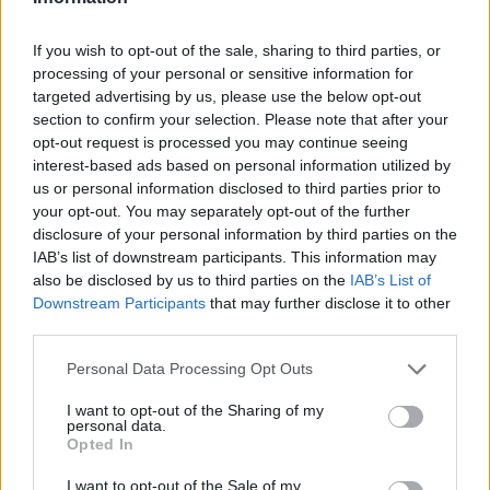
Noticias de Televisión
Toda la actualidad de la televisión y el streaming en España.
If you wish to opt-out of the sale, sharing to third parties, or
processing of your personal or sensitive information for
AUDIENCIAS
ESTRENOS
STREAMING
targeted advertising by us, please use the below opt-out
section to confirm your selection. Please note that after your
GENTE TV
CONCURSOS
REALITIES
opt-out request is processed you may continue seeing
interest-based ads based on personal information utilized by
us or personal information disclosed to third parties prior to
your opt-out. You may separately opt-out of the further
@teletextopuntocom
Ver perfil
Ver perfil
disclosure of your personal information by third parties on the
IAB’s list of downstream participants. This information may
also be disclosed by us to third parties on the
IAB’s List of
Downstream Participants
that may further disclose it to other
third parties.
Personal Data Processing Opt Outs
I want to opt-out of the Sharing of my
personal data.
Opted In
I want to opt-out of the Sale of my