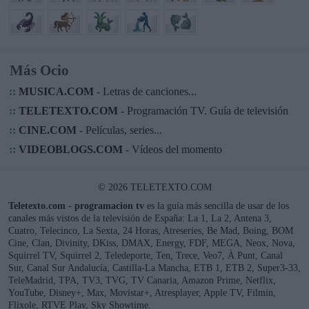
Más Ocio
::
MUSICA.COM
- Letras de canciones...
::
TELETEXTO.COM
- Programación TV. Guía de televisión
::
CINE.COM
- Películas, series...
::
VIDEOBLOGS.COM
- Vídeos del momento
© 2026 TELETEXTO.COM
Teletexto.com - programacion tv
es la guía más sencilla de usar de los
canales más vistos de la televisión de España: La 1, La 2, Antena 3,
Cuatro, Telecinco, La Sexta, 24 Horas, Atreseries, Be Mad, Boing, BOM
Cine, Clan, Divinity, DKiss, DMAX, Energy, FDF, MEGA, Neox, Nova,
Squirrel TV, Squirrel 2, Teledeporte, Ten, Trece, Veo7, À Punt, Canal
Sur, Canal Sur Andalucía, Castilla-La Mancha, ETB 1, ETB 2, Super3-33,
TeleMadrid, TPA, TV3, TVG, TV Canaria, Amazon Prime, Netflix,
YouTube, Disney+, Max, Movistar+, Atresplayer, Apple TV, Filmin,
Flixole, RTVE Play, Sky Showtime.