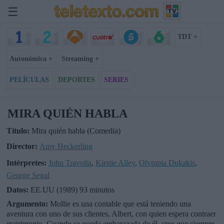
☰
TDT +
Autonómica +
Streaming +
PELÍCULAS
DEPORTES
SERIES
MIRA QUIÉN HABLA
Título:
Mira quién habla (Comedia)
Director:
Amy Heckerling
Intérpretes:
John Travolta
,
Kirstie Alley
,
Olympia Dukakis
,
George Segal
Datos:
EE.UU (1989) 93 minutos
Argumento:
Mollie es una contable que está teniendo una
aventura con uno de sus clientes, Albert, con quien espera contraer
matrimonio. Cuando se queda embarazada de él, cree que siempre