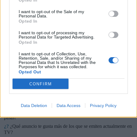
Opted In
I want to opt-out of the Sale of my
Personal Data.
Opted In
🏆🎬🎾MEJORES Series de DEPORTES
I want to opt-out of processing my
en Streaming ⚽🍿🏀
Personal Data for Targeted Advertising.
Opted In
El deporte no ocurre solo en el campo! ⚽🏈🏀
Descubre las series y docuseries más adictivas del
I want to opt-out of Collection, Use,
streaming que te mantendrán pegado a la
Retention, Sale, and/or Sharing of my
pantalla. 💥 De dramas épicos a risas puras. 🏆
Personal Data that Is Unrelated with the
¡Guarda esta colección para tu próximo
Añadir un comentario ...
Purposes for which it was collected.
maratón! 🍿🎬🎟️
Opted Out
Opina de Tele
CONFIRM
¿?
Para ti, ¿cuál es la mejor serie de TV que se emite en España?
¿?
¿Qué serie te gustaría que repusieran en televisión?
Data Deletion
Data Access
Privacy Policy
¿?
¿Cuál es el personaje de serie cómica con el que mejor te lo
pasas?
¿?
¿Qué anuncio te gusta más de los que se emiten actualmente en
TV?