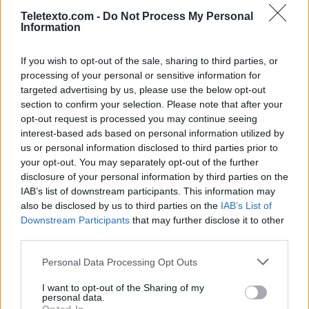
LETRAS
PALABRA OCULTA
SOPA DE LETRAS TV
Teletexto.com -
Do Not Process My Personal
Information
Noticias de Televisión
If you wish to opt-out of the sale, sharing to third parties, or
processing of your personal or sensitive information for
Toda la actualidad de la televisión y el streaming en España.
targeted advertising by us, please use the below opt-out
section to confirm your selection. Please note that after your
AUDIENCIAS
ESTRENOS
STREAMING
opt-out request is processed you may continue seeing
interest-based ads based on personal information utilized by
GENTE TV
CONCURSOS
REALITIES
us or personal information disclosed to third parties prior to
your opt-out. You may separately opt-out of the further
disclosure of your personal information by third parties on the
IAB’s list of downstream participants. This information may
@teletextopuntocom
Ver perfil
Ver perfil
also be disclosed by us to third parties on the
IAB’s List of
Downstream Participants
that may further disclose it to other
third parties.
Personal Data Processing Opt Outs
I want to opt-out of the Sharing of my
personal data.