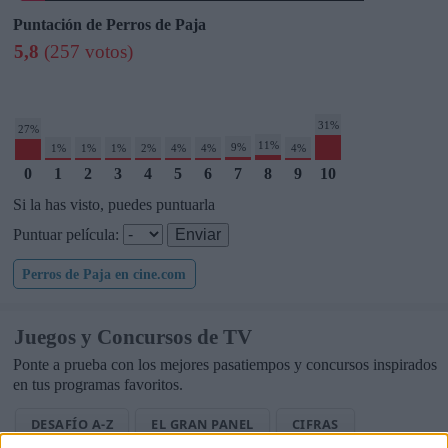
Puntación de Perros de Paja
5,8
(257 votos)
31%
27%
11%
9%
1%
1%
1%
2%
4%
4%
4%
0
1
2
3
4
5
6
7
8
9
10
Si la has visto, puedes puntuarla
Puntuar película:
Perros de Paja en cine.com
Juegos y Concursos de TV
Ponte a prueba con los mejores pasatiempos y concursos inspirados
en tus programas favoritos.
DESAFÍO A-Z
EL GRAN PANEL
CIFRAS