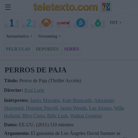
☰
TDT +
Autonómica +
Streaming +
PELÍCULAS
DEPORTES
SERIES
PERROS DE PAJA
Título:
Perros de Paja (Thriller Acción)
Director:
Rod Lurie
Intérpretes:
James Marsden
,
Kate Bosworth
,
Alexander
Skarsgard
,
Dominic Purcell
,
James Woods
,
Laz Alonso
,
Willa
Holland
,
Rhys Coiro
,
Billy Lush
,
Walton Goggins
Datos:
EE.UU. (2011) 110 minutos
Argumento:
El guionista de Los Ángeles David Sumner se