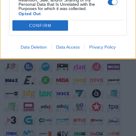
Retention, Sale, and/or Sharing of my
pasas?
Personal Data that Is Unrelated with the
Purposes for which it was collected.
¿?
¿Qué anuncio te gusta más de los que se emiten actualmente en
Opted Out
TV?
¿?
¿Cuál crees que es el mejor programa que hay en la televisión?
CONFIRM
Programación de Televisión
Data Deletion
Data Access
Privacy Policy