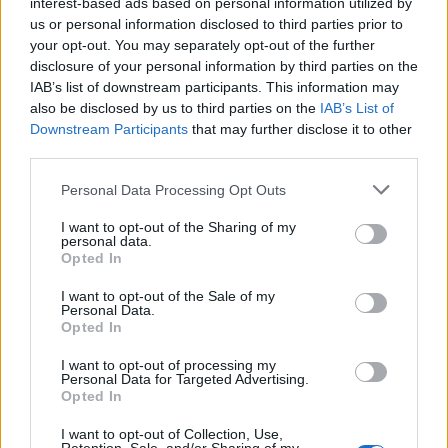
interest-based ads based on personal information utilized by
us or personal information disclosed to third parties prior to
your opt-out. You may separately opt-out of the further
disclosure of your personal information by third parties on the
IAB’s list of downstream participants. This information may
also be disclosed by us to third parties on the
IAB’s List of
Downstream Participants
that may further disclose it to other
third parties.
🏆🎬🎾MEJORES Series de DEPORTES
en Streaming ⚽🍿🏀
Personal Data Processing Opt Outs
El deporte no ocurre solo en el campo! ⚽🏈🏀
I want to opt-out of the Sharing of my
Descubre las series y docuseries más adictivas del
personal data.
streaming que te mantendrán pegado a la
Opted In
pantalla. 💥 De dramas épicos a risas puras. 🏆
¡Guarda esta colección para tu próximo
Añadir un comentario ...
I want to opt-out of the Sale of my
maratón! 🍿🎬🎟️
Personal Data.
Opted In
Opina de Tele
I want to opt-out of processing my
¿?
Para ti, ¿cuál es la mejor serie de TV que se emite en España?
Personal Data for Targeted Advertising.
Opted In
¿?
¿Qué serie te gustaría que repusieran en televisión?
¿?
¿Cuál es el personaje de serie cómica con el que mejor te lo
I want to opt-out of Collection, Use,