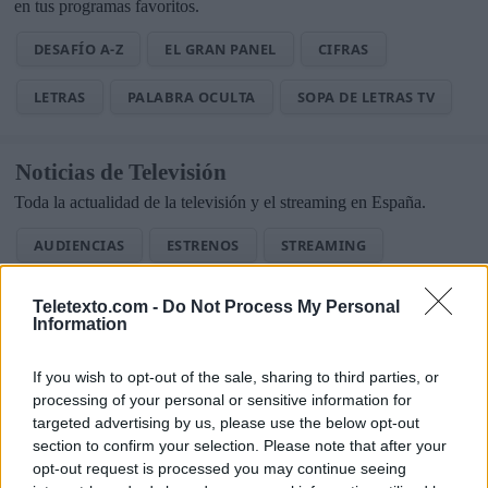
en tus programas favoritos.
DESAFÍO A-Z
EL GRAN PANEL
CIFRAS
LETRAS
PALABRA OCULTA
SOPA DE LETRAS TV
Noticias de Televisión
Toda la actualidad de la televisión y el streaming en España.
AUDIENCIAS
ESTRENOS
STREAMING
GENTE TV
CONCURSOS
REALITIES
Teletexto.com -
Do Not Process My Personal
Information
If you wish to opt-out of the sale, sharing to third parties, or
@teletextopuntocom
Ver perfil
Ver perfil
processing of your personal or sensitive information for
targeted advertising by us, please use the below opt-out
section to confirm your selection. Please note that after your
opt-out request is processed you may continue seeing