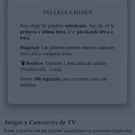
O
C
D
L
J
P
E
D
O
INSTRUCCIONES
L
W
Z
M
I
Y
J
V
Z
K
A
N
X
D
V
U
D
O
Para elegir las palabras
subráyalas
, haz clic en la
R
M
O
B
Ñ
R
X
X
O
primera y última letra
, o ve
pinchando letra a
S
D
G
K
X
F
J
Q
B
letra
.
Z
C
L
U
F
F
Ñ
V
Q
E
T
P
L
T
E
O
K
C
Diagonal:
Las palabras pueden estar en cualquier
E
S
K
Y
K
P
O
E
K
dirección y compartir letras.
E
X
Z
V
O
A
C
I
A
💣 Bombas:
Eliminan 1 letra falsa del tablero
(Penalización: -5 seg).
Cargando...
Tienes
300 segundos
para encontrar todas las
COMODINES
palabras.
💣 BOMBA
3
Juegos y Concursos de TV
Ponte a prueba con los mejores pasatiempos y concursos inspirados