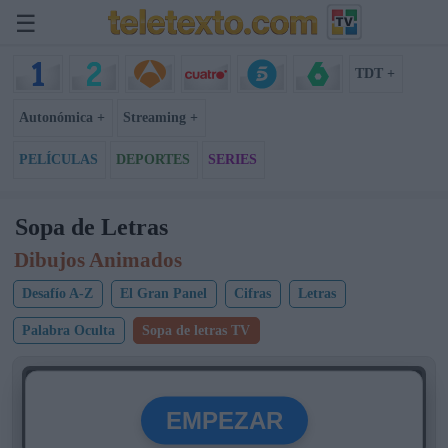
☰
TDT +
Autonómica +
Streaming +
PELÍCULAS
DEPORTES
SERIES
Sopa de Letras
Dibujos Animados
Desafío A-Z
El Gran Panel
Cifras
Letras
Palabra Oculta
Sopa de letras TV
300
SOPA TV
EMPEZAR