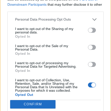
Descubre las series y docuseries más adictivas del
Downstream Participants
that may further disclose it to other
streaming que te mantendrán pegado a la
third parties.
pantalla. 💥 De dramas épicos a risas puras. 🏆
¡Guarda esta colección para tu próximo
Añadir un comentario ...
maratón! 🍿🎬🎟️
Personal Data Processing Opt Outs
I want to opt-out of the Sharing of my
Opina de Tele
personal data.
Opted In
¿?
Para ti, ¿cuál es la mejor serie de TV que se emite en España?
¿?
¿Qué serie te gustaría que repusieran en televisión?
I want to opt-out of the Sale of my
Personal Data.
¿?
¿Cuál es el personaje de serie cómica con el que mejor te lo
Opted In
pasas?
I want to opt-out of processing my
¿?
¿Qué anuncio te gusta más de los que se emiten actualmente en
Personal Data for Targeted Advertising.
TV?
Opted In
¿?
¿Cuál crees que es el mejor programa que hay en la televisión?
I want to opt-out of Collection, Use,
Retention, Sale, and/or Sharing of my
Personal Data that Is Unrelated with the
Programación de Televisión
Purposes for which it was collected.
Opted Out
CONFIRM