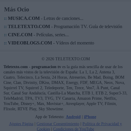
Más Ocio
::
MUSICA.COM
- Letras de canciones...
::
TELETEXTO.COM
- Programación TV. Guía de televisión
::
CINE.COM
- Películas, series...
::
VIDEOBLOGS.COM
- Vídeos del momento
© 2026 TELETEXTO.COM
Teletexto.com - programacion tv
es la guía más sencilla de usar de los
canales más vistos de la televisión de España: La 1, La 2, Antena 3,
Cuatro, Telecinco, La Sexta, 24 Horas, Atreseries, Be Mad, Boing, BOM
Cine, Clan, Divinity, DKiss, DMAX, Energy, FDF, MEGA, Neox, Nova,
Squirrel TV, Squirrel 2, Teledeporte, Ten, Trece, Veo7, À Punt, Canal
Sur, Canal Sur Andalucía, Castilla-La Mancha, ETB 1, ETB 2, Super3-33,
TeleMadrid, TPA, TV3, TVG, TV Canaria, Amazon Prime, Netflix,
YouTube, Disney+, Max, Movistar+, Atresplayer, Apple TV, Filmin,
Flixole, RTVE Play, Sky Showtime.
App de Teletexto:
Android
|
iPhone
Ajustes Página
|
Gestionar Consentimiento
|
Política de Privacidad y
Cookies
|
Condiciones de YouTube