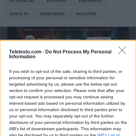
AUDIENCIAS
ESTRENOS
STREAMING
GENTE TV
CONCURSOS
REALITIES
@teletextopuntocom
Ver perfil
Ver perfil
Teletexto.com -
Do Not Process My Personal
Information
If you wish to opt-out of the sale, sharing to third parties, or
processing of your personal or sensitive information for
targeted advertising by us, please use the below opt-out
section to confirm your selection. Please note that after your
opt-out request is processed you may continue seeing
interest-based ads based on personal information utilized by
us or personal information disclosed to third parties prior to
your opt-out. You may separately opt-out of the further
🏆🎬🎾MEJORES Series de DEPORTES
disclosure of your personal information by third parties on the
en Streaming ⚽🍿🏀
IAB’s list of downstream participants. This information may
El deporte no ocurre solo en el campo! ⚽🏈🏀
also be disclosed by us to third parties on the
IAB’s List of