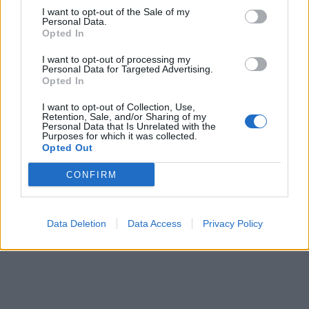
I want to opt-out of the Sale of my
conflictos presentado por la doctora cubana Ana María
Personal Data.
Polo. En cada edición se presentan varios casos entre
Opted In
participantes en litigio, y Ana María intenta resolver la
situación como juez árbitro.
I want to opt-out of processing my
Personal Data for Targeted Advertising.
Opted In
21:05
Atrapadas
Sarah Vercauteren - Mientras la policía investiga el
I want to opt-out of Collection, Use,
espantoso asesinato de una abuela en su propia casa, los
Retention, Sale, and/or Sharing of my
detectives tienen que desentrañar una red de mentiras y
Personal Data that Is Unrelated with the
Purposes for which it was collected.
perversidad.
Opted Out
21:54
Atrapadas
CONFIRM
Cynthia Phillips - Un padre de familia es abatido a tiros
junto a la carretera en un pequeño pueblo de Texas, y los
detectives descubren a un criminal con más de un
Data Deletion
Data Access
Privacy Policy
secreto en su pasado.