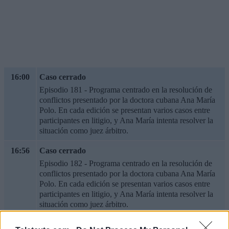
16:00
Caso cerrado
Episodio 181 - Programa centrado en la resolución de
conflictos presentado por la doctora cubana Ana María
Polo. En cada edición se presentan varios casos entre
participantes en litigio, y Ana María intenta resolver la
situación como juez árbitro.
16:56
Caso cerrado
Episodio 182 - Programa centrado en la resolución de
conflictos presentado por la doctora cubana Ana María
Polo. En cada edición se presentan varios casos entre
participantes en litigio, y Ana María intenta resolver la
situación como juez árbitro.
17:51
Caso cerrado