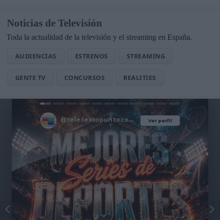
Noticias de Televisión
Toda la actualidad de la televisión y el streaming en España.
AUDIENCIAS
ESTRENOS
STREAMING
GENTE TV
CONCURSOS
REALITIES
@teletextopuntocom
Ver perfil
Ver perfil