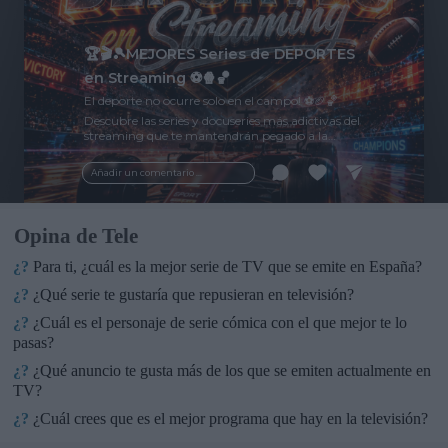
🏆🎬🎾MEJORES Series de DEPORTES
en Streaming ⚽🍿🏀
El deporte no ocurre solo en el campo! ⚽🏈🏀
Descubre las series y docuseries más adictivas del
streaming que te mantendrán pegado a la
pantalla. 💥 De dramas épicos a risas puras. 🏆
¡Guarda esta colección para tu próximo
Añadir un comentario ...
maratón! 🍿🎬🎟️
Opina de Tele
¿?
Para ti, ¿cuál es la mejor serie de TV que se emite en España?
¿?
¿Qué serie te gustaría que repusieran en televisión?
¿?
¿Cuál es el personaje de serie cómica con el que mejor te lo
pasas?
¿?
¿Qué anuncio te gusta más de los que se emiten actualmente en
TV?
¿?
¿Cuál crees que es el mejor programa que hay en la televisión?