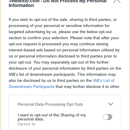
Teletexto.com -
Do Not Process My Personal
Episodio 183 - Programa centrado en la resolución de
Information
conflictos presentado por la doctora cubana Ana María
Polo. En cada edición se presentan varios casos entre
If you wish to opt-out of the sale, sharing to third parties, or
participantes en litigio, y Ana María intenta resolver la
processing of your personal or sensitive information for
situación como juez árbitro.
targeted advertising by us, please use the below opt-out
section to confirm your selection. Please note that after your
18:37
Caso cerrado
opt-out request is processed you may continue seeing
Episodio 184 - Programa centrado en la resolución de
interest-based ads based on personal information utilized by
conflictos presentado por la doctora cubana Ana María
us or personal information disclosed to third parties prior to
Polo. En cada edición se presentan varios casos entre
your opt-out. You may separately opt-out of the further
participantes en litigio, y Ana María intenta resolver la
disclosure of your personal information by third parties on the
situación como juez árbitro.
IAB’s list of downstream participants. This information may
also be disclosed by us to third parties on the
IAB’s List of
19:26
Caso cerrado
Downstream Participants
that may further disclose it to other
Episodio 185 - Programa centrado en la resolución de
third parties.
conflictos presentado por la doctora cubana Ana María
Polo. En cada edición se presentan varios casos entre
Personal Data Processing Opt Outs
participantes en litigio, y Ana María intenta resolver la
situación como juez árbitro.
I want to opt-out of the Sharing of my
personal data.
20:16
Caso cerrado
Opted In
Episodio 186 - Programa centrado en la resolución de