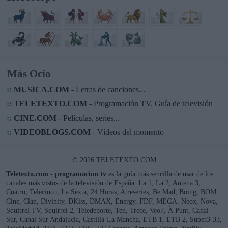
Más Ocio
::
MUSICA.COM
- Letras de canciones...
::
TELETEXTO.COM
- Programación TV. Guía de televisión
::
CINE.COM
- Películas, series...
::
VIDEOBLOGS.COM
- Vídeos del momento
© 2026 TELETEXTO.COM
Teletexto.com - programacion tv
es la guía más sencilla de usar de los
canales más vistos de la televisión de España: La 1, La 2, Antena 3,
Cuatro, Telecinco, La Sexta, 24 Horas, Atreseries, Be Mad, Boing, BOM
Cine, Clan, Divinity, DKiss, DMAX, Energy, FDF, MEGA, Neox, Nova,
Squirrel TV, Squirrel 2, Teledeporte, Ten, Trece, Veo7, À Punt, Canal
Sur, Canal Sur Andalucía, Castilla-La Mancha, ETB 1, ETB 2, Super3-33,