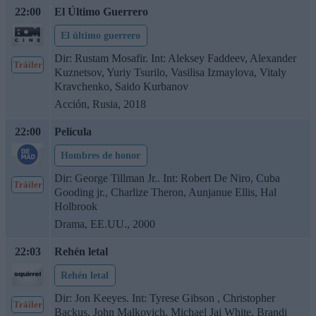
22:00
El Último Guerrero
El último guerrero
Dir: Rustam Mosafir. Int: Aleksey Faddeev, Alexander
Tráiler
Kuznetsov, Yuriy Tsurilo, Vasilisa Izmaylova, Vitaly
Kravchenko, Saido Kurbanov
Acción, Rusia, 2018
22:00
Película
Hombres de honor
Dir: George Tillman Jr.. Int: Robert De Niro, Cuba
Tráiler
Gooding jr., Charlize Theron, Aunjanue Ellis, Hal
Holbrook
Drama, EE.UU., 2000
22:03
Rehén letal
Rehén letal
Dir: Jon Keeyes. Int: Tyrese Gibson , Christopher
Tráiler
Backus, John Malkovich, Michael Jai White, Brandi