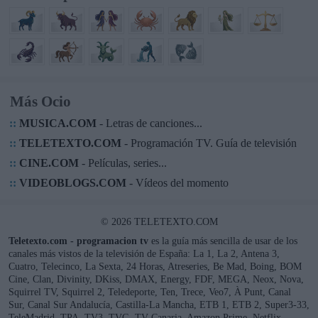
Más Ocio
::
MUSICA.COM
- Letras de canciones...
::
TELETEXTO.COM
- Programación TV. Guía de televisión
::
CINE.COM
- Películas, series...
::
VIDEOBLOGS.COM
- Vídeos del momento
© 2026 TELETEXTO.COM
Teletexto.com - programacion tv
es la guía más sencilla de usar de los
canales más vistos de la televisión de España: La 1, La 2, Antena 3,
Cuatro, Telecinco, La Sexta, 24 Horas, Atreseries, Be Mad, Boing, BOM
Cine, Clan, Divinity, DKiss, DMAX, Energy, FDF, MEGA, Neox, Nova,
Squirrel TV, Squirrel 2, Teledeporte, Ten, Trece, Veo7, À Punt, Canal
Sur, Canal Sur Andalucía, Castilla-La Mancha, ETB 1, ETB 2, Super3-33,
TeleMadrid, TPA, TV3, TVG, TV Canaria, Amazon Prime, Netflix,