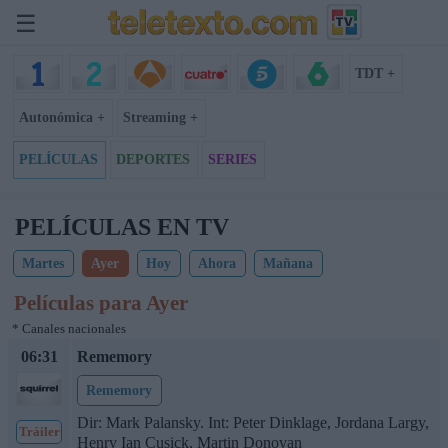
☰
TDT +
Autonómica +
Streaming +
PELÍCULAS
DEPORTES
SERIES
PELÍCULAS EN TV
Martes
Ayer
Hoy
Ahora
Mañana
Películas para Ayer
* Canales nacionales
06:31
Rememory
Rememory
Dir: Mark Palansky. Int: Peter Dinklage, Jordana Largy,
Tráiler
Henry Ian Cusick, Martin Donovan