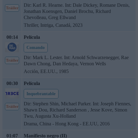
Dir: Karl R. Hearne. Int: Dale Dickey, Romane Denis,
Tráiler
Jonathan Koensgen, Daniel Brochu, Richard
Chevolleau, Greg Ellwand
Thriller, Intriga, Canadá, 2023
00:14
Película
Comando
Dir: Mark L. Lester. Int: Arnold Schwarzenegger, Rae
Tráiler
Dawn Chong, Dan Hedaya, Vernon Wells
Acción, EE.UU., 1985
00:30
Película
Inquebrantable
Dir: Stephen Shin, Michael Parker. Int: Joseph Fiennes,
Tráiler
Shawn Dou, Richard Sanderson , Jesse Kove, Simon
Twu, Augusta Xu-Holland
Drama, China - Hong Kong - EE.UU, 2016
01:07
Manifiesto negro (II)