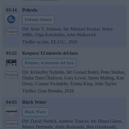
03:14
Película
Elefante blanco
Dir: Jesse V. Johnson. Int: Michael Rooker, Bruce
Tráiler
Willis, Olga Kurylenko, John Malkovich
Thriller acción, EE.UU., 2020
03:22
Keepers: El misterio del faro
Keepers, el misterio del faro
Dir: Kristoffer Nyholm. Int: Gerard Butler, Peter Mullan,
Tráiler
Ólafur Darri Ólafsson, Gary Lewis, Søren Malling, Ken
Drury, Connor Swindells, Emma King, John Taylor
Thriller, Gran Bretaña, 2018
04:03
Black Water
Black Water
Dir: David Nerlich, Andrew Traucki. Int: Diana Glenn,
Tráiler
Maeve Dermody, Andy Rodoreda, Ben Oxenbould,