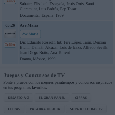
Tráiler
Sabater, Elisabeth Escayola, Jesús Orús, Santi
Claramunt, Luis Padrós, Pep Tosar
Documental, España, 1989
05:26
Ave María
Ave María
Dir: Eduardo Rossoff. Int: Tere López Tarín, Demian
Tráiler
Bichir, Damián Alcázar, Luis de Icaza, Alfredo Sevilla,
Juan Diego Botto, Ana Torrent
Drama, México, 1999
Juegos y Concursos de TV
Ponte a prueba con los mejores pasatiempos y concursos inspirados
en tus programas favoritos.
DESAFÍO A-Z
EL GRAN PANEL
CIFRAS
LETRAS
PALABRA OCULTA
SOPA DE LETRAS TV