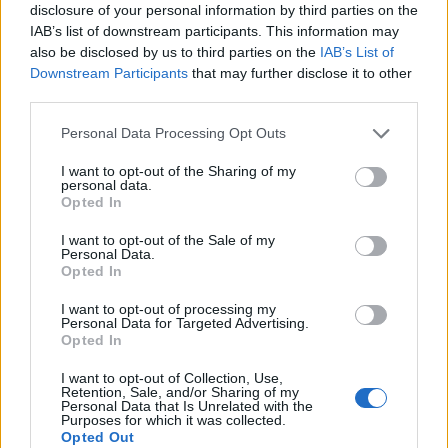
disclosure of your personal information by third parties on the
IAB’s list of downstream participants. This information may
also be disclosed by us to third parties on the
IAB’s List of
Downstream Participants
that may further disclose it to other
third parties.
Personal Data Processing Opt Outs
I want to opt-out of the Sharing of my
personal data.
18:35
Película
Opted In
Tierra de violencia
I want to opt-out of the Sale of my
Personal Data.
Dir: Robert D. Webb. Int: Robert Ryan, Virginia Mayo ,
Tráiler
Opted In
Jeffrey Hunter, Robert Middleton, Walter Brennan,
Arthur O'Connell, Ken Clark , Rodolfo Acosta, George
I want to opt-out of processing my
Mathews
Personal Data for Targeted Advertising.
Opted In
Oeste, EE.UU., 1956
I want to opt-out of Collection, Use,
18:48
Cuando el alba se tiñe de rojo
Retention, Sale, and/or Sharing of my
Personal Data that Is Unrelated with the
Cuando el alba se tiñe de rojo
Purposes for which it was collected.
Opted Out
Dir: James Goldstone. Int: Anthony Franciosa, Michael