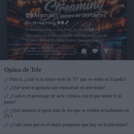
🏆🎬🎾MEJORES Series de DEPORTES
en Streaming ⚽🍿🏀
El deporte no ocurre solo en el campo! ⚽🏈🏀
Descubre las series y docuseries más adictivas del
streaming que te mantendrán pegado a la
pantalla. 💥 De dramas épicos a risas puras. 🏆
¡Guarda esta colección para tu próximo
Añadir un comentario ...
maratón! 🍿🎬🎟️
Opina de Tele
¿?
Para ti, ¿cuál es la mejor serie de TV que se emite en España?
¿?
¿Qué serie te gustaría que repusieran en televisión?
¿?
¿Cuál es el personaje de serie cómica con el que mejor te lo
pasas?
¿?
¿Qué anuncio te gusta más de los que se emiten actualmente en
TV?
¿?
¿Cuál crees que es el mejor programa que hay en la televisión?