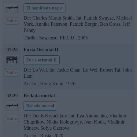
El manifiesto negro
Dir: Charles Martin Smith. Int: Patrick Swayze, Michael
Tráiler
York, Annika Peterson, Patrick Bergin, Ben Cross, Jeff
Fahey
Thriller Suspense, EE.UU., 2005
01:28
Furia Oriental II
Furia oriental II
Dir: Lo Wei. Int: Jackie Chan, Lo Wei, Robert Tai, John
Tráiler
Lam
Acción, Hong Kong, 1976
02:29
Redada mortal
Redada mortal
Dir: Denis Kryuchkov. Int: Ilya Antonenko, Vladimir
Tráiler
Chuprikov, Nikita Kologrivyy, Ivan Kotik, Vladimir
Mineev, Sofya Ozerova
Acción, Rusia, 2020