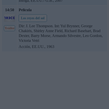
Intriga, EE.UU.- G.B., 2007
14:50
Película
Los reyes del sol
Dir: J. Lee Thompson. Int: Yul Brynner, George
Tráiler
Chakiris, Shirley Anne Field, Richard Basehart, Brad
Dexter, Barry Morse, Armando Silvestre, Leo Gordon,
Victoria Vetri
Acción, EE.UU., 1963