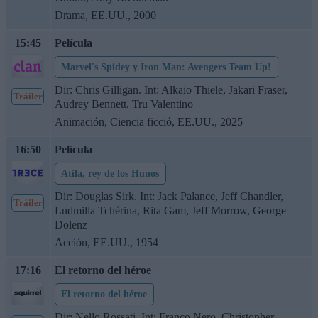
Drama, EE.UU., 2000
15:45
Película
Marvel's Spidey y Iron Man: Avengers Team Up!
Dir: Chris Gilligan. Int: Alkaio Thiele, Jakari Fraser,
Tráiler
Audrey Bennett, Tru Valentino
Animación, Ciencia ficció, EE.UU., 2025
16:50
Película
Atila, rey de los Hunos
Dir: Douglas Sirk. Int: Jack Palance, Jeff Chandler,
Tráiler
Ludmilla Tchérina, Rita Gam, Jeff Morrow, George
Dolenz
Acción, EE.UU., 1954
17:16
El retorno del héroe
El retorno del héroe
Dir: Nello Rossati. Int: Franco Nero, Christopher