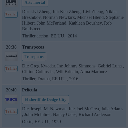
Arte mortal
Dir: Livi Zheng. Int: Ken Zheng, Livi Zheng, Nikita
Tráiler
Breznikov, Norman Newkirk, Michael Blend, Stephanie
Hilbert, John McFarland, Kathleen Boushey, Rob
Bradstreet
Thriller acción, EE.UU., 2014
20:38
Transpecos
Transpecos
Dir: Greg Kwedar. Int: Johnny Simmons, Gabriel Luna ,
Tráiler
Clifton Collins Jr., Will Brittain, Alma Martínez
Thriller, Drama, EE.UU., 2016
20:40
Película
El sheriff de Dodge City
Dir: Joseph M. Newman. Int: Joel McCrea, Julie Adams
Tráiler
, John McIntire , Nancy Gates, Richard Anderson
Oeste, EE.UU., 1959