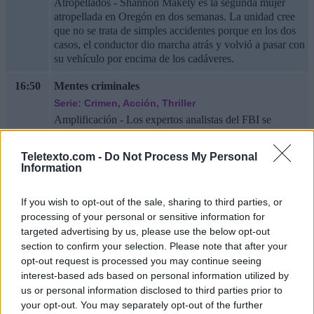
Atropellados - Shannon Makely es la segunda mujer
atropellada en Oregón en dos semanas. La unidad cree
que no se trata de simples accidentes porque en los dos
casos, el conductor dio marcha atrás y volvió a pasar con
su vehículo por encima de los cadáveres.
16:50
Mentes criminales
Serie: Crimen, Acción, Thriller
Amplificación - Los expertos analistas del FBI se
enfrentan a una guerra química cuando un sujeto libera
un virus mortal en el aire en Annapolis.
Teletexto.com -
Do Not Process My Personal
Information
17:40
The Rookie
Serie: Drama, Crimen
If you wish to opt-out of the sale, sharing to third parties, or
Fuego cruzado - Nolan y Juarez son testigos de un
processing of your personal or sensitive information for
tiroteo, y Lopez y Harper solicitan la ayuda de Lucy
targeted advertising by us, please use the below opt-out
para investigar un asesinato relacionado con una banda.
section to confirm your selection. Please note that after your
opt-out request is processed you may continue seeing
18:35
The Rookie
interest-based ads based on personal information utilized by
Serie: Drama, Crimen
us or personal information disclosed to third parties prior to
El collar - Los agentes John Nolan y Celina Juarez
your opt-out. You may separately opt-out of the further
trabajan contrarreloj para intentar detener una inminente