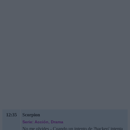
12:35
Scorpion
Serie: Acción, Drama
No me olvides - Cuando un intento de ?hackeo' intenta