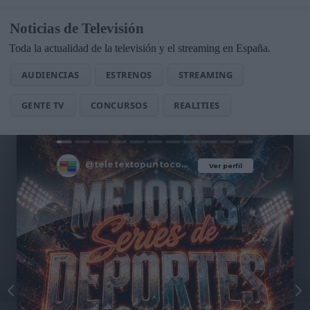
Noticias de Televisión
Toda la actualidad de la televisión y el streaming en España.
AUDIENCIAS
ESTRENOS
STREAMING
GENTE TV
CONCURSOS
REALITIES
@teletextopuntocom
Ver perfil
Ver perfil