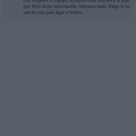
Los Ángeles, el equipo Scorpion debe descubrir al topo
que filtró dicha información. Mientras tanto, Paige le da
una lección para ligar a Walter.