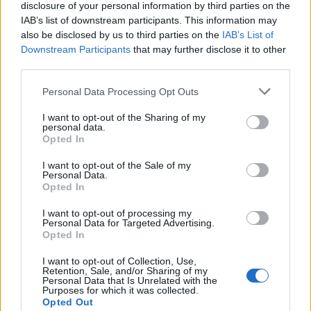
disclosure of your personal information by third parties on the
explosión.
IAB’s list of downstream participants. This information may
also be disclosed by us to third parties on the
IAB’s List of
19:20
The Rookie
Downstream Participants
that may further disclose it to other
Serie: Drama, Crimen
third parties.
Retractarse - La muerte de un sospechoso bajo custodia
policial acarrea consecuencias para Juárez. Grey visita a
Personal Data Processing Opt Outs
su hija en Nueva York y la experiencia resulta de todo
menos relajante.
I want to opt-out of the Sharing of my
personal data.
Opted In
20:10
The Rookie
Serie: Drama, Crimen
I want to opt-out of the Sale of my
La lista - Cuando Nyla y James se ven envueltos en el
Personal Data.
Opted In
atraco a un banco, el equipo inicia una persecución por
toda la ciudad. Tim y Lucy tienen su primera cita.
I want to opt-out of processing my
Personal Data for Targeted Advertising.
20:55
The Rookie
Opted In
Serie: Drama, Crimen
I want to opt-out of Collection, Use,
Los desnudos y los muertos - Durante la búsqueda de un
Retention, Sale, and/or Sharing of my
chico desaparecido, la brigada termina en medio de una
Personal Data that Is Unrelated with the
guerra muy peligrosa entre dos bandas rivales de
Purposes for which it was collected.
Opted Out
narcotraficantes.