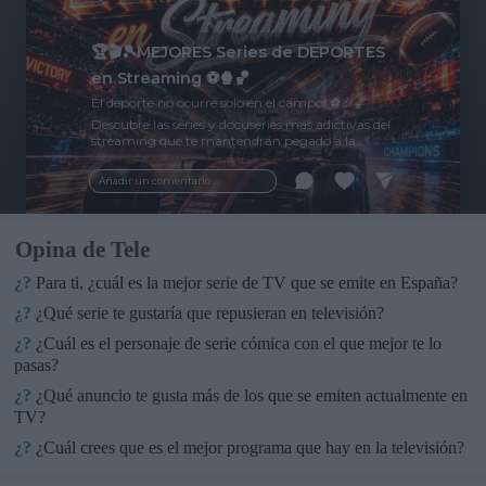
🏆🎬🎾MEJORES Series de DEPORTES
en Streaming ⚽🍿🏀
El deporte no ocurre solo en el campo! ⚽🏈🏀
Descubre las series y docuseries más adictivas del
streaming que te mantendrán pegado a la
pantalla. 💥 De dramas épicos a risas puras. 🏆
¡Guarda esta colección para tu próximo
Añadir un comentario ...
maratón! 🍿🎬🎟️
Opina de Tele
¿?
Para ti, ¿cuál es la mejor serie de TV que se emite en España?
¿?
¿Qué serie te gustaría que repusieran en televisión?
¿?
¿Cuál es el personaje de serie cómica con el que mejor te lo
pasas?
¿?
¿Qué anuncio te gusta más de los que se emiten actualmente en
TV?
¿?
¿Cuál crees que es el mejor programa que hay en la televisión?