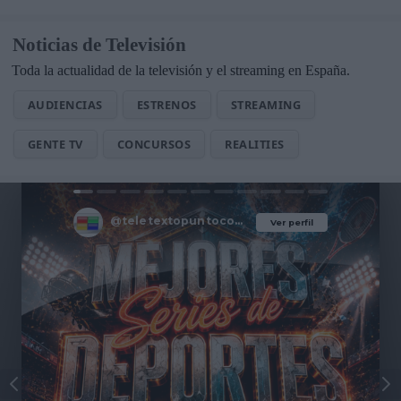
Noticias de Televisión
Toda la actualidad de la televisión y el streaming en España.
AUDIENCIAS
ESTRENOS
STREAMING
GENTE TV
CONCURSOS
REALITIES
@teletextopuntocom
Ver perfil
Ver perfil