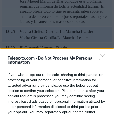
Jose Miguel Martín de Blas conduce este programa
semanal que informa de toda la actualidad taurina. El
espacio ofrece todo lo que se necesita saber sobre el
mundo del toreo con los mejores reportajes, las mejores
faenas y las anécdotas más desconocidas.
13:25
Vuelta Ciclista Castilla-La Mancha Leader
Vuelta Ciclista Castilla-La Mancha Leader
13:30
El Cuentakilómetros Diario
Conoce tu tierra, conoce a tu gente y las propuestas
Teletexto.com -
Do Not Process My Personal
turísticas y gastronómicas que ofrece la región en
Information
compañía de Mariló Leal y Lucía Escribano.
14:00
Castilla-La Mancha fin de semana 1
If you wish to opt-out of the sale, sharing to third parties, or
processing of your personal or sensitive information for
Edición de fin de semana de los informativos de Castilla-
targeted advertising by us, please use the below opt-out
La Mancha Televisión. Esther Coca acerca la actualidad
section to confirm your selection. Please note that after your
más relevante de la jornada, prestando un especial
interés a las noticias de la comunidad.
opt-out request is processed you may continue seeing
interest-based ads based on personal information utilized by
14:45
La Cancha
us or personal information disclosed to third parties prior to
your opt-out. You may separately opt-out of the further
Toda la actualidad deportiva de la mano de David