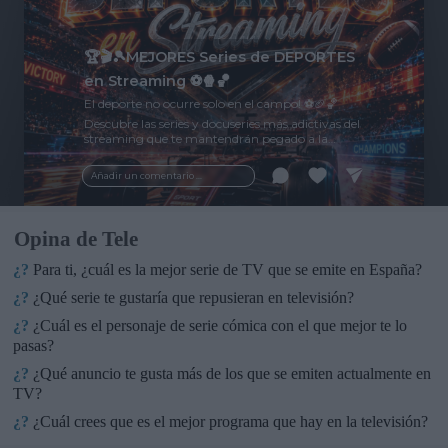
🏆🎬🎾MEJORES Series de DEPORTES
en Streaming ⚽🍿🏀
El deporte no ocurre solo en el campo! ⚽🏈🏀
Descubre las series y docuseries más adictivas del
streaming que te mantendrán pegado a la
pantalla. 💥 De dramas épicos a risas puras. 🏆
¡Guarda esta colección para tu próximo
Añadir un comentario ...
maratón! 🍿🎬🎟️
Opina de Tele
¿?
Para ti, ¿cuál es la mejor serie de TV que se emite en España?
¿?
¿Qué serie te gustaría que repusieran en televisión?
¿?
¿Cuál es el personaje de serie cómica con el que mejor te lo
pasas?
¿?
¿Qué anuncio te gusta más de los que se emiten actualmente en
TV?
¿?
¿Cuál crees que es el mejor programa que hay en la televisión?