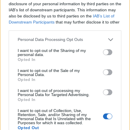
Vidales y Álvaro Seguí. Tras el informativo, este espacio
disclosure of your personal information by third parties on the
muestra las imágenes de todos los encuentros, los goles
IAB’s list of downstream participants. This information may
y las polémicas de todos los equipos regionales y
also be disclosed by us to third parties on the
IAB’s List of
nacionales.
Downstream Participants
that may further disclose it to other
third parties.
14:55
El tiempo
Espacio informativo sobre la previsión meteorológica de
Personal Data Processing Opt Outs
Castilla-La Mancha.
I want to opt-out of the Sharing of my
personal data.
15:00
En profundidad
Opted In
Espacio que emite reportajes sobre temas de actualidad.
Pepa Izquierdo está al frente de un programa que a
I want to opt-out of the Sale of my
Personal Data.
través de sus imágenes ayuda al espectador a entender
Opted In
algunos temas de interés y conocer otras culturas.
I want to opt-out of processing my
Personal Data for Targeted Advertising.
Opted In
I want to opt-out of Collection, Use,
Retention, Sale, and/or Sharing of my
Personal Data that Is Unrelated with the
Purposes for which it was collected.
Opted Out