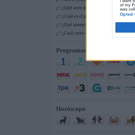
I want t
of my P
¿?
¿Qué serie te gustaría que repusieran e
was col
Opted 
¿?
¿Cuál es el personaje de serie cómica c
¿?
¿Qué anuncio te gusta más de los que
¿?
¿Cuál crees que es el mejor programa q
Programación de Televisión
Horóscopo