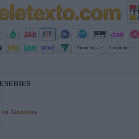
Autonómica +
Streaming +
ESERIES
s
en Atreseries
.