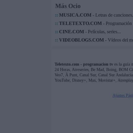
Más Ocio
::
MUSICA.COM
- Letras de canciones.
::
TELETEXTO.COM
- Programación 
::
CINE.COM
- Películas, series...
::
VIDEOBLOGS.COM
- Vídeos del 
Teletexto.com - programacion tv
es la guía 
24 Horas, Atreseries, Be Mad, Boing, BOM Ci
Veo7, À Punt, Canal Sur, Canal Sur Andaluc
YouTube, Disney+, Max, Movistar+, Atresplay
Ajustes Pág