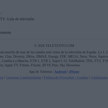
..
TV. Guía de televisión
momento
© 2026 TELETEXTO.COM
más sencilla de usar de los canales más vistos de la televisión de España: La 1,
ne, Clan, Divinity, DKiss, DMAX, Energy, FDF, MEGA, Neox, Nova, Squirrel 
ía, Castilla-La Mancha, ETB 1, ETB 2, Super3-33, TeleMadrid, TPA, TV3, TV
er, Apple TV, Filmin, Flixole, RTVE Play, Sky Showtime.
App de Teletexto:
Android
|
iPhone
ina
|
Gestionar Consentimiento
|
Política de Privacidad y Cookies
|
Condiciones