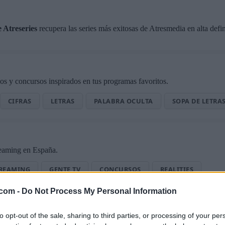
 Atreseries
recupera las series más exitosas de Atresmedia en alta defi
os y concursos inspirados en tus programas favoritos.
CIFRAS
LETRAS
PALABRA OCULTA
SOPA DE LETRAS
treaming en España.
REAMING
GENTE TV
CONCURSOS
REALITIES
.com -
Do Not Process My Personal Information
@teletextopuntocom
Ver perfil
Ver perfil
to opt-out of the sale, sharing to third parties, or processing of your per