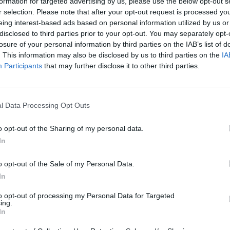
formation for targeted advertising by us, please use the below opt-out s
r selection. Please note that after your opt-out request is processed y
eing interest-based ads based on personal information utilized by us or
disclosed to third parties prior to your opt-out. You may separately opt-
losure of your personal information by third parties on the IAB’s list of
. This information may also be disclosed by us to third parties on the
IA
Participants
that may further disclose it to other third parties.
l Data Processing Opt Outs
🏆🎬🎾MEJORES Series de DEPORTES
o opt-out of the Sharing of my personal data.
en Streaming ⚽🍿🏀
In
El deporte no ocurre solo en el campo! ⚽🏈🏀
Descubre las series y docuseries más adictivas del
streaming que te mantendrán pegado a la
o opt-out of the Sale of my Personal Data.
pantalla. 💥 De dramas épicos a risas puras. 🏆
In
¡Guarda esta colección para tu próximo
Añadir un comentario ...
maratón! 🍿🎬🎟️
to opt-out of processing my Personal Data for Targeted
ing.
In
 que se emite en España?