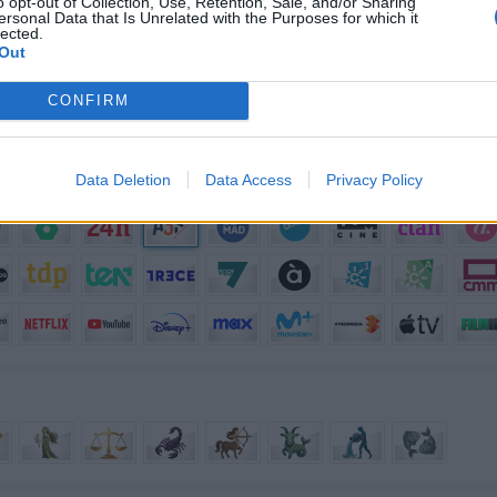
o opt-out of Collection, Use, Retention, Sale, and/or Sharing
ersonal Data that Is Unrelated with the Purposes for which it
n televisión?
lected.
Out
on el que mejor te lo pasas?
 se emiten actualmente en TV?
CONFIRM
ue hay en la televisión?
Data Deletion
Data Access
Privacy Policy