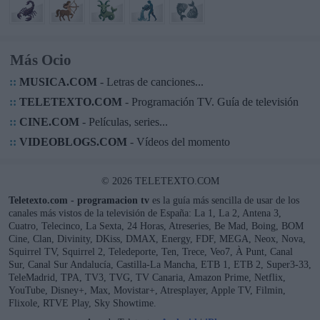
Más Ocio
::
MUSICA.COM
- Letras de canciones...
::
TELETEXTO.COM
- Programación TV. Guía de televisión
::
CINE.COM
- Películas, series...
::
VIDEOBLOGS.COM
- Vídeos del momento
© 2026 TELETEXTO.COM
Teletexto.com - programacion tv
es la guía más sencilla de usar de los
canales más vistos de la televisión de España: La 1, La 2, Antena 3,
Cuatro, Telecinco, La Sexta, 24 Horas, Atreseries, Be Mad, Boing, BOM
Cine, Clan, Divinity, DKiss, DMAX, Energy, FDF, MEGA, Neox, Nova,
Squirrel TV, Squirrel 2, Teledeporte, Ten, Trece, Veo7, À Punt, Canal
Sur, Canal Sur Andalucía, Castilla-La Mancha, ETB 1, ETB 2, Super3-33,
TeleMadrid, TPA, TV3, TVG, TV Canaria, Amazon Prime, Netflix,
YouTube, Disney+, Max, Movistar+, Atresplayer, Apple TV, Filmin,
Flixole, RTVE Play, Sky Showtime.