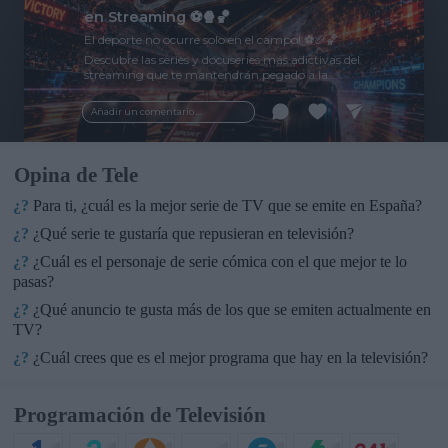
en Streaming ⚽🍿🏀
El deporte no ocurre solo en el campo! ⚽🏈🏀
Descubre las series y docuseries más adictivas del
streaming que te mantendrán pegado a la
pantalla. 💥 De dramas épicos a risas puras. 🏆
¡Guarda esta colección para tu próximo
Añadir un comentario ...
maratón! 🍿🎬🎟️
Opina de Tele
¿?
Para ti, ¿cuál es la mejor serie de TV que se emite en España?
¿?
¿Qué serie te gustaría que repusieran en televisión?
¿?
¿Cuál es el personaje de serie cómica con el que mejor te lo
pasas?
¿?
¿Qué anuncio te gusta más de los que se emiten actualmente en
TV?
¿?
¿Cuál crees que es el mejor programa que hay en la televisión?
Programación de Televisión