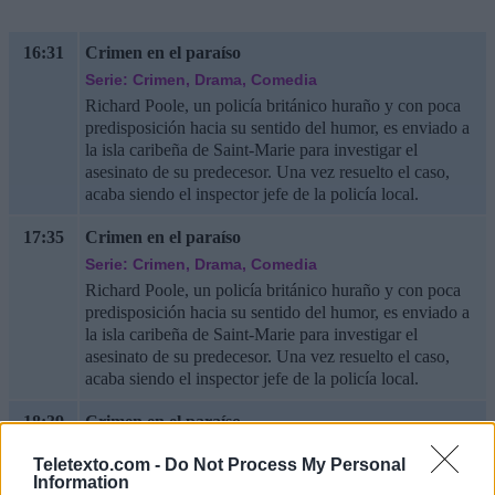
16:31
Crimen en el paraíso
Serie: Crimen, Drama, Comedia
Richard Poole, un policía británico huraño y con poca
predisposición hacia su sentido del humor, es enviado a
la isla caribeña de Saint-Marie para investigar el
asesinato de su predecesor. Una vez resuelto el caso,
acaba siendo el inspector jefe de la policía local.
17:35
Crimen en el paraíso
Serie: Crimen, Drama, Comedia
Richard Poole, un policía británico huraño y con poca
predisposición hacia su sentido del humor, es enviado a
la isla caribeña de Saint-Marie para investigar el
asesinato de su predecesor. Una vez resuelto el caso,
acaba siendo el inspector jefe de la policía local.
18:39
Crimen en el paraíso
Serie: Crimen, Drama, Comedia
Teletexto.com -
Do Not Process My Personal
Richard Poole, un policía británico huraño y con poca
Information