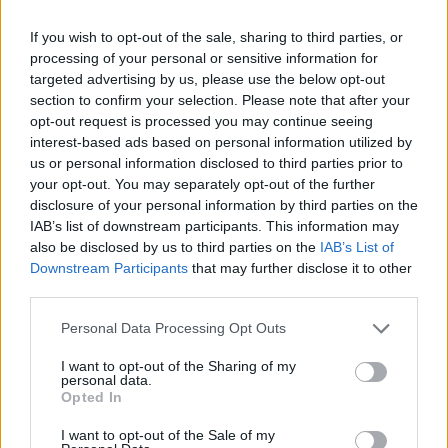
predisposición hacia su sentido del humor, es enviado a
la isla caribeña de Saint-Marie para investigar el
If you wish to opt-out of the sale, sharing to third parties, or
asesinato de su predecesor. Una vez resuelto el caso,
processing of your personal or sensitive information for
acaba siendo el inspector jefe de la policía local.
targeted advertising by us, please use the below opt-out
section to confirm your selection. Please note that after your
19:42
Crimen en el paraíso
opt-out request is processed you may continue seeing
Serie: Crimen, Drama, Comedia
interest-based ads based on personal information utilized by
Richard Poole, un policía británico huraño y con poca
us or personal information disclosed to third parties prior to
predisposición hacia su sentido del humor, es enviado a
your opt-out. You may separately opt-out of the further
la isla caribeña de Saint-Marie para investigar el
disclosure of your personal information by third parties on the
asesinato de su predecesor. Una vez resuelto el caso,
IAB’s list of downstream participants. This information may
acaba siendo el inspector jefe de la policía local.
also be disclosed by us to third parties on the
IAB’s List of
Downstream Participants
that may further disclose it to other
third parties.
Personal Data Processing Opt Outs
I want to opt-out of the Sharing of my
personal data.
Opted In
I want to opt-out of the Sale of my