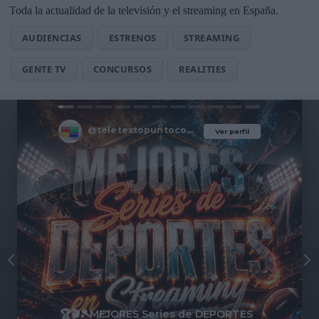
Toda la actualidad de la televisión y el streaming en España.
AUDIENCIAS
ESTRENOS
STREAMING
GENTE TV
CONCURSOS
REALITIES
@teletextopuntocom
Ver perfil
Ver perfil
🏆🎬🎾MEJORES Series de DEPORTES