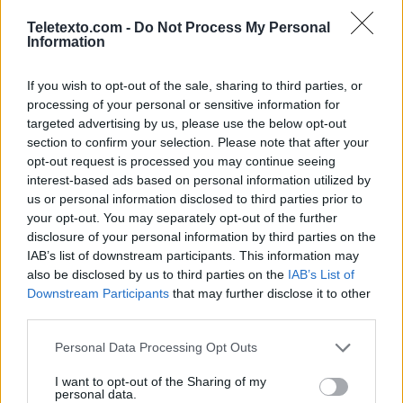
Thriller suspense, EE.UU., 2021
Teletexto.com -
Do Not Process My Personal
Information
21:00
Noticias Fin de semana
Matías Prats y Mónica Carrillo te acercan a la actualidad
If you wish to opt-out of the sale, sharing to third parties, or
del fin de semana.
processing of your personal or sensitive information for
targeted advertising by us, please use the below opt-out
21:45
Deportes fin de semana
section to confirm your selection. Please note that after your
Edición de fin de semana de la información deportiva de
opt-out request is processed you may continue seeing
la mano de Alba Dueñas, Angie Rigueiro y Rocío
interest-based ads based on personal information utilized by
Martínez . Un repaso de lo más importante acontecido
us or personal information disclosed to third parties prior to
en el mundo del deporte con especial atención en las
your opt-out. You may separately opt-out of the further
competiciones nacionales.
disclosure of your personal information by third parties on the
Empezó hace poco
IAB’s list of downstream participants. This information may
also be disclosed by us to third parties on the
IAB’s List of
Downstream Participants
that may further disclose it to other
third parties.
Personal Data Processing Opt Outs
I want to opt-out of the Sharing of my
personal data.