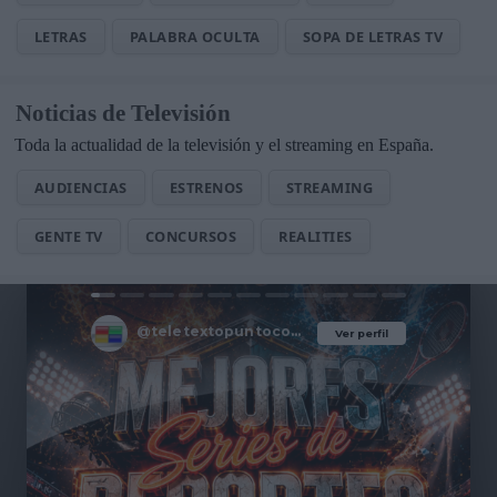
LETRAS
PALABRA OCULTA
SOPA DE LETRAS TV
Noticias de Televisión
Toda la actualidad de la televisión y el streaming en España.
AUDIENCIAS
ESTRENOS
STREAMING
GENTE TV
CONCURSOS
REALITIES
@teletextopuntocom
Ver perfil
Ver perfil