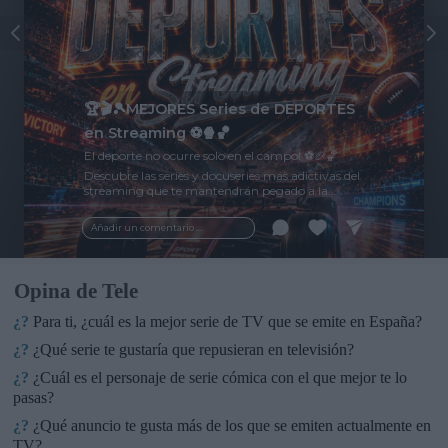
🏆🎬🎾MEJORES Series de DEPORTES
en Streaming ⚽🍿🏀
El deporte no ocurre solo en el campo! ⚽🏈🏀
Descubre las series y docuseries más adictivas del
streaming que te mantendrán pegado a la
pantalla. 💥 De dramas épicos a risas puras. 🏆
¡Guarda esta colección para tu próximo
Añadir un comentario ...
maratón! 🍿🎬🎟️
Opina de Tele
¿?
Para ti, ¿cuál es la mejor serie de TV que se emite en España?
¿?
¿Qué serie te gustaría que repusieran en televisión?
¿?
¿Cuál es el personaje de serie cómica con el que mejor te lo
pasas?
¿?
¿Qué anuncio te gusta más de los que se emiten actualmente en
TV?