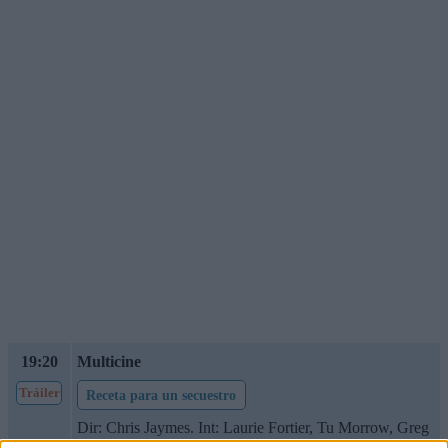
19:20
Multicine
Tráiler
Receta para un secuestro
Dir: Chris Jaymes. Int: Laurie Fortier, Tu Morrow, Greg
Winter, Jesse Kove, Mariah Wesley