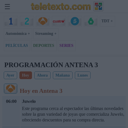
☰
TDT +
Autonómica +
Streaming +
PELÍCULAS
DEPORTES
SERIES
PROGRAMACIÓN ANTENA 3
Ayer
Hoy
Ahora
Mañana
Lunes
Hoy en Antena 3
06:00
Juwelo
Este programa cerca al espectador las últimas novedades
sobre la gran variedad de joyas que comercializa Juwelo,
ofreciendo descuentos para su compra directa.