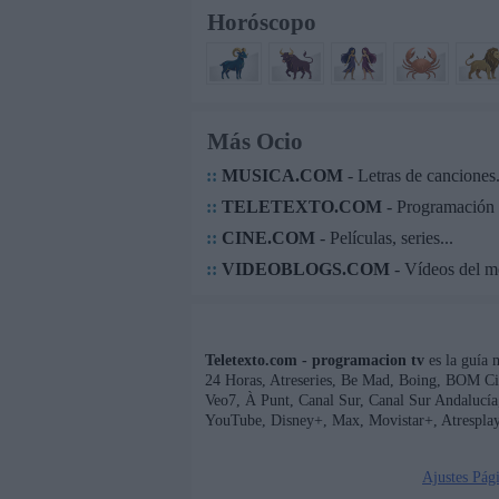
Horóscopo
Más Ocio
::
MUSICA.COM
- Letras de canciones.
::
TELETEXTO.COM
- Programación 
::
CINE.COM
- Películas, series...
::
VIDEOBLOGS.COM
- Vídeos del 
Teletexto.com - programacion tv
es la guía 
24 Horas, Atreseries, Be Mad, Boing, BOM Ci
Veo7, À Punt, Canal Sur, Canal Sur Andaluc
YouTube, Disney+, Max, Movistar+, Atresplay
Ajustes Pág