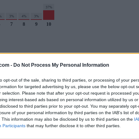
37%
%
3%
4%
3%
6
7
8
9
10
.com -
Do Not Process My Personal Information
to opt-out of the sale, sharing to third parties, or processing of your per
os y concursos inspirados en tus programas favoritos.
formation for targeted advertising by us, please use the below opt-out s
r selection. Please note that after your opt-out request is processed y
CIFRAS
LETRAS
PALABRA OCULTA
SOPA DE LETRAS
eing interest-based ads based on personal information utilized by us or
disclosed to third parties prior to your opt-out. You may separately opt-
losure of your personal information by third parties on the IAB’s list of
. This information may also be disclosed by us to third parties on the
IA
treaming en España.
Participants
that may further disclose it to other third parties.
REAMING
GENTE TV
CONCURSOS
REALITIES