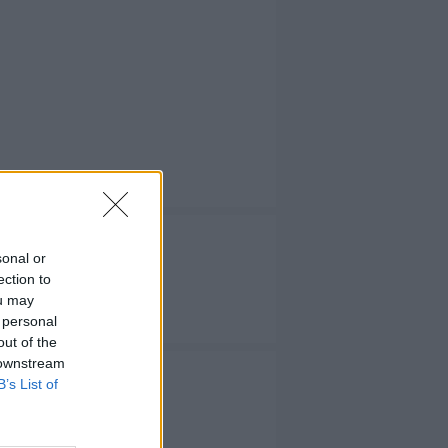
sonal or
ection to
ou may
 TV
 personal
out of the
 downstream
B’s List of