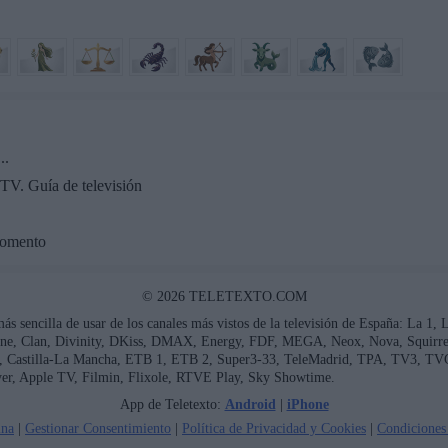
..
TV. Guía de televisión
momento
© 2026 TELETEXTO.COM
más sencilla de usar de los canales más vistos de la televisión de España: La 1,
ne, Clan, Divinity, DKiss, DMAX, Energy, FDF, MEGA, Neox, Nova, Squirrel 
ía, Castilla-La Mancha, ETB 1, ETB 2, Super3-33, TeleMadrid, TPA, TV3, TV
er, Apple TV, Filmin, Flixole, RTVE Play, Sky Showtime.
App de Teletexto:
Android
|
iPhone
ina
|
Gestionar Consentimiento
|
Política de Privacidad y Cookies
|
Condiciones