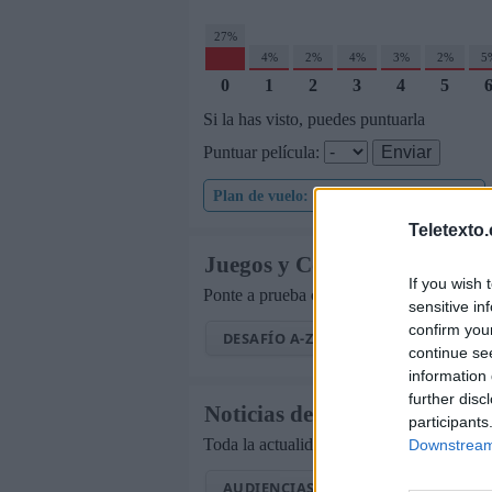
27%
4%
2%
4%
3%
2%
5
0
1
2
3
4
5
Si la has visto, puedes puntuarla
Puntuar película:
Plan de vuelo: Secuestrado en cine.com
Teletexto
Juegos y Concursos de TV
If you wish 
Ponte a prueba con los mejores pasatiemp
sensitive in
confirm you
DESAFÍO A-Z
EL GRAN PANEL
continue se
information 
further disc
Noticias de Televisión
participants
Toda la actualidad de la televisión y el s
Downstream 
AUDIENCIAS
ESTRENOS
ST