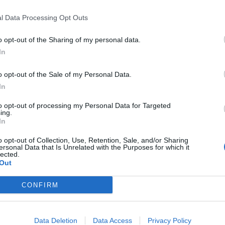
l Data Processing Opt Outs
o opt-out of the Sharing of my personal data.
@teletextopuntocom
Ver perfil
Ver perfil
In
o opt-out of the Sale of my Personal Data.
In
to opt-out of processing my Personal Data for Targeted
ing.
In
o opt-out of Collection, Use, Retention, Sale, and/or Sharing
ersonal Data that Is Unrelated with the Purposes for which it
lected.
Out
🏆🎬🎾MEJORES Series de DEPORTES
en Streaming ⚽🍿🏀
CONFIRM
El deporte no ocurre solo en el campo! ⚽🏈🏀
Descubre las series y docuseries más adictivas del
streaming que te mantendrán pegado a la
pantalla. 💥 De dramas épicos a risas puras. 🏆
Data Deletion
Data Access
Privacy Policy