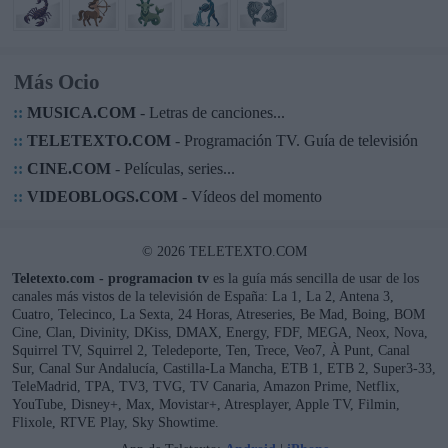
Más Ocio
::
MUSICA.COM
- Letras de canciones...
::
TELETEXTO.COM
- Programación TV. Guía de televisión
::
CINE.COM
- Películas, series...
::
VIDEOBLOGS.COM
- Vídeos del momento
© 2026 TELETEXTO.COM
Teletexto.com - programacion tv
es la guía más sencilla de usar de los
canales más vistos de la televisión de España: La 1, La 2, Antena 3,
Cuatro, Telecinco, La Sexta, 24 Horas, Atreseries, Be Mad, Boing, BOM
Cine, Clan, Divinity, DKiss, DMAX, Energy, FDF, MEGA, Neox, Nova,
Squirrel TV, Squirrel 2, Teledeporte, Ten, Trece, Veo7, À Punt, Canal
Sur, Canal Sur Andalucía, Castilla-La Mancha, ETB 1, ETB 2, Super3-33,
TeleMadrid, TPA, TV3, TVG, TV Canaria, Amazon Prime, Netflix,
YouTube, Disney+, Max, Movistar+, Atresplayer, Apple TV, Filmin,
Flixole, RTVE Play, Sky Showtime.