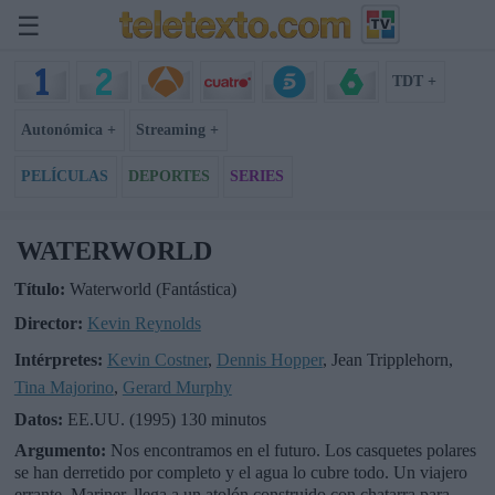
☰
TDT +
Autonómica +
Streaming +
PELÍCULAS
DEPORTES
SERIES
WATERWORLD
Título:
Waterworld (Fantástica)
Director:
Kevin Reynolds
Intérpretes:
Kevin Costner
,
Dennis Hopper
, Jean Tripplehorn,
Tina Majorino
,
Gerard Murphy
Datos:
EE.UU. (1995) 130 minutos
Argumento:
Nos encontramos en el futuro. Los casquetes polares
se han derretido por completo y el agua lo cubre todo. Un viajero
errante, Mariner, llega a un atolón construido con chatarra para