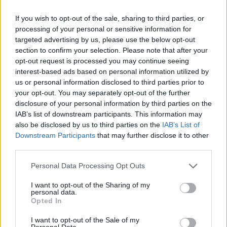
Toda la actualidad de la televisión y el streaming en España.
If you wish to opt-out of the sale, sharing to third parties, or
AUDIENCIAS
ESTRENOS
STREAMING
processing of your personal or sensitive information for
targeted advertising by us, please use the below opt-out
GENTE TV
CONCURSOS
REALITIES
section to confirm your selection. Please note that after your
opt-out request is processed you may continue seeing
interest-based ads based on personal information utilized by
us or personal information disclosed to third parties prior to
@teletextopuntocom
your opt-out. You may separately opt-out of the further
Ver perfil
Ver perfil
disclosure of your personal information by third parties on the
IAB’s list of downstream participants. This information may
also be disclosed by us to third parties on the
IAB’s List of
Downstream Participants
that may further disclose it to other
third parties.
Personal Data Processing Opt Outs
I want to opt-out of the Sharing of my
personal data.
Opted In
I want to opt-out of the Sale of my
🏆🎬🎾MEJORES Series de DEPORTES
Personal Data.