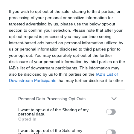
Toda la actualidad de la televisión y el streaming en España.
If you wish to opt-out of the sale, sharing to third parties, or
AUDIENCIAS
ESTRENOS
STREAMING
processing of your personal or sensitive information for
targeted advertising by us, please use the below opt-out
GENTE TV
CONCURSOS
REALITIES
section to confirm your selection. Please note that after your
opt-out request is processed you may continue seeing
interest-based ads based on personal information utilized by
us or personal information disclosed to third parties prior to
your opt-out. You may separately opt-out of the further
@teletextopuntocom
Ver perfil
Ver perfil
disclosure of your personal information by third parties on the
IAB’s list of downstream participants. This information may
also be disclosed by us to third parties on the
IAB’s List of
Downstream Participants
that may further disclose it to other
third parties.
Personal Data Processing Opt Outs
I want to opt-out of the Sharing of my
personal data.
Opted In
I want to opt-out of the Sale of my
🏆🎬🎾MEJORES Series de DEPORTES