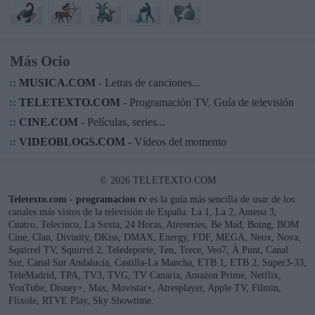
Más Ocio
::
MUSICA.COM
- Letras de canciones...
::
TELETEXTO.COM
- Programación TV. Guía de televisión
::
CINE.COM
- Películas, series...
::
VIDEOBLOGS.COM
- Vídeos del momento
© 2026 TELETEXTO.COM
Teletexto.com - programacion tv
es la guía más sencilla de usar de los
canales más vistos de la televisión de España: La 1, La 2, Antena 3,
Cuatro, Telecinco, La Sexta, 24 Horas, Atreseries, Be Mad, Boing, BOM
Cine, Clan, Divinity, DKiss, DMAX, Energy, FDF, MEGA, Neox, Nova,
Squirrel TV, Squirrel 2, Teledeporte, Ten, Trece, Veo7, À Punt, Canal
Sur, Canal Sur Andalucía, Castilla-La Mancha, ETB 1, ETB 2, Super3-33,
TeleMadrid, TPA, TV3, TVG, TV Canaria, Amazon Prime, Netflix,
YouTube, Disney+, Max, Movistar+, Atresplayer, Apple TV, Filmin,
Flixole, RTVE Play, Sky Showtime.