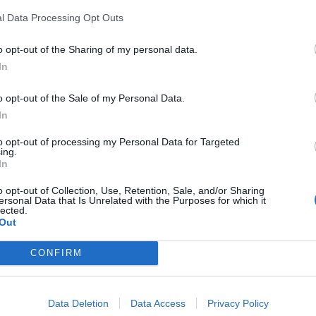
l Data Processing Opt Outs
@teletextopuntocom
Ver perfil
Ver perfil
o opt-out of the Sharing of my personal data.
In
o opt-out of the Sale of my Personal Data.
In
to opt-out of processing my Personal Data for Targeted
ing.
In
o opt-out of Collection, Use, Retention, Sale, and/or Sharing
ersonal Data that Is Unrelated with the Purposes for which it
lected.
Out
🏆🎬🎾MEJORES Series de DEPORTES
en Streaming ⚽🍿🏀
CONFIRM
El deporte no ocurre solo en el campo! ⚽🏈🏀
Descubre las series y docuseries más adictivas del
streaming que te mantendrán pegado a la
pantalla. 💥 De dramas épicos a risas puras. 🏆
Data Deletion
Data Access
Privacy Policy
¡Guarda esta colección para tu próximo
Añadir un comentario ...