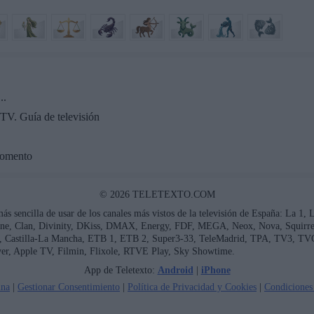
..
TV. Guía de televisión
momento
© 2026 TELETEXTO.COM
más sencilla de usar de los canales más vistos de la televisión de España: La 1,
ne, Clan, Divinity, DKiss, DMAX, Energy, FDF, MEGA, Neox, Nova, Squirrel 
ía, Castilla-La Mancha, ETB 1, ETB 2, Super3-33, TeleMadrid, TPA, TV3, TV
er, Apple TV, Filmin, Flixole, RTVE Play, Sky Showtime.
App de Teletexto:
Android
|
iPhone
ina
|
Gestionar Consentimiento
|
Política de Privacidad y Cookies
|
Condiciones