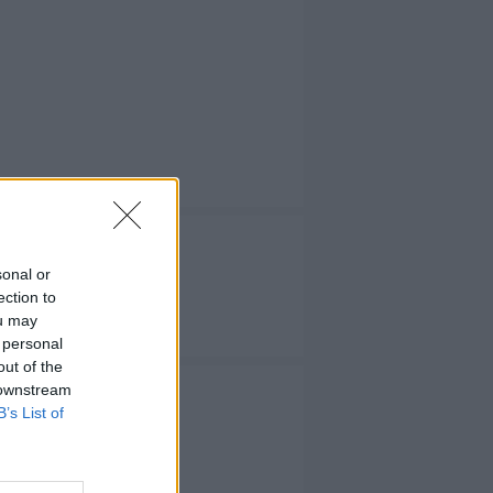
sonal or
ection to
 TV
ou may
 personal
out of the
 downstream
B’s List of