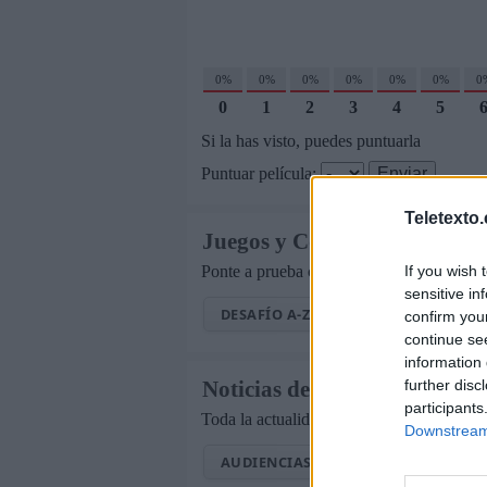
0%
0%
0%
0%
0%
0%
0
0
1
2
3
4
5
Si la has visto, puedes puntuarla
Puntuar película:
Teletexto
Juegos y Concursos de TV
If you wish 
Ponte a prueba con los mejores pasatiemp
sensitive in
DESAFÍO A-Z
EL GRAN PANEL
confirm you
continue se
information 
further disc
Noticias de Televisión
participants
Toda la actualidad de la televisión y el s
Downstream 
AUDIENCIAS
ESTRENOS
ST