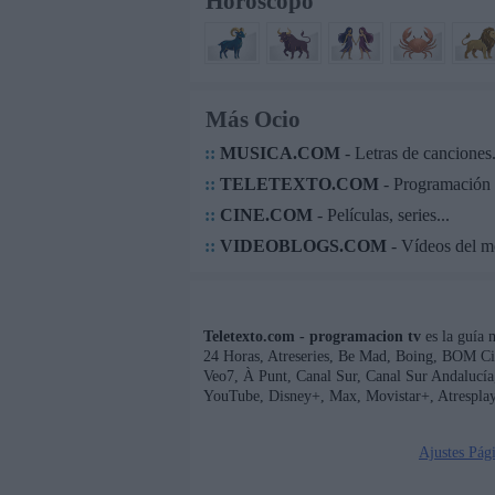
Horóscopo
Más Ocio
::
MUSICA.COM
- Letras de canciones.
::
TELETEXTO.COM
- Programación 
::
CINE.COM
- Películas, series...
::
VIDEOBLOGS.COM
- Vídeos del 
Teletexto.com - programacion tv
es la guía 
24 Horas, Atreseries, Be Mad, Boing, BOM Ci
Veo7, À Punt, Canal Sur, Canal Sur Andaluc
YouTube, Disney+, Max, Movistar+, Atresplay
Ajustes Pág