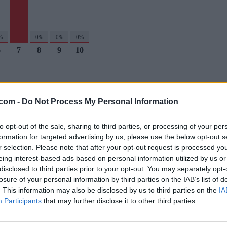
%
0%
0%
0%
6
7
8
9
10
.com -
Do Not Process My Personal Information
to opt-out of the sale, sharing to third parties, or processing of your per
os y concursos inspirados en tus programas favoritos.
formation for targeted advertising by us, please use the below opt-out s
CIFRAS
LETRAS
PALABRA OCULTA
SOPA DE LETRAS
r selection. Please note that after your opt-out request is processed y
eing interest-based ads based on personal information utilized by us or
disclosed to third parties prior to your opt-out. You may separately opt-
losure of your personal information by third parties on the IAB’s list of
. This information may also be disclosed by us to third parties on the
IA
treaming en España.
Participants
that may further disclose it to other third parties.
REAMING
GENTE TV
CONCURSOS
REALITIES