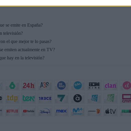
maratón! 🍿🎬🎟️
 que se emite en España?
n televisión?
on el que mejor te lo pasas?
 se emiten actualmente en TV?
ue hay en la televisión?