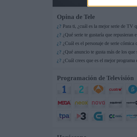
Opina de Tele
¿?
Para ti, ¿cuál es la mejor serie de TV
¿?
¿Qué serie te gustaría que repusieran e
¿?
¿Cuál es el personaje de serie cómica c
¿?
¿Qué anuncio te gusta más de los que
¿?
¿Cuál crees que es el mejor programa q
Programación de Televisión