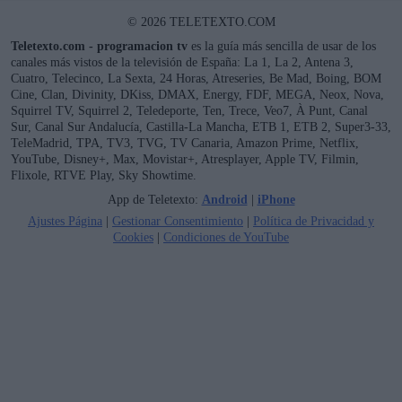
© 2026 TELETEXTO.COM
Teletexto.com - programacion tv
es la guía más sencilla de usar de los
canales más vistos de la televisión de España: La 1, La 2, Antena 3,
Cuatro, Telecinco, La Sexta, 24 Horas, Atreseries, Be Mad, Boing, BOM
Cine, Clan, Divinity, DKiss, DMAX, Energy, FDF, MEGA, Neox, Nova,
Squirrel TV, Squirrel 2, Teledeporte, Ten, Trece, Veo7, À Punt, Canal
Sur, Canal Sur Andalucía, Castilla-La Mancha, ETB 1, ETB 2, Super3-33,
TeleMadrid, TPA, TV3, TVG, TV Canaria, Amazon Prime, Netflix,
YouTube, Disney+, Max, Movistar+, Atresplayer, Apple TV, Filmin,
Flixole, RTVE Play, Sky Showtime.
App de Teletexto:
Android
|
iPhone
Ajustes Página
|
Gestionar Consentimiento
|
Política de Privacidad y
Cookies
|
Condiciones de YouTube