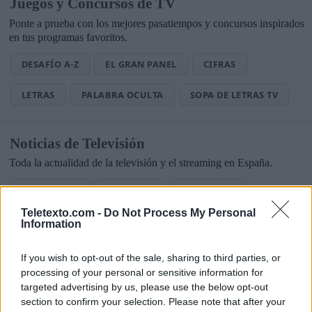
Juegos y Concursos de TV
Ponte a prueba con los mejores pasatiempos y concursos inspirados
en tus programas favoritos.
DESAFÍO A-Z
EL GRAN PANEL
CIFRAS
LETRAS
PALABRA OCULTA
SOPA DE LETRAS TV
Noticias de Televisión
Toda la actualidad de la televisión y el streaming en España.
AUDIENCIAS
ESTRENOS
STREAMING
Teletexto.com -
Do Not Process My Personal
GENTE TV
CONCURSOS
REALITIES
Information
If you wish to opt-out of the sale, sharing to third parties, or
processing of your personal or sensitive information for
@teletextopuntocom
Ver perfil
Ver perfil
targeted advertising by us, please use the below opt-out
section to confirm your selection. Please note that after your