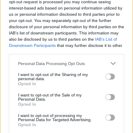
opt-out request is processed you may continue seeing
interest-based ads based on personal information utilized by
us or personal information disclosed to third parties prior to
your opt-out. You may separately opt-out of the further
disclosure of your personal information by third parties on the
IAB’s list of downstream participants. This information may
also be disclosed by us to third parties on the
IAB’s List of
Downstream Participants
that may further disclose it to other
third parties.
🏆🎬🎾MEJORES Series de DEPORTES
Personal Data Processing Opt Outs
en Streaming ⚽🍿🏀
I want to opt-out of the Sharing of my
El deporte no ocurre solo en el campo! ⚽🏈🏀
personal data.
Descubre las series y docuseries más adictivas del
Opted In
streaming que te mantendrán pegado a la
pantalla. 💥 De dramas épicos a risas puras. 🏆
I want to opt-out of the Sale of my
¡Guarda esta colección para tu próximo
Añadir un comentario ...
Personal Data.
maratón! 🍿🎬🎟️
Opted In
I want to opt-out of processing my
Opina de Tele
Personal Data for Targeted Advertising.
Opted In
¿?
Para ti, ¿cuál es la mejor serie de TV que se emite en España?