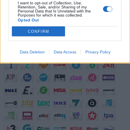
¿?
¿Qué serie te gustaría que repusieran en televisión?
I want to opt-out of Collection, Use,
Retention, Sale, and/or Sharing of my
¿?
¿Cuál es el personaje de serie cómica con el que mejor te lo
Personal Data that Is Unrelated with the
Purposes for which it was collected.
pasas?
Opted Out
¿?
¿Qué anuncio te gusta más de los que se emiten actualmente en
TV?
CONFIRM
¿?
¿Cuál crees que es el mejor programa que hay en la televisión?
Data Deletion
Data Access
Privacy Policy
Programación de Televisión