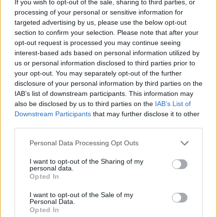
If you wish to opt-out of the sale, sharing to third parties, or
processing of your personal or sensitive information for
GENTE TV
CONCURSOS
REALITIES
targeted advertising by us, please use the below opt-out
section to confirm your selection. Please note that after your
opt-out request is processed you may continue seeing
interest-based ads based on personal information utilized by
@teletextopuntocom
Ver perfil
Ver perfil
us or personal information disclosed to third parties prior to
your opt-out. You may separately opt-out of the further
disclosure of your personal information by third parties on the
IAB’s list of downstream participants. This information may
also be disclosed by us to third parties on the
IAB’s List of
Downstream Participants
that may further disclose it to other
third parties.
Personal Data Processing Opt Outs
I want to opt-out of the Sharing of my
personal data.
Opted In
🏆🎬🎾MEJORES Series de DEPORTES
en Streaming ⚽🍿🏀
I want to opt-out of the Sale of my
Personal Data.
El deporte no ocurre solo en el campo! ⚽🏈🏀
Opted In
Descubre las series y docuseries más adictivas del