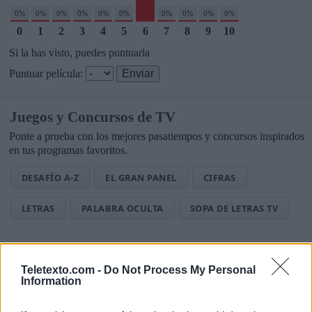
0%
0%
0%
0%
0%
0%
0%
0%
0%
0%
0
1
2
3
4
5
6
7
8
9
10
Si la has visto, puedes puntuarla
Puntuar película:
Juegos y Concursos de TV
Ponte a prueba con los mejores pasatiempos y concursos inspirados
en tus programas favoritos.
DESAFÍO A-Z
EL GRAN PANEL
CIFRAS
LETRAS
PALABRA OCULTA
SOPA DE LETRAS TV
Noticias de Televisión
Teletexto.com -
Do Not Process My Personal
Toda la actualidad de la televisión y el streaming en España.
Information
AUDIENCIAS
ESTRENOS
STREAMING