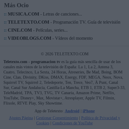
Más Ocio
::
MUSICA.COM
- Letras de canciones...
::
TELETEXTO.COM
- Programación TV. Guía de televisión
::
CINE.COM
- Películas, series...
::
VIDEOBLOGS.COM
- Vídeos del momento
© 2026 TELETEXTO.COM
Teletexto.com - programacion tv
es la guía más sencilla de usar de los
canales más vistos de la televisión de España: La 1, La 2, Antena 3,
Cuatro, Telecinco, La Sexta, 24 Horas, Atreseries, Be Mad, Boing, BOM
Cine, Clan, Divinity, DKiss, DMAX, Energy, FDF, MEGA, Neox, Nova,
Squirrel TV, Squirrel 2, Teledeporte, Ten, Trece, Veo7, À Punt, Canal
Sur, Canal Sur Andalucía, Castilla-La Mancha, ETB 1, ETB 2, Super3-33,
TeleMadrid, TPA, TV3, TVG, TV Canaria, Amazon Prime, Netflix,
YouTube, Disney+, Max, Movistar+, Atresplayer, Apple TV, Filmin,
Flixole, RTVE Play, Sky Showtime.
App de Teletexto:
Android
|
iPhone
Ajustes Página
|
Gestionar Consentimiento
|
Política de Privacidad y
Cookies
|
Condiciones de YouTube